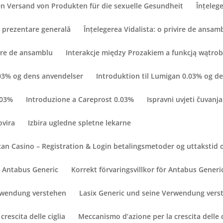
n Versand von Produkten für die sexuelle Gesundheit
Înțelege
O prezentare generală
Înțelegerea Vidalista: o privire de ansam
vire de ansamblu
Interakcje między Prozakiem a funkcją wątro
.03% og dens anvendelser
Introduktion til Lumigan 0.03% og d
.03%
Introduzione a Careprost 0.03%
Ispravni uvjeti čuvanja
ovira
Izbira ugledne spletne lekarne
an Casino – Registration & Login betalingsmetoder og uttakstid 
ör Antabus Generic
Korrekt förvaringsvillkor för Antabus Generi
erwendung verstehen
Lasix Generic und seine Verwendung vers
rescita delle ciglia
Meccanismo d’azione per la crescita delle c