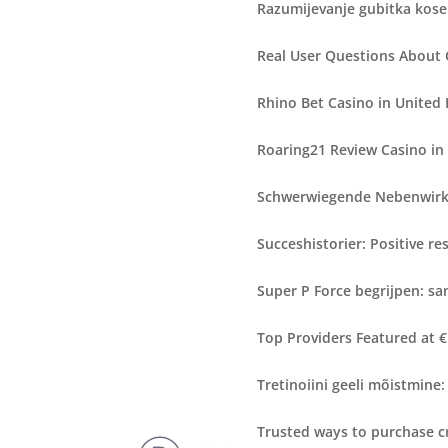
Razumijevanje gubitka kose:
Real User Questions About
Rhino Bet Casino in United
Roaring21 Review Casino in
Schwerwiegende Nebenwirku
Succeshistorier: Positive r
Super P Force begrijpen: sa
Top Providers Featured at 
Tretinoiini geeli mõistmine:
Trusted ways to purchase c