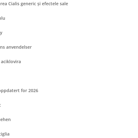
rea Cialis generic și efectele sale
blu
by
ens anvendelser
 aciklovira
oppdatert for 2026
c
tehen
iglia