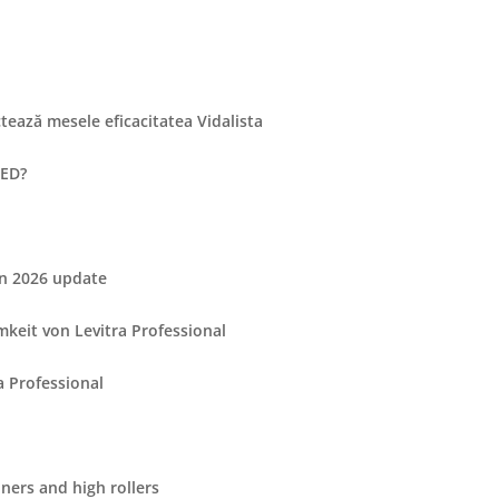
tează mesele eficacitatea Vidalista
 ED?
in 2026 update
keit von Levitra Professional
a Professional
ners and high rollers