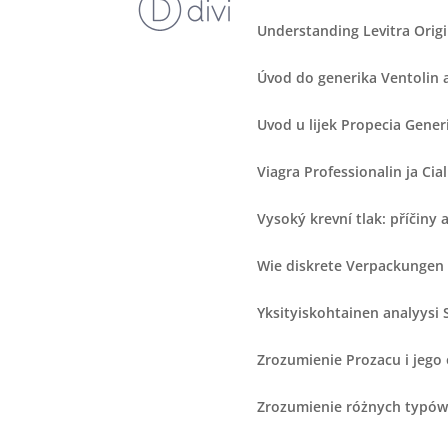
Understanding Levitra Origin
Úvod do generika Ventolin a
Uvod u lijek Propecia Gener
Viagra Professionalin ja Cia
Vysoký krevní tlak: příčiny 
Wie diskrete Verpackungen 
Yksityiskohtainen analyysi S
Zrozumienie Prozacu i jeg
Zrozumienie różnych typów 