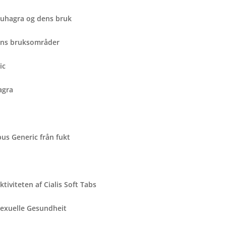
Suhagra og dens bruk
dens bruksområder
ic
agra
us Generic från fukt
iviteten af ​​Cialis Soft Tabs
sexuelle Gesundheit