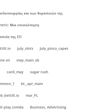
υσλειτουργίας και των θεραπειών της
eneric: Μια επισκόπηση
ραπεία της ED
tilt.io
july_slots
July_pinco_capes
ine en
may_main_sb
b
canli_may
sugar rush
common_1
bt_,apr_main
eb_bettilt.io
mar_PL
it-play.comda
Business, Advertising