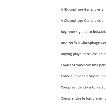
A Glucophage Generic és a 
A Glucophage Generic és a 
Beginner’s guide to bola228
Bevezetés a Glucophage Gen
Buying playalberta casino o
Capire Stromectol: una pa
Como funciona a Super P F
Compreendendo a Força Sup
Comprendre le baclofène : 