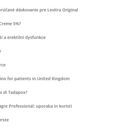
rúčané dávkovanie pre Levitra Original
r Creme 5%?
í a erektilní dysfunkce
y
rce
ino for patients in United Kingdom
uni di Tadapox?
gre Professional: uporaba in koristi
vrste