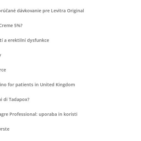
rúčané dávkovanie pre Levitra Original
r Creme 5%?
í a erektilní dysfunkce
y
rce
ino for patients in United Kingdom
uni di Tadapox?
gre Professional: uporaba in koristi
vrste