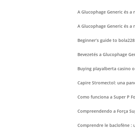
A Glucophage Generic és a 
A Glucophage Generic és a 
Beginner’s guide to bola228
Bevezetés a Glucophage Gen
Buying playalberta casino o
Capire Stromectol: una pa
Como funciona a Super P F
Compreendendo a Força Sup
Comprendre le baclofène : 