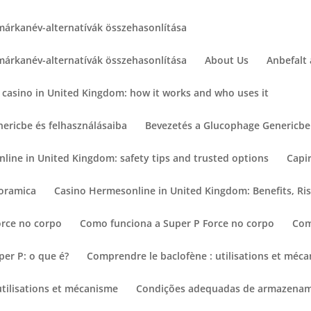
márkanév-alternatívák összehasonlítása
márkanév-alternatívák összehasonlítása
About Us
Anbefalt
 casino in United Kingdom: how it works and who uses it
ericbe és felhasználásaiba
Bevezetés a Glucophage Genericbe 
nline in United Kingdom: safety tips and trusted options
Capi
noramica
Casino Hermesonline in United Kingdom: Benefits, Ris
orce no corpo
Como funciona a Super P Force no corpo
Com
er P: o que é?
Comprendre le baclofène : utilisations et méc
utilisations et mécanisme
Condições adequadas de armazename