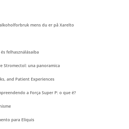
 alkoholforbruk mens du er på Xarelto
és felhasználásaiba
re Stromectol: una panoramica
ks, and Patient Experiences
preendendo a Força Super P: o que é?
anisme
nto para Eliquis