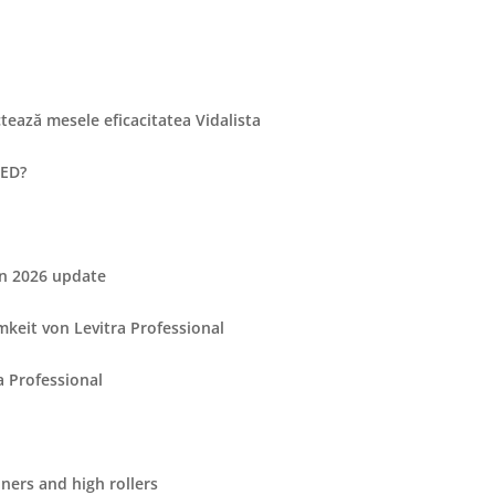
tează mesele eficacitatea Vidalista
 ED?
in 2026 update
keit von Levitra Professional
a Professional
ners and high rollers