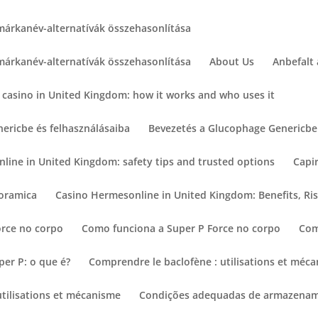
márkanév-alternatívák összehasonlítása
márkanév-alternatívák összehasonlítása
About Us
Anbefalt
 casino in United Kingdom: how it works and who uses it
ericbe és felhasználásaiba
Bevezetés a Glucophage Genericbe 
nline in United Kingdom: safety tips and trusted options
Capi
noramica
Casino Hermesonline in United Kingdom: Benefits, Ris
orce no corpo
Como funciona a Super P Force no corpo
Com
er P: o que é?
Comprendre le baclofène : utilisations et méc
utilisations et mécanisme
Condições adequadas de armazename