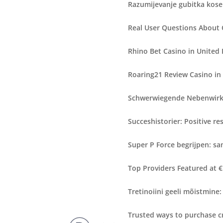
Razumijevanje gubitka kose:
Real User Questions About
Rhino Bet Casino in United
Roaring21 Review Casino in
Schwerwiegende Nebenwirku
Succeshistorier: Positive r
Super P Force begrijpen: sa
Top Providers Featured at 
Tretinoiini geeli mõistmine:
Trusted ways to purchase c