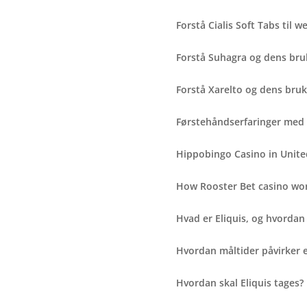
Forstå Cialis Soft Tabs til
Forstå Suhagra og dens bru
Forstå Xarelto og dens br
Førstehåndserfaringer med 
Hippobingo Casino in Unite
How Rooster Bet casino wor
Hvad er Eliquis, og hvordan 
Hvordan måltider påvirker eff
Hvordan skal Eliquis tages?