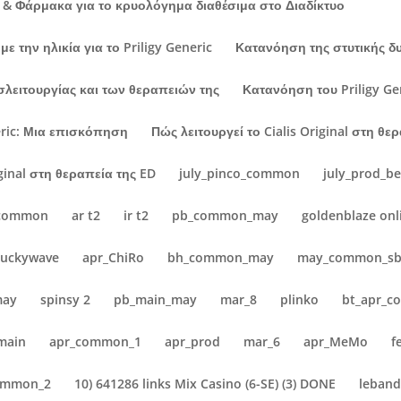
& Φάρμακα για το κρυολόγημα διαθέσιμα στο Διαδίκτυο
ε την ηλικία για το Priligy Generic
Κατανόηση της στυτικής δ
σλειτουργίας και των θεραπειών της
Κατανόηση του Priligy G
eric: Μια επισκόπηση
Πώς λειτουργεί το Cialis Original στη θε
iginal στη θεραπεία της ED
july_pinco_common
july_prod_bet
_common
ar t2
ir t2
pb_common_may
goldenblaze onl
luckywave
apr_ChiRo
bh_common_may
may_common_s
may
spinsy 2
pb_main_may
mar_8
plinko
bt_apr_
main
apr_common_1
apr_prod
mar_6
apr_MeMo
f
ommon_2
10) 641286 links Mix Casino (6-SE) (3) DONE
leband