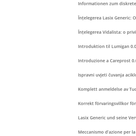
Informationen zum diskrete
Înțelegerea Lasix Generic: 
Înțelegerea Vidalista: o pri
Introduktion til Lumigan 0
Introduzione a Careprost 0
Ispravni uvjeti čuvanja acikl
Komplett anmeldelse av Tuc
Korrekt förvaringsvillkor f
Lasix Generic und seine V
Meccanismo d’azione per la c