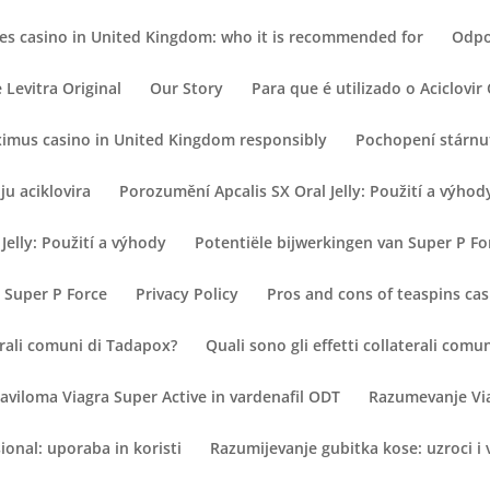
mes casino in United Kingdom: who it is recommended for
Odpo
Levitra Original
Our Story
Para que é utilizado o Aciclovi
ximus casino in United Kingdom responsibly
Pochopení stárnut
ju aciklovira
Porozumění Apcalis SX Oral Jelly: Použití a výhod
Jelly: Použití a výhody
Potentiële bijwerkingen van Super P Fo
 Super P Force
Privacy Policy
Pros and cons of teaspins cas
terali comuni di Tadapox?
Quali sono gli effetti collaterali com
aviloma Viagra Super Active in vardenafil ODT
Razumevanje Via
onal: uporaba in koristi
Razumijevanje gubitka kose: uzroci i 