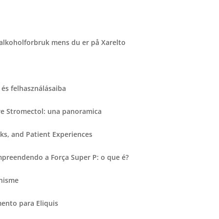
 alkoholforbruk mens du er på Xarelto
és felhasználásaiba
re Stromectol: una panoramica
ks, and Patient Experiences
preendendo a Força Super P: o que é?
anisme
nto para Eliquis