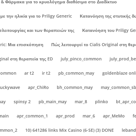
& Φάρμακα για το κρυολόγημα διαθέσιμα στο Διαδίκτυο
ε την ηλικία για το Priligy Generic
Κατανόηση της στυτικής δ
σλειτουργίας και των θεραπειών της
Κατανόηση του Priligy G
eric: Μια επισκόπηση
Πώς λειτουργεί το Cialis Original στη θε
iginal στη θεραπεία της ED
july_pinco_common
july_prod_bet
_common
ar t2
ir t2
pb_common_may
goldenblaze onl
luckywave
apr_ChiRo
bh_common_may
may_common_s
may
spinsy 2
pb_main_may
mar_8
plinko
bt_apr_
main
apr_common_1
apr_prod
mar_6
apr_MeMo
f
ommon_2
10) 641286 links Mix Casino (6-SE) (3) DONE
leband