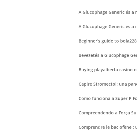
A Glucophage Generic és a 
A Glucophage Generic és a 
Beginner’s guide to bola228
Bevezetés a Glucophage Gen
Buying playalberta casino o
Capire Stromectol: una pa
Como funciona a Super P F
Compreendendo a Força Sup
Comprendre le baclofène : 