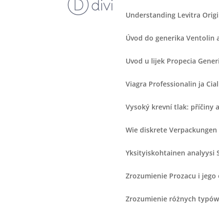
Understanding Levitra Origin
Úvod do generika Ventolin a
Uvod u lijek Propecia Gener
Viagra Professionalin ja Cia
Vysoký krevní tlak: příčiny 
Wie diskrete Verpackungen 
Yksityiskohtainen analyysi S
Zrozumienie Prozacu i jeg
Zrozumienie różnych typów 