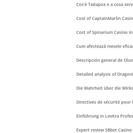
Cos’è Tadapox e a cosa serv
Cost of CaptainMarlin Casi
Cost of Spinarium Casino i
Cum afectează mesele eficac
Descripción general de Olum
Detailed analysis of Dragon
Die Wahrheit über die Wirks
Directives de sécurité pour 
Einführung in Levitra Profe
Expert review SBbet Casino 