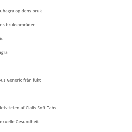
Suhagra og dens bruk
dens bruksområder
ic
agra
us Generic från fukt
iviteten af ​​Cialis Soft Tabs
sexuelle Gesundheit