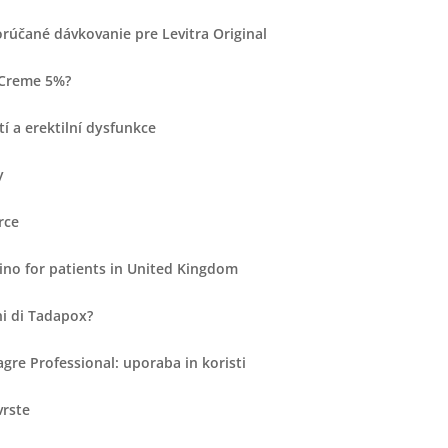
rúčané dávkovanie pre Levitra Original
r Creme 5%?
í a erektilní dysfunkce
y
rce
ino for patients in United Kingdom
uni di Tadapox?
gre Professional: uporaba in koristi
vrste