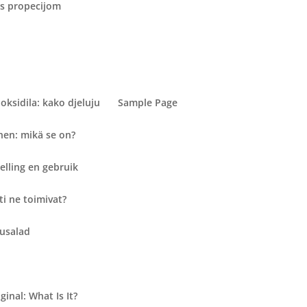
 s propecijom
oksidila: kako djeluju
Sample Page
en: mikä se on?
elling en gebruik
i ne toimivat?
tusalad
inal: What Is It?