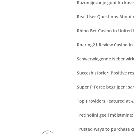
Razumijevanje gubitka kose:
Real User Questions About
Rhino Bet Casino in United
Roaring21 Review Casino in
Schwerwiegende Nebenwirku
Succeshistorier: Positive r
Super P Force begrijpen: sa
Top Providers Featured at 
Tretinoiini geeli mõistmine:
Trusted ways to purchase c