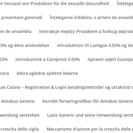
n Versand von Produkten für die sexuelle Gesundheit
Înțelege
O prezentare generală
Înțelegerea Vidalista: o privire de ansam
vire de ansamblu
Interakcje między Prozakiem a funkcją wątro
.03% og dens anvendelser
Introduktion til Lumigan 0.03% og d
.03%
Introduzione a Careprost 0.03%
Ispravni uvjeti čuvanja
ovira
Izbira ugledne spletne lekarne
an Casino – Registration & Login betalingsmetoder og uttakstid 
ör Antabus Generic
Korrekt förvaringsvillkor för Antabus Generi
erwendung verstehen
Lasix Generic und seine Verwendung vers
rescita delle ciglia
Meccanismo d’azione per la crescita delle c