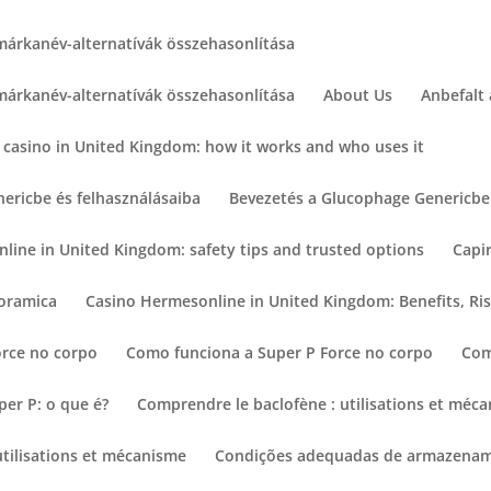
márkanév-alternatívák összehasonlítása
márkanév-alternatívák összehasonlítása
About Us
Anbefalt
 casino in United Kingdom: how it works and who uses it
ericbe és felhasználásaiba
Bevezetés a Glucophage Genericbe 
nline in United Kingdom: safety tips and trusted options
Capi
noramica
Casino Hermesonline in United Kingdom: Benefits, Ris
orce no corpo
Como funciona a Super P Force no corpo
Com
er P: o que é?
Comprendre le baclofène : utilisations et méc
utilisations et mécanisme
Condições adequadas de armazename