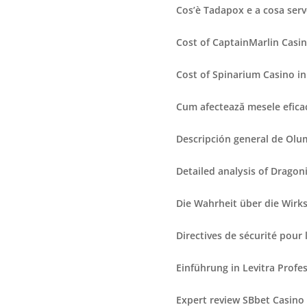
Cos’è Tadapox e a cosa serv
Cost of CaptainMarlin Casi
Cost of Spinarium Casino i
Cum afectează mesele eficac
Descripción general de Olum
Detailed analysis of Dragon
Die Wahrheit über die Wirks
Directives de sécurité pour 
Einführung in Levitra Profe
Expert review SBbet Casino 