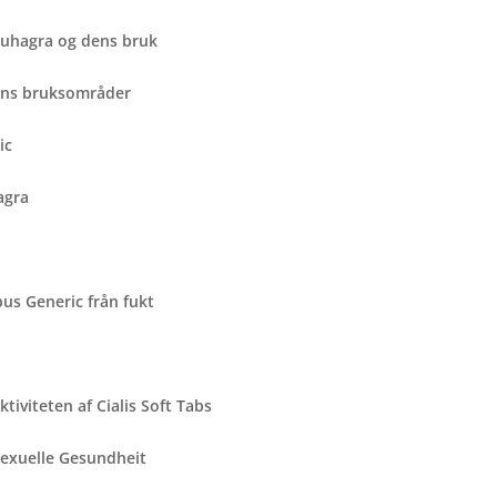
Suhagra og dens bruk
dens bruksområder
ic
agra
us Generic från fukt
iviteten af ​​Cialis Soft Tabs
sexuelle Gesundheit