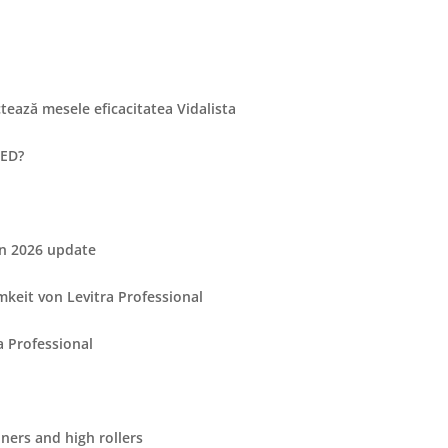
tează mesele eficacitatea Vidalista
 ED?
in 2026 update
keit von Levitra Professional
a Professional
ners and high rollers