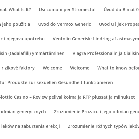
al: What Is It?
Usi comuni per Stromectol
Úvod do Bimat 0
 jeho použitia
Úvod do Vermox Generic
Uvod u lijek Prope
ic i njegovu upotrebu
Ventolin Generisk: Lindring af astmas
lisin (tadalafiili) ymmärtäminen
Viagra Professionalin ja Cialisi
a rizikové faktory
Welcome
Welcome
What to know befor
für Produkte zur sexuellen Gesundheit funktionieren
lottio Casino – Review pelivalikoima ja RTP plussat ja miinukset
o odmian generycznych
Zrozumienie Prozacu i jego odmian gen
leków na zaburzenia erekcji
Zrozumienie różnych typów leków