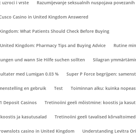
 uzroci i vrste
Razumijevanje seksualnih nuspojava povezanih
 Cusco Casino in United Kingdom Answered
 Kingdom: What Patients Should Check Before Buying
 United Kingdom: Pharmacy Tips and Buying Advice
Rutine min
ngen und wann Sie Hilfe suchen sollten
Silagran ymmärtämin
esultater med Lumigan 0.03 %
Super P Force begrijpen: samenst
menstelling en gebruik
Test
Toiminnan alku: kuinka nopeast
€1 Deposit Casinos
Tretinoiini geeli mõistmine: koostis ja kasu
 koostis ja kasutusalad
Tretinoiini geeli tavalised kõrvaltoimed
rownslots casino in United Kingdom
Understanding Levitra Orig