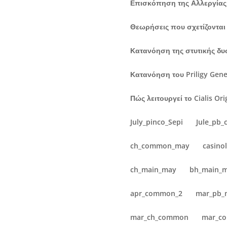
Επισκόπηση της Αλλεργίας 
Θεωρήσεις που σχετίζονται μ
Κατανόηση της στυτικής δυ
Κατανόηση του Priligy Gen
Πώς λειτουργεί το Cialis Or
July_pinco_Sepi
Jule_pb
ch_common_may
casino
ch_main_may
bh_main_
apr_common_2
mar_pb_
mar_ch_common
mar_c