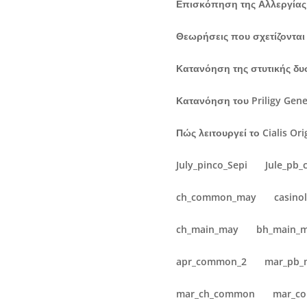
Επισκόπηση της Αλλεργίας 
Θεωρήσεις που σχετίζονται μ
Κατανόηση της στυτικής δυ
Κατανόηση του Priligy Gen
Πώς λειτουργεί το Cialis Or
July_pinco_Sepi
Jule_pb
ch_common_may
casino
ch_main_may
bh_main_
apr_common_2
mar_pb_
mar_ch_common
mar_c