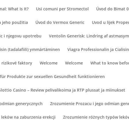
al: What Is It?
Usi comuni per Stromectol
Úvod do Bimat 0
 jeho použitia
Úvod do Vermox Generic
Uvod u lijek Prope
ic i njegovu upotrebu
Ventolin Generisk: Lindring af astmas
lisin (tadalafiili) ymmärtäminen
Viagra Professionalin ja Cialisi
a rizikové faktory
Welcome
Welcome
What to know befor
für Produkte zur sexuellen Gesundheit funktionieren
lottio Casino – Review pelivalikoima ja RTP plussat ja miinukset
o odmian generycznych
Zrozumienie Prozacu i jego odmian gen
leków na zaburzenia erekcji
Zrozumienie różnych typów leków