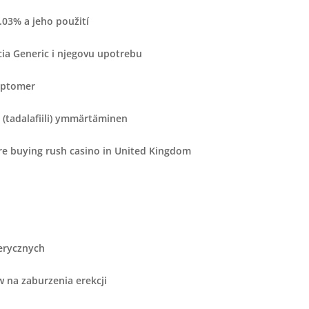
.03% a jeho použití
cia Generic i njegovu upotrebu
ymptomer
n (tadalafiili) ymmärtäminen
e buying rush casino in United Kingdom
erycznych
 na zaburzenia erekcji