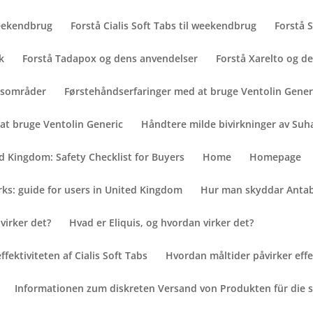
 weekendbrug
Forstå Cialis Soft Tabs til weekendbrug
Forstå 
k
Forstå Tadapox og dens anvendelser
Forstå Xarelto og 
uksområder
Førstehåndserfaringer med at bruge Ventolin Gener
at bruge Ventolin Generic
Håndtere milde bivirkninger av Suh
d Kingdom: Safety Checklist for Buyers
Home
Homepage
ks: guide for users in United Kingdom
Hur man skyddar Antab
virker det?
Hvad er Eliquis, og hvordan virker det?
ektiviteten af ​​Cialis Soft Tabs
Hvordan måltider påvirker effekt
Informationen zum diskreten Versand von Produkten für die 