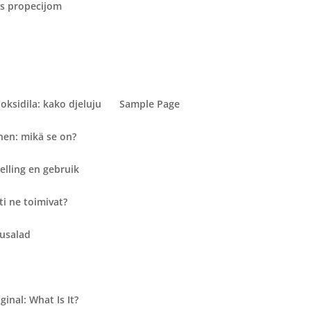
 s propecijom
oksidila: kako djeluju
Sample Page
en: mikä se on?
elling en gebruik
i ne toimivat?
tusalad
inal: What Is It?