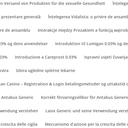
n Versand von Produkten für die sexuelle Gesundheit
Înțelege
O prezentare generală
Înțelegerea Vidalista: o privire de ansam
vire de ansamblu
Interakcje między Prozakiem a funkcją wątro
.03% og dens anvendelser
Introduktion til Lumigan 0.03% og d
.03%
Introduzione a Careprost 0.03%
Ispravni uvjeti čuvanja
ovira
Izbira ugledne spletne lekarne
an Casino – Registration & Login betalingsmetoder og uttakstid 
ör Antabus Generic
Korrekt förvaringsvillkor för Antabus Generi
erwendung verstehen
Lasix Generic und seine Verwendung vers
rescita delle ciglia
Meccanismo d’azione per la crescita delle c