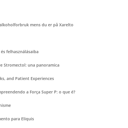
 alkoholforbruk mens du er på Xarelto
és felhasználásaiba
re Stromectol: una panoramica
ks, and Patient Experiences
preendendo a Força Super P: o que é?
anisme
nto para Eliquis