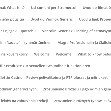
al: What Is It?
Usi comuni per Stromectol
Úvod do Bimat 0
 jeho použitia
Úvod do Vermox Generic
Uvod u lijek Prope
ic i njegovu upotrebu
Ventolin Generisk: Lindring af astmas
lisin (tadalafiili) ymmärtäminen
Viagra Professionalin ja Cialisi
a rizikové faktory
Welcome
Welcome
What to know befor
für Produkte zur sexuellen Gesundheit funktionieren
lottio Casino – Review pelivalikoima ja RTP plussat ja miinukset
o odmian generycznych
Zrozumienie Prozacu i jego odmian gen
leków na zaburzenia erekcji
Zrozumienie różnych typów leków