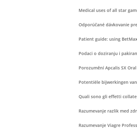
Medical uses of all star ga
Odporúčané dávkovanie pre 
Patient guide: using BetMa
Podaci o doziranju i pakiran
Porozumění Apcalis SX Oral 
Potentiële bijwerkingen van
Quali sono gli effetti colla
Razumevanje razlik med zdr
Razumevanje Viagre Professi