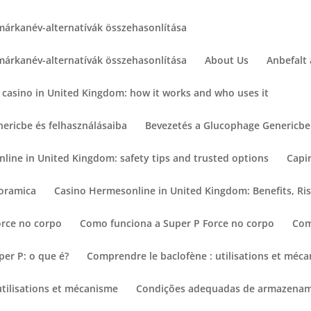
márkanév-alternatívák összehasonlítása
márkanév-alternatívák összehasonlítása
About Us
Anbefalt
 casino in United Kingdom: how it works and who uses it
ericbe és felhasználásaiba
Bevezetés a Glucophage Genericbe 
nline in United Kingdom: safety tips and trusted options
Capi
noramica
Casino Hermesonline in United Kingdom: Benefits, Ris
orce no corpo
Como funciona a Super P Force no corpo
Com
er P: o que é?
Comprendre le baclofène : utilisations et méc
utilisations et mécanisme
Condições adequadas de armazename