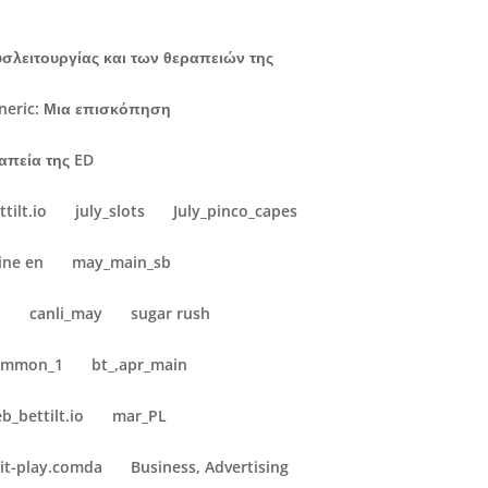
υσλειτουργίας και των θεραπειών της
eneric: Μια επισκόπηση
ραπεία της ED
tilt.io
july_slots
July_pinco_capes
ine en
may_main_sb
b
canli_may
sugar rush
common_1
bt_,apr_main
eb_bettilt.io
mar_PL
it-play.comda
Business, Advertising