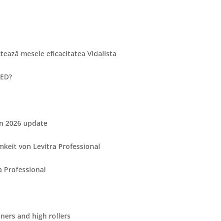
tează mesele eficacitatea Vidalista
 ED?
in 2026 update
keit von Levitra Professional
a Professional
ners and high rollers