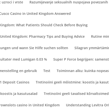
 uzroci i vrste
Razumijevanje seksualnih nuspojava povezanih
 Cusco Casino in United Kingdom Answered
 Kingdom: What Patients Should Check Before Buying
 United Kingdom: Pharmacy Tips and Buying Advice
Rutine min
ngen und wann Sie Hilfe suchen sollten
Silagran ymmärtämin
esultater med Lumigan 0.03 %
Super P Force begrijpen: samenst
menstelling en gebruik
Test
Toiminnan alku: kuinka nopeast
€1 Deposit Casinos
Tretinoiini geeli mõistmine: koostis ja kasu
 koostis ja kasutusalad
Tretinoiini geeli tavalised kõrvaltoimed
rownslots casino in United Kingdom
Understanding Levitra Orig