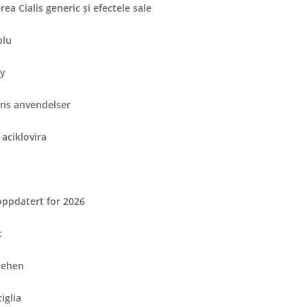
rea Cialis generic și efectele sale
blu
by
ens anvendelser
 aciklovira
oppdatert for 2026
c
tehen
iglia