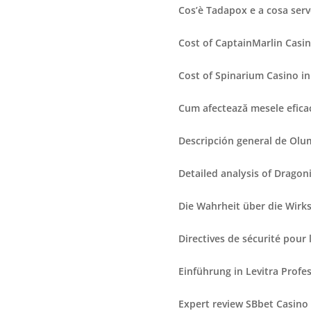
Cos’è Tadapox e a cosa serv
Cost of CaptainMarlin Casi
Cost of Spinarium Casino i
Cum afectează mesele eficac
Descripción general de Olum
Detailed analysis of Dragon
Die Wahrheit über die Wirks
Directives de sécurité pour 
Einführung in Levitra Profe
Expert review SBbet Casino 