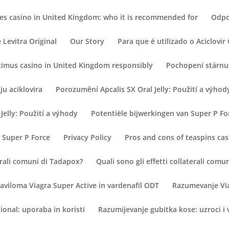
mes casino in United Kingdom: who it is recommended for
Odpo
Levitra Original
Our Story
Para que é utilizado o Aciclovi
ximus casino in United Kingdom responsibly
Pochopení stárnut
ju aciklovira
Porozumění Apcalis SX Oral Jelly: Použití a výhod
Jelly: Použití a výhody
Potentiële bijwerkingen van Super P Fo
 Super P Force
Privacy Policy
Pros and cons of teaspins cas
terali comuni di Tadapox?
Quali sono gli effetti collaterali com
aviloma Viagra Super Active in vardenafil ODT
Razumevanje Via
onal: uporaba in koristi
Razumijevanje gubitka kose: uzroci i 