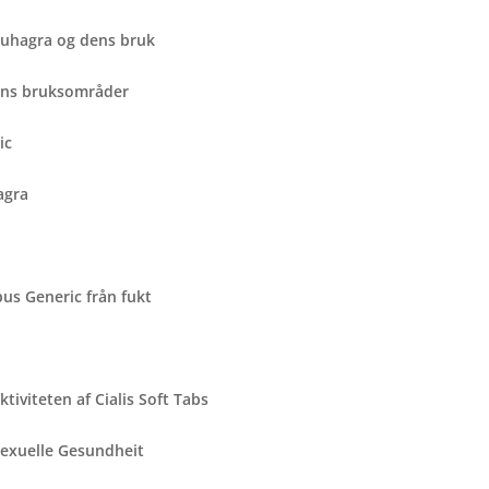
Suhagra og dens bruk
dens bruksområder
ic
agra
us Generic från fukt
iviteten af ​​Cialis Soft Tabs
sexuelle Gesundheit