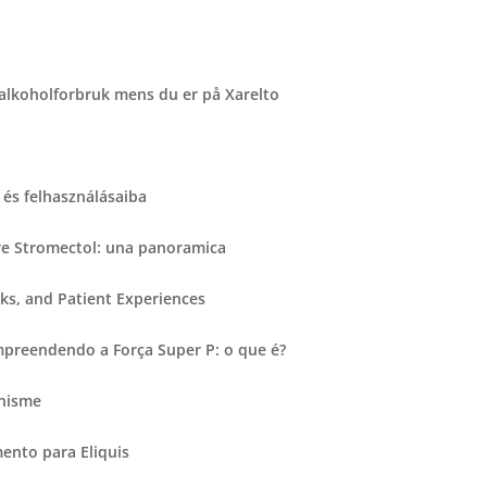
 alkoholforbruk mens du er på Xarelto
és felhasználásaiba
re Stromectol: una panoramica
ks, and Patient Experiences
preendendo a Força Super P: o que é?
anisme
nto para Eliquis