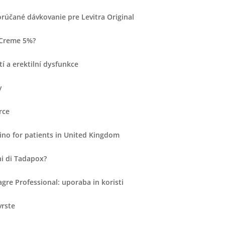
rúčané dávkovanie pre Levitra Original
r Creme 5%?
í a erektilní dysfunkce
y
rce
ino for patients in United Kingdom
uni di Tadapox?
gre Professional: uporaba in koristi
vrste