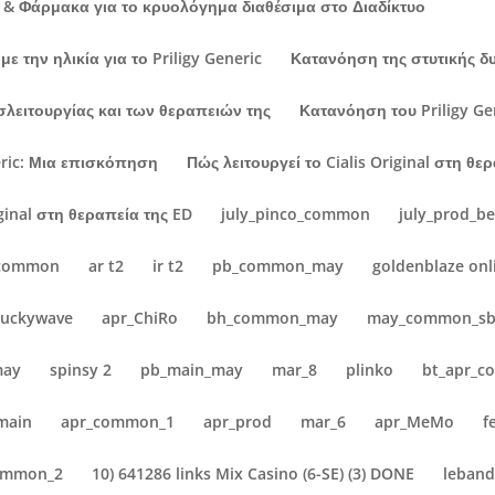
& Φάρμακα για το κρυολόγημα διαθέσιμα στο Διαδίκτυο
ε την ηλικία για το Priligy Generic
Κατανόηση της στυτικής δ
σλειτουργίας και των θεραπειών της
Κατανόηση του Priligy G
eric: Μια επισκόπηση
Πώς λειτουργεί το Cialis Original στη θε
iginal στη θεραπεία της ED
july_pinco_common
july_prod_bet
_common
ar t2
ir t2
pb_common_may
goldenblaze onl
luckywave
apr_ChiRo
bh_common_may
may_common_s
may
spinsy 2
pb_main_may
mar_8
plinko
bt_apr_
main
apr_common_1
apr_prod
mar_6
apr_MeMo
f
ommon_2
10) 641286 links Mix Casino (6-SE) (3) DONE
leband