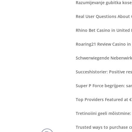
Razumijevanje gubitka kose:
Real User Questions About
Rhino Bet Casino in United
Roaring21 Review Casino in
Schwerwiegende Nebenwirku
Succeshistorier: Positive r
Super P Force begrijpen: sa
Top Providers Featured at 
Tretinoiini geeli mõistmine:
Trusted ways to purchase c