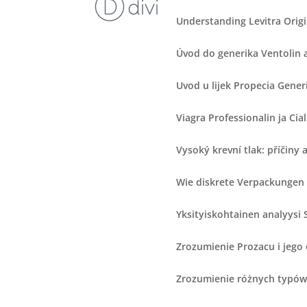
Understanding Levitra Origin
Úvod do generika Ventolin a
Uvod u lijek Propecia Gener
Viagra Professionalin ja Cia
Vysoký krevní tlak: příčiny 
Wie diskrete Verpackungen 
Yksityiskohtainen analyysi S
Zrozumienie Prozacu i jeg
Zrozumienie różnych typów 