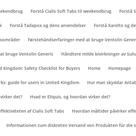
 weekendbrug
Forstå Cialis Soft Tabs til weekendbrug
Forstå 
k
Forstå Tadapox og dens anvendelser
Forstå Xarelto og 
uksområder
Førstehåndserfaringer med at bruge Ventolin Gener
at bruge Ventolin Generic
Håndtere milde bivirkninger av Suh
d Kingdom: Safety Checklist for Buyers
Home
Homepage
ks: guide for users in United Kingdom
Hur man skyddar Antab
virker det?
Hvad er Eliquis, og hvordan virker det?
ektiviteten af ​​Cialis Soft Tabs
Hvordan måltider påvirker effekt
Informationen zum diskreten Versand von Produkten für die 