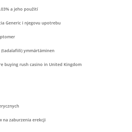
.03% a jeho použití
cia Generic i njegovu upotrebu
ymptomer
n (tadalafiili) ymmärtäminen
e buying rush casino in United Kingdom
erycznych
 na zaburzenia erekcji