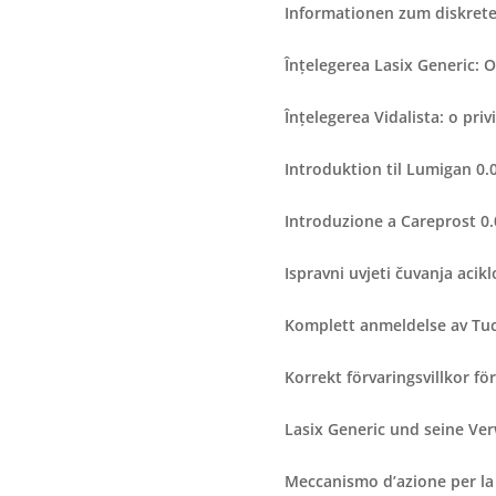
Informationen zum diskrete
Înțelegerea Lasix Generic: 
Înțelegerea Vidalista: o pri
Introduktion til Lumigan 0
Introduzione a Careprost 0
Ispravni uvjeti čuvanja acikl
Komplett anmeldelse av Tuc
Korrekt förvaringsvillkor f
Lasix Generic und seine V
Meccanismo d’azione per la c