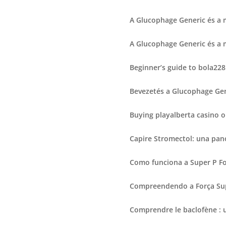
A Glucophage Generic és a 
A Glucophage Generic és a 
Beginner’s guide to bola228
Bevezetés a Glucophage Gen
Buying playalberta casino o
Capire Stromectol: una pa
Como funciona a Super P F
Compreendendo a Força Sup
Comprendre le baclofène : 