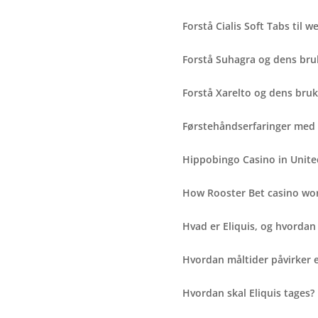
Forstå Cialis Soft Tabs til
Forstå Suhagra og dens bru
Forstå Xarelto og dens br
Førstehåndserfaringer med 
Hippobingo Casino in Unite
How Rooster Bet casino wor
Hvad er Eliquis, og hvordan 
Hvordan måltider påvirker eff
Hvordan skal Eliquis tages?