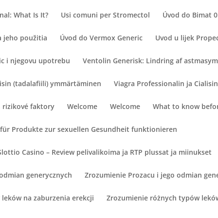
al: What Is It?
Usi comuni per Stromectol
Úvod do Bimat 0
 jeho použitia
Úvod do Vermox Generic
Uvod u lijek Prope
ic i njegovu upotrebu
Ventolin Generisk: Lindring af astmas
lisin (tadalafiili) ymmärtäminen
Viagra Professionalin ja Cialisi
a rizikové faktory
Welcome
Welcome
What to know befor
für Produkte zur sexuellen Gesundheit funktionieren
lottio Casino – Review pelivalikoima ja RTP plussat ja miinukset
o odmian generycznych
Zrozumienie Prozacu i jego odmian gen
leków na zaburzenia erekcji
Zrozumienie różnych typów leków