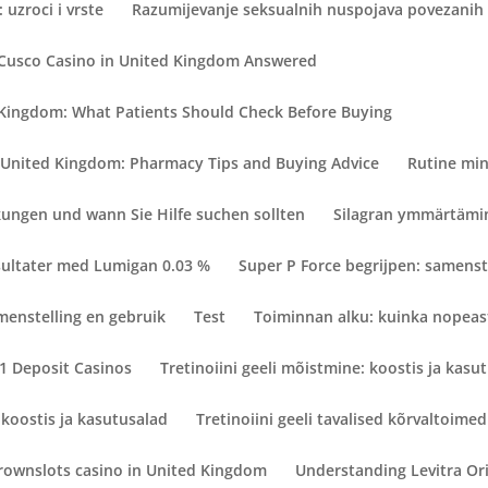
 uzroci i vrste
Razumijevanje seksualnih nuspojava povezanih
 Cusco Casino in United Kingdom Answered
 Kingdom: What Patients Should Check Before Buying
 United Kingdom: Pharmacy Tips and Buying Advice
Rutine min
ngen und wann Sie Hilfe suchen sollten
Silagran ymmärtämin
esultater med Lumigan 0.03 %
Super P Force begrijpen: samenst
menstelling en gebruik
Test
Toiminnan alku: kuinka nopeast
€1 Deposit Casinos
Tretinoiini geeli mõistmine: koostis ja kasu
 koostis ja kasutusalad
Tretinoiini geeli tavalised kõrvaltoimed
rownslots casino in United Kingdom
Understanding Levitra Orig