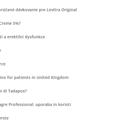
rúčané dávkovanie pre Levitra Original
r Creme 5%?
í a erektilní dysfunkce
y
rce
ino for patients in United Kingdom
uni di Tadapox?
gre Professional: uporaba in koristi
vrste