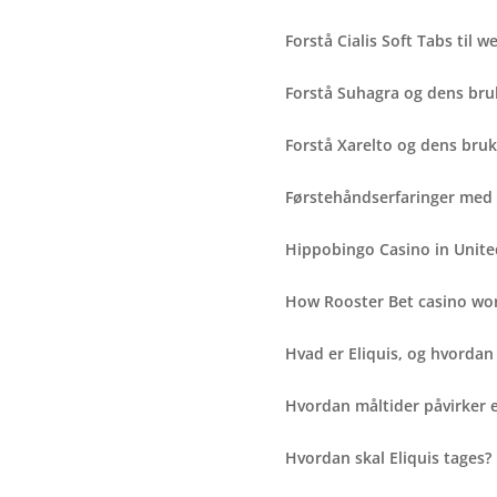
Forstå Cialis Soft Tabs til
Forstå Suhagra og dens bru
Forstå Xarelto og dens br
Førstehåndserfaringer med 
Hippobingo Casino in Unite
How Rooster Bet casino wor
Hvad er Eliquis, og hvordan 
Hvordan måltider påvirker eff
Hvordan skal Eliquis tages?