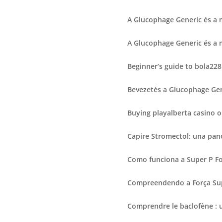
A Glucophage Generic és a 
A Glucophage Generic és a 
Beginner’s guide to bola228
Bevezetés a Glucophage Gen
Buying playalberta casino o
Capire Stromectol: una pa
Como funciona a Super P F
Compreendendo a Força Sup
Comprendre le baclofène : 