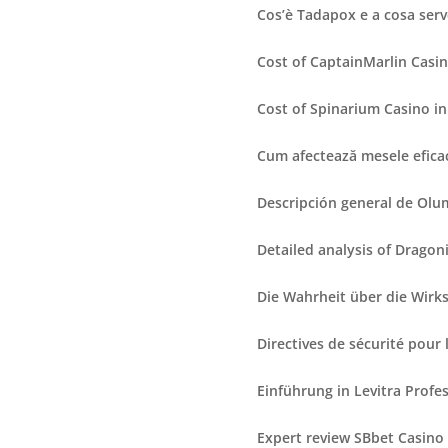
Cos’è Tadapox e a cosa serv
Cost of CaptainMarlin Casi
Cost of Spinarium Casino i
Cum afectează mesele eficac
Descripción general de Olum
Detailed analysis of Dragon
Die Wahrheit über die Wirks
Directives de sécurité pour 
Einführung in Levitra Profe
Expert review SBbet Casino 