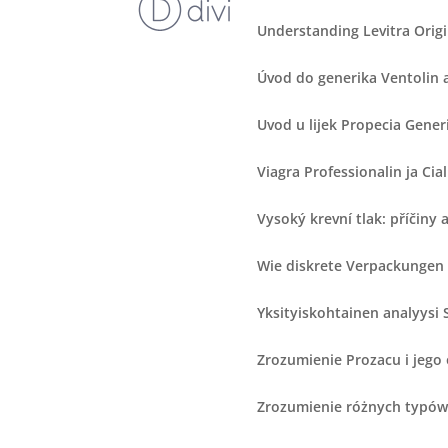
Understanding Levitra Origin
Úvod do generika Ventolin a
Uvod u lijek Propecia Gener
Viagra Professionalin ja Cia
Vysoký krevní tlak: příčiny 
Wie diskrete Verpackungen 
Yksityiskohtainen analyysi S
Zrozumienie Prozacu i jeg
Zrozumienie różnych typów 