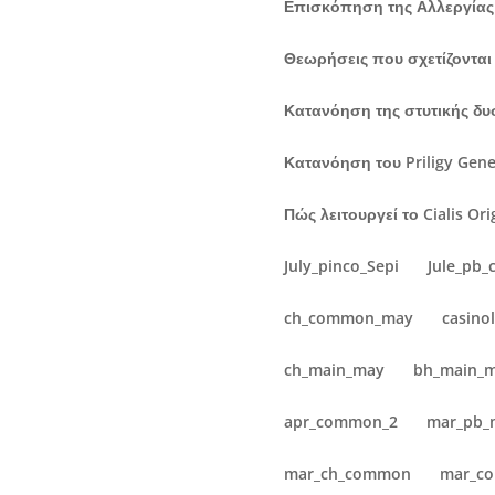
Επισκόπηση της Αλλεργίας 
Θεωρήσεις που σχετίζονται μ
Κατανόηση της στυτικής δυ
Κατανόηση του Priligy Gen
Πώς λειτουργεί το Cialis Or
July_pinco_Sepi
Jule_pb
ch_common_may
casino
ch_main_may
bh_main_
apr_common_2
mar_pb_
mar_ch_common
mar_c