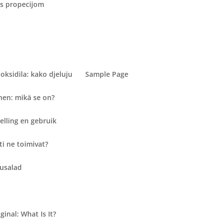
 s propecijom
oksidila: kako djeluju
Sample Page
en: mikä se on?
elling en gebruik
i ne toimivat?
tusalad
inal: What Is It?