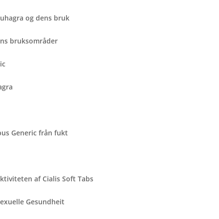
Suhagra og dens bruk
dens bruksområder
ic
agra
us Generic från fukt
iviteten af ​​Cialis Soft Tabs
sexuelle Gesundheit