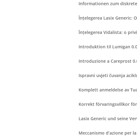
Informationen zum diskrete
Înțelegerea Lasix Generic: 
Înțelegerea Vidalista: o pri
Introduktion til Lumigan 0
Introduzione a Careprost 0
Ispravni uvjeti čuvanja acikl
Komplett anmeldelse av Tuc
Korrekt förvaringsvillkor f
Lasix Generic und seine V
Meccanismo d’azione per la c