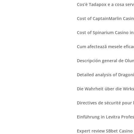
Cos’è Tadapox e a cosa serv
Cost of CaptainMarlin Casi
Cost of Spinarium Casino i
Cum afectează mesele eficac
Descripción general de Olum
Detailed analysis of Dragon
Die Wahrheit über die Wirks
Directives de sécurité pour 
Einführung in Levitra Profe
Expert review SBbet Casino 