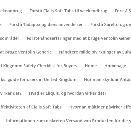
 weekendbrug
Forstå Cialis Soft Tabs til weekendbrug
Forstå 
k
Forstå Tadapox og dens anvendelser
Forstå Xarelto og 
uksområder
Førstehåndserfaringer med at bruge Ventolin Gener
at bruge Ventolin Generic
Håndtere milde bivirkninger av Suh
d Kingdom: Safety Checklist for Buyers
Home
Homepage
ks: guide for users in United Kingdom
Hur man skyddar Antab
virker det?
Hvad er Eliquis, og hvordan virker det?
ektiviteten af ​​Cialis Soft Tabs
Hvordan måltider påvirker effekt
Informationen zum diskreten Versand von Produkten für die 