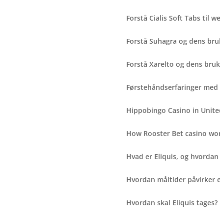
Forstå Cialis Soft Tabs til
Forstå Suhagra og dens bru
Forstå Xarelto og dens br
Førstehåndserfaringer med 
Hippobingo Casino in Unite
How Rooster Bet casino wor
Hvad er Eliquis, og hvordan 
Hvordan måltider påvirker eff
Hvordan skal Eliquis tages?