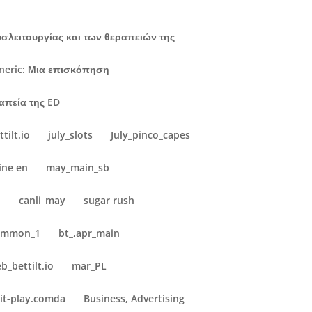
υσλειτουργίας και των θεραπειών της
eneric: Μια επισκόπηση
ραπεία της ED
tilt.io
july_slots
July_pinco_capes
ine en
may_main_sb
b
canli_may
sugar rush
common_1
bt_,apr_main
eb_bettilt.io
mar_PL
it-play.comda
Business, Advertising