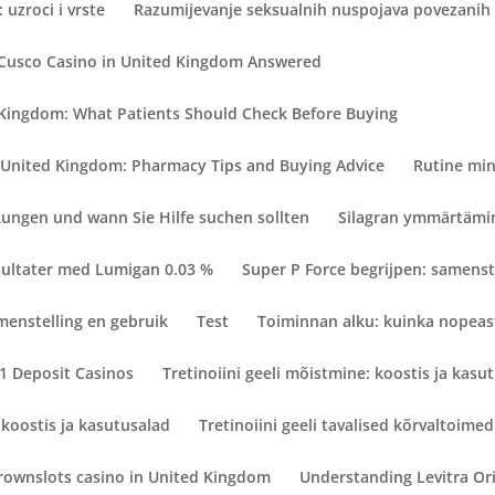
 uzroci i vrste
Razumijevanje seksualnih nuspojava povezanih
 Cusco Casino in United Kingdom Answered
 Kingdom: What Patients Should Check Before Buying
 United Kingdom: Pharmacy Tips and Buying Advice
Rutine min
ngen und wann Sie Hilfe suchen sollten
Silagran ymmärtämin
esultater med Lumigan 0.03 %
Super P Force begrijpen: samenst
menstelling en gebruik
Test
Toiminnan alku: kuinka nopeast
€1 Deposit Casinos
Tretinoiini geeli mõistmine: koostis ja kasu
 koostis ja kasutusalad
Tretinoiini geeli tavalised kõrvaltoimed
rownslots casino in United Kingdom
Understanding Levitra Orig