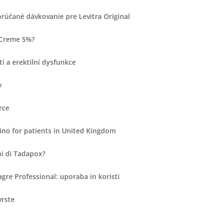
rúčané dávkovanie pre Levitra Original
r Creme 5%?
í a erektilní dysfunkce
y
rce
ino for patients in United Kingdom
uni di Tadapox?
gre Professional: uporaba in koristi
vrste