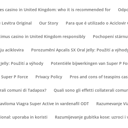
mes casino in United Kingdom: who it is recommended for
Odpo
Levitra Original
Our Story
Para que é utilizado o Aciclovi
ximus casino in United Kingdom responsibly
Pochopení stárnut
ju aciklovira
Porozumění Apcalis SX Oral Jelly: Použití a výhod
Jelly: Použití a výhody
Potentiële bijwerkingen van Super P Fo
 Super P Force
Privacy Policy
Pros and cons of teaspins cas
terali comuni di Tadapox?
Quali sono gli effetti collaterali com
aviloma Viagra Super Active in vardenafil ODT
Razumevanje Via
onal: uporaba in koristi
Razumijevanje gubitka kose: uzroci i 