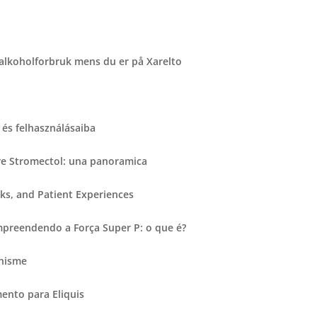
 alkoholforbruk mens du er på Xarelto
és felhasználásaiba
re Stromectol: una panoramica
ks, and Patient Experiences
preendendo a Força Super P: o que é?
anisme
nto para Eliquis