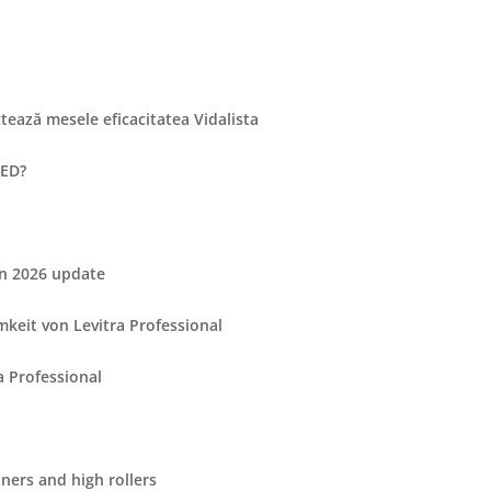
tează mesele eficacitatea Vidalista
 ED?
in 2026 update
keit von Levitra Professional
a Professional
ners and high rollers