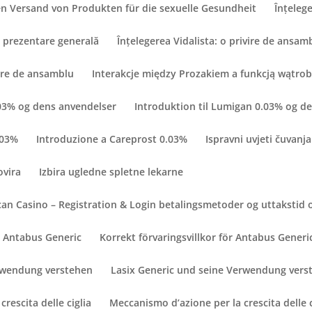
n Versand von Produkten für die sexuelle Gesundheit
Înțelege
O prezentare generală
Înțelegerea Vidalista: o privire de ansam
vire de ansamblu
Interakcje między Prozakiem a funkcją wątro
.03% og dens anvendelser
Introduktion til Lumigan 0.03% og d
.03%
Introduzione a Careprost 0.03%
Ispravni uvjeti čuvanja
ovira
Izbira ugledne spletne lekarne
an Casino – Registration & Login betalingsmetoder og uttakstid 
ör Antabus Generic
Korrekt förvaringsvillkor för Antabus Generi
erwendung verstehen
Lasix Generic und seine Verwendung vers
rescita delle ciglia
Meccanismo d’azione per la crescita delle c