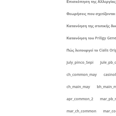
Επισκόπηση της Αλλεργίας 
Θεωρήσεις που σχετίζονται μ
Κατανόηση της στυτικής δυ
Κατανόηση του Priligy Gen
Πώς λειτουργεί το Cialis Or
July_pinco_Sepi
Jule_pb
ch_common_may
casino
ch_main_may
bh_main_
apr_common_2
mar_pb_
mar_ch_common
mar_c