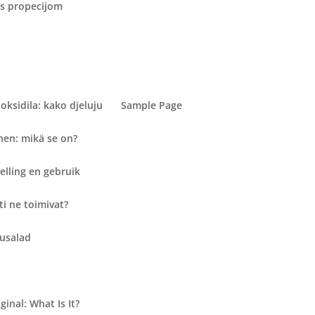
 s propecijom
oksidila: kako djeluju
Sample Page
en: mikä se on?
elling en gebruik
i ne toimivat?
tusalad
inal: What Is It?