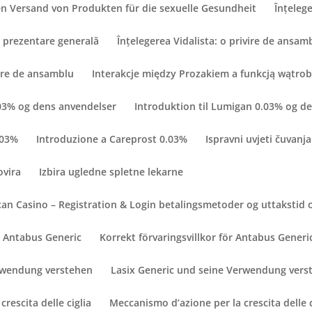
n Versand von Produkten für die sexuelle Gesundheit
Înțelege
O prezentare generală
Înțelegerea Vidalista: o privire de ansam
vire de ansamblu
Interakcje między Prozakiem a funkcją wątro
.03% og dens anvendelser
Introduktion til Lumigan 0.03% og d
.03%
Introduzione a Careprost 0.03%
Ispravni uvjeti čuvanja
ovira
Izbira ugledne spletne lekarne
an Casino – Registration & Login betalingsmetoder og uttakstid 
ör Antabus Generic
Korrekt förvaringsvillkor för Antabus Generi
erwendung verstehen
Lasix Generic und seine Verwendung vers
rescita delle ciglia
Meccanismo d’azione per la crescita delle c