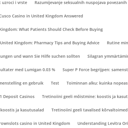
 uzroci i vrste
Razumijevanje seksualnih nuspojava povezanih
 Cusco Casino in United Kingdom Answered
 Kingdom: What Patients Should Check Before Buying
 United Kingdom: Pharmacy Tips and Buying Advice
Rutine min
ngen und wann Sie Hilfe suchen sollten
Silagran ymmärtämin
esultater med Lumigan 0.03 %
Super P Force begrijpen: samenst
menstelling en gebruik
Test
Toiminnan alku: kuinka nopeast
€1 Deposit Casinos
Tretinoiini geeli mõistmine: koostis ja kasu
 koostis ja kasutusalad
Tretinoiini geeli tavalised kõrvaltoimed
rownslots casino in United Kingdom
Understanding Levitra Orig