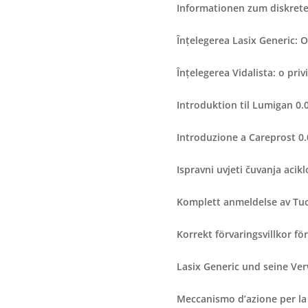
Informationen zum diskrete
Înțelegerea Lasix Generic: 
Înțelegerea Vidalista: o pri
Introduktion til Lumigan 0
Introduzione a Careprost 0
Ispravni uvjeti čuvanja acikl
Komplett anmeldelse av Tuc
Korrekt förvaringsvillkor f
Lasix Generic und seine V
Meccanismo d’azione per la c