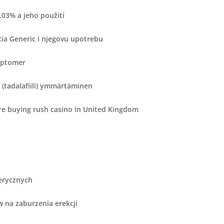
.03% a jeho použití
cia Generic i njegovu upotrebu
ymptomer
n (tadalafiili) ymmärtäminen
e buying rush casino in United Kingdom
erycznych
 na zaburzenia erekcji