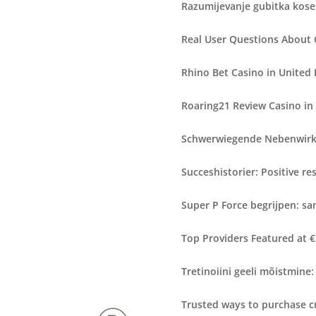
Razumijevanje gubitka kose:
Real User Questions About
Rhino Bet Casino in United
Roaring21 Review Casino in
Schwerwiegende Nebenwirku
Succeshistorier: Positive r
Super P Force begrijpen: sa
Top Providers Featured at 
Tretinoiini geeli mõistmine:
Trusted ways to purchase c