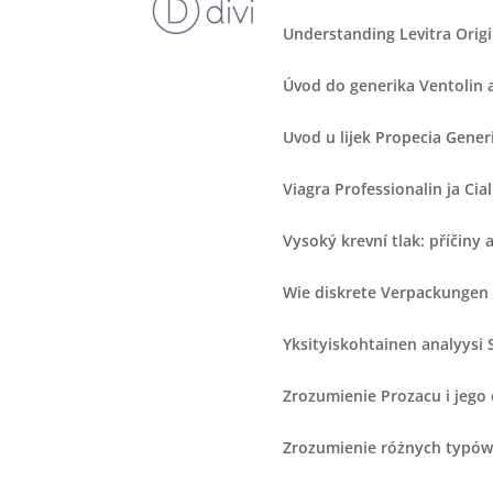
Understanding Levitra Origin
Úvod do generika Ventolin a
Uvod u lijek Propecia Gener
Viagra Professionalin ja Cia
Vysoký krevní tlak: příčiny 
Wie diskrete Verpackungen 
Yksityiskohtainen analyysi S
Zrozumienie Prozacu i jeg
Zrozumienie różnych typów 