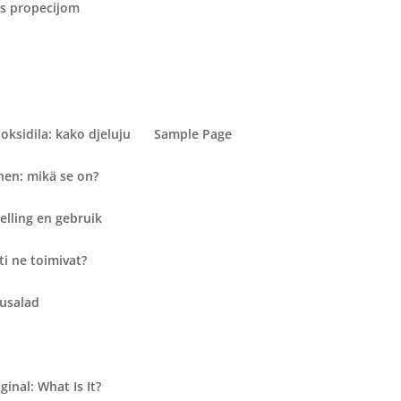
 s propecijom
oksidila: kako djeluju
Sample Page
en: mikä se on?
elling en gebruik
i ne toimivat?
tusalad
inal: What Is It?