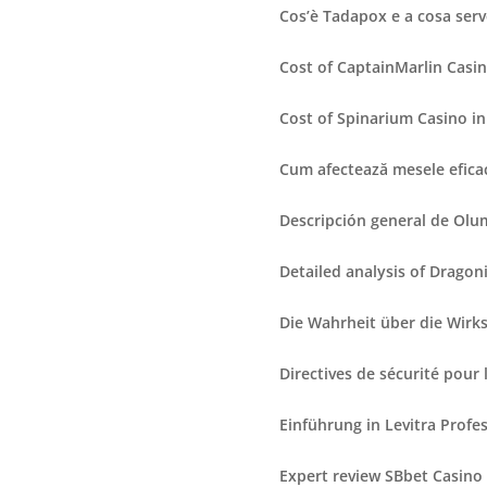
Cos’è Tadapox e a cosa serv
Cost of CaptainMarlin Casi
Cost of Spinarium Casino i
Cum afectează mesele eficac
Descripción general de Olum
Detailed analysis of Dragon
Die Wahrheit über die Wirks
Directives de sécurité pour 
Einführung in Levitra Profe
Expert review SBbet Casino 