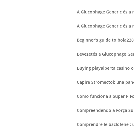
A Glucophage Generic és a 
A Glucophage Generic és a 
Beginner’s guide to bola228
Bevezetés a Glucophage Gen
Buying playalberta casino o
Capire Stromectol: una pa
Como funciona a Super P F
Compreendendo a Força Sup
Comprendre le baclofène : 