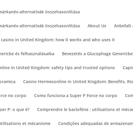
márkanév-alternatívák összehasonlítása
márkanév-alternatívák összehasonlítása
About Us
Anbefalt
 casino in United Kingdom: how it works and who uses it
ericbe és felhasználásaiba
Bevezetés a Glucophage Genericbe 
nline in United Kingdom: safety tips and trusted options
Capi
noramica
Casino Hermesonline in United Kingdom: Benefits, Ris
orce no corpo
Como funciona a Super P Force no corpo
Com
er P: o que é?
Comprendre le baclofène : utilisations et méc
utilisations et mécanisme
Condições adequadas de armazename