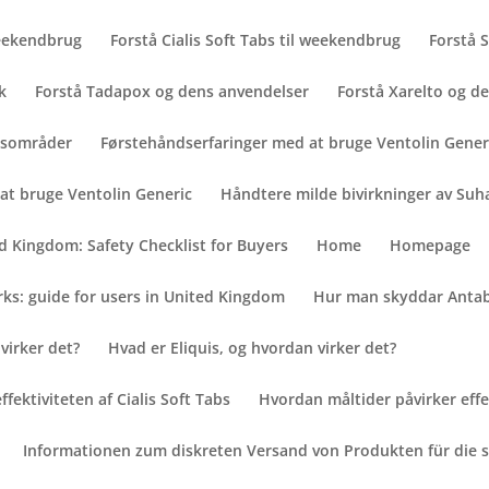
 weekendbrug
Forstå Cialis Soft Tabs til weekendbrug
Forstå 
k
Forstå Tadapox og dens anvendelser
Forstå Xarelto og 
uksområder
Førstehåndserfaringer med at bruge Ventolin Gener
at bruge Ventolin Generic
Håndtere milde bivirkninger av Suh
d Kingdom: Safety Checklist for Buyers
Home
Homepage
ks: guide for users in United Kingdom
Hur man skyddar Antab
virker det?
Hvad er Eliquis, og hvordan virker det?
ektiviteten af ​​Cialis Soft Tabs
Hvordan måltider påvirker effekt
Informationen zum diskreten Versand von Produkten für die 