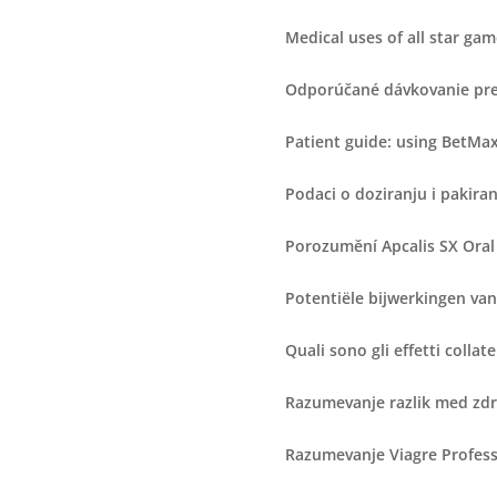
Medical uses of all star ga
Odporúčané dávkovanie pre 
Patient guide: using BetMa
Podaci o doziranju i pakiran
Porozumění Apcalis SX Oral 
Potentiële bijwerkingen van
Quali sono gli effetti colla
Razumevanje razlik med zdr
Razumevanje Viagre Professi