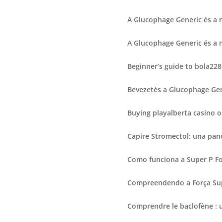
A Glucophage Generic és a 
A Glucophage Generic és a 
Beginner’s guide to bola228
Bevezetés a Glucophage Gen
Buying playalberta casino o
Capire Stromectol: una pa
Como funciona a Super P F
Compreendendo a Força Sup
Comprendre le baclofène : 