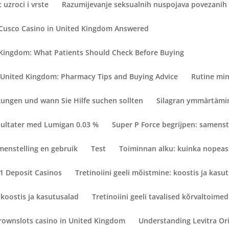
 uzroci i vrste
Razumijevanje seksualnih nuspojava povezanih
 Cusco Casino in United Kingdom Answered
 Kingdom: What Patients Should Check Before Buying
 United Kingdom: Pharmacy Tips and Buying Advice
Rutine min
ngen und wann Sie Hilfe suchen sollten
Silagran ymmärtämin
esultater med Lumigan 0.03 %
Super P Force begrijpen: samenst
menstelling en gebruik
Test
Toiminnan alku: kuinka nopeast
€1 Deposit Casinos
Tretinoiini geeli mõistmine: koostis ja kasu
 koostis ja kasutusalad
Tretinoiini geeli tavalised kõrvaltoimed
rownslots casino in United Kingdom
Understanding Levitra Orig