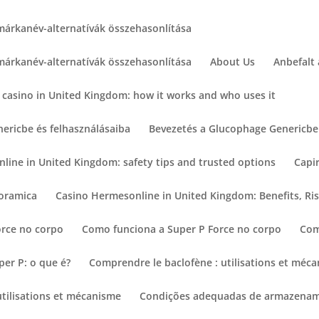
márkanév-alternatívák összehasonlítása
márkanév-alternatívák összehasonlítása
About Us
Anbefalt
 casino in United Kingdom: how it works and who uses it
ericbe és felhasználásaiba
Bevezetés a Glucophage Genericbe 
nline in United Kingdom: safety tips and trusted options
Capi
noramica
Casino Hermesonline in United Kingdom: Benefits, Ris
orce no corpo
Como funciona a Super P Force no corpo
Com
er P: o que é?
Comprendre le baclofène : utilisations et méc
utilisations et mécanisme
Condições adequadas de armazename