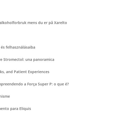
 alkoholforbruk mens du er på Xarelto
és felhasználásaiba
re Stromectol: una panoramica
ks, and Patient Experiences
preendendo a Força Super P: o que é?
anisme
nto para Eliquis