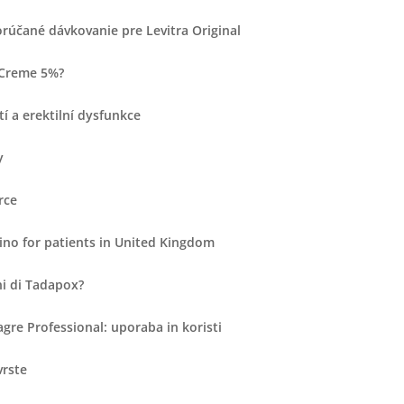
rúčané dávkovanie pre Levitra Original
r Creme 5%?
í a erektilní dysfunkce
y
rce
ino for patients in United Kingdom
uni di Tadapox?
gre Professional: uporaba in koristi
vrste