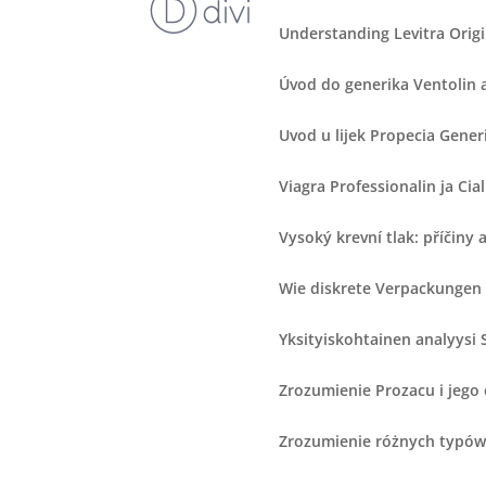
Understanding Levitra Origin
Úvod do generika Ventolin a
Uvod u lijek Propecia Gener
Viagra Professionalin ja Cia
Vysoký krevní tlak: příčiny 
Wie diskrete Verpackungen 
Yksityiskohtainen analyysi S
Zrozumienie Prozacu i jeg
Zrozumienie różnych typów 