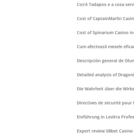
Cos’è Tadapox e a cosa serv
Cost of CaptainMarlin Casi
Cost of Spinarium Casino i
Cum afectează mesele eficac
Descripción general de Olum
Detailed analysis of Dragon
Die Wahrheit über die Wirks
Directives de sécurité pour 
Einführung in Levitra Profe
Expert review SBbet Casino 