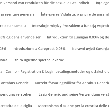
n Versand von Produkten für die sexuelle Gesundheit
Înțelege
O prezentare generală
Înțelegerea Vidalista: o privire de ansam
vire de ansamblu
Interakcje między Prozakiem a funkcją wątro
.03% og dens anvendelser
Introduktion til Lumigan 0.03% og d
.03%
Introduzione a Careprost 0.03%
Ispravni uvjeti čuvanja
ovira
Izbira ugledne spletne lekarne
an Casino – Registration & Login betalingsmetoder og uttakstid 
ör Antabus Generic
Korrekt förvaringsvillkor för Antabus Generi
erwendung verstehen
Lasix Generic und seine Verwendung vers
rescita delle ciglia
Meccanismo d’azione per la crescita delle c