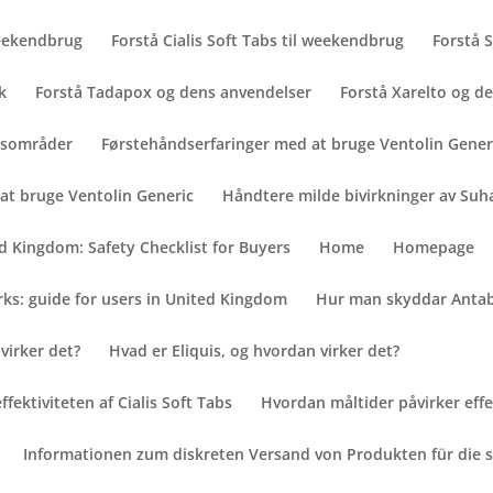
 weekendbrug
Forstå Cialis Soft Tabs til weekendbrug
Forstå 
k
Forstå Tadapox og dens anvendelser
Forstå Xarelto og 
uksområder
Førstehåndserfaringer med at bruge Ventolin Gener
at bruge Ventolin Generic
Håndtere milde bivirkninger av Suh
d Kingdom: Safety Checklist for Buyers
Home
Homepage
ks: guide for users in United Kingdom
Hur man skyddar Antab
virker det?
Hvad er Eliquis, og hvordan virker det?
ektiviteten af ​​Cialis Soft Tabs
Hvordan måltider påvirker effekt
Informationen zum diskreten Versand von Produkten für die 