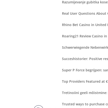
Razumijevanje gubitka kose:
Real User Questions About
Rhino Bet Casino in United
Roaring21 Review Casino in
Schwerwiegende Nebenwirku
Succeshistorier: Positive r
Super P Force begrijpen: sa
Top Providers Featured at 
Tretinoiini geeli mõistmine:
Trusted ways to purchase c