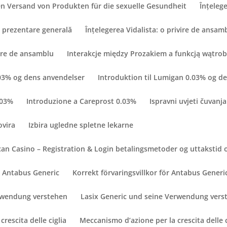
n Versand von Produkten für die sexuelle Gesundheit
Înțelege
O prezentare generală
Înțelegerea Vidalista: o privire de ansam
vire de ansamblu
Interakcje między Prozakiem a funkcją wątro
.03% og dens anvendelser
Introduktion til Lumigan 0.03% og d
.03%
Introduzione a Careprost 0.03%
Ispravni uvjeti čuvanja
ovira
Izbira ugledne spletne lekarne
an Casino – Registration & Login betalingsmetoder og uttakstid 
ör Antabus Generic
Korrekt förvaringsvillkor för Antabus Generi
erwendung verstehen
Lasix Generic und seine Verwendung vers
rescita delle ciglia
Meccanismo d’azione per la crescita delle c