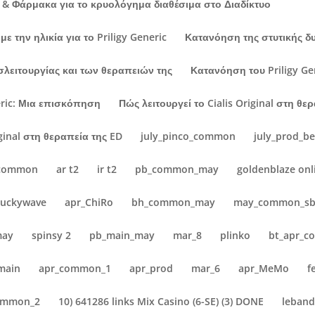
& Φάρμακα για το κρυολόγημα διαθέσιμα στο Διαδίκτυο
ε την ηλικία για το Priligy Generic
Κατανόηση της στυτικής δ
σλειτουργίας και των θεραπειών της
Κατανόηση του Priligy G
eric: Μια επισκόπηση
Πώς λειτουργεί το Cialis Original στη θε
iginal στη θεραπεία της ED
july_pinco_common
july_prod_bet
_common
ar t2
ir t2
pb_common_may
goldenblaze onl
luckywave
apr_ChiRo
bh_common_may
may_common_s
may
spinsy 2
pb_main_may
mar_8
plinko
bt_apr_
main
apr_common_1
apr_prod
mar_6
apr_MeMo
f
ommon_2
10) 641286 links Mix Casino (6-SE) (3) DONE
leband