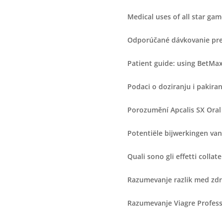
Medical uses of all star ga
Odporúčané dávkovanie pre 
Patient guide: using BetMa
Podaci o doziranju i pakiran
Porozumění Apcalis SX Oral 
Potentiële bijwerkingen van
Quali sono gli effetti colla
Razumevanje razlik med zdr
Razumevanje Viagre Professi