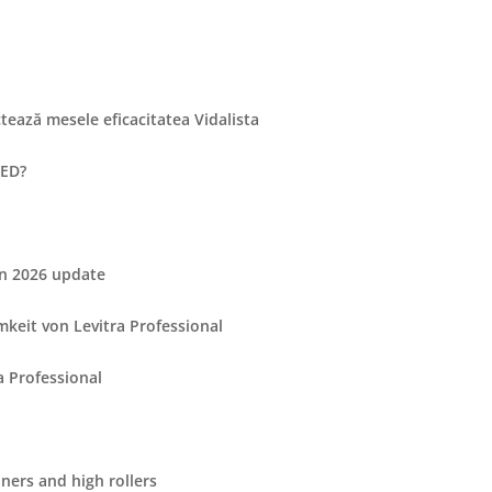
tează mesele eficacitatea Vidalista
 ED?
in 2026 update
keit von Levitra Professional
a Professional
ners and high rollers