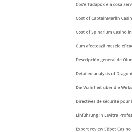
Cos’è Tadapox e a cosa serv
Cost of CaptainMarlin Casi
Cost of Spinarium Casino i
Cum afectează mesele eficac
Descripción general de Olum
Detailed analysis of Dragon
Die Wahrheit über die Wirks
Directives de sécurité pour 
Einführung in Levitra Profe
Expert review SBbet Casino 