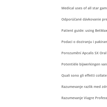
Medical uses of all star ga
Odporúčané dávkovanie pre 
Patient guide: using BetMa
Podaci o doziranju i pakiran
Porozumění Apcalis SX Oral 
Potentiële bijwerkingen van
Quali sono gli effetti colla
Razumevanje razlik med zdr
Razumevanje Viagre Professi