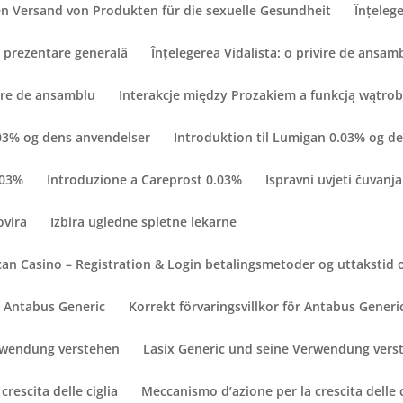
n Versand von Produkten für die sexuelle Gesundheit
Înțelege
O prezentare generală
Înțelegerea Vidalista: o privire de ansam
vire de ansamblu
Interakcje między Prozakiem a funkcją wątro
.03% og dens anvendelser
Introduktion til Lumigan 0.03% og d
.03%
Introduzione a Careprost 0.03%
Ispravni uvjeti čuvanja
ovira
Izbira ugledne spletne lekarne
an Casino – Registration & Login betalingsmetoder og uttakstid 
ör Antabus Generic
Korrekt förvaringsvillkor för Antabus Generi
erwendung verstehen
Lasix Generic und seine Verwendung vers
rescita delle ciglia
Meccanismo d’azione per la crescita delle c