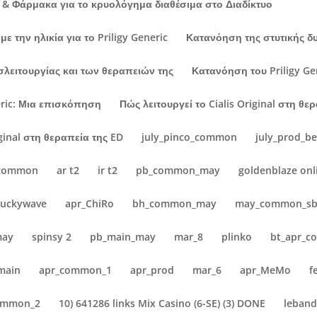
& Φάρμακα για το κρυολόγημα διαθέσιμα στο Διαδίκτυο
ε την ηλικία για το Priligy Generic
Κατανόηση της στυτικής δ
σλειτουργίας και των θεραπειών της
Κατανόηση του Priligy G
eric: Μια επισκόπηση
Πώς λειτουργεί το Cialis Original στη θε
iginal στη θεραπεία της ED
july_pinco_common
july_prod_bet
_common
ar t2
ir t2
pb_common_may
goldenblaze onl
luckywave
apr_ChiRo
bh_common_may
may_common_s
may
spinsy 2
pb_main_may
mar_8
plinko
bt_apr_
main
apr_common_1
apr_prod
mar_6
apr_MeMo
f
ommon_2
10) 641286 links Mix Casino (6-SE) (3) DONE
leband