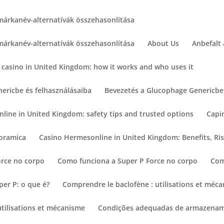
márkanév-alternatívák összehasonlítása
márkanév-alternatívák összehasonlítása
About Us
Anbefalt
 casino in United Kingdom: how it works and who uses it
ericbe és felhasználásaiba
Bevezetés a Glucophage Genericbe 
nline in United Kingdom: safety tips and trusted options
Capi
noramica
Casino Hermesonline in United Kingdom: Benefits, Ris
orce no corpo
Como funciona a Super P Force no corpo
Com
er P: o que é?
Comprendre le baclofène : utilisations et méc
utilisations et mécanisme
Condições adequadas de armazename