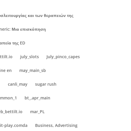
υσλειτουργίας και των θεραπειών της
eneric: Μια επισκόπηση
ραπεία της ED
tilt.io
july_slots
July_pinco_capes
ine en
may_main_sb
b
canli_may
sugar rush
common_1
bt_,apr_main
eb_bettilt.io
mar_PL
it-play.comda
Business, Advertising