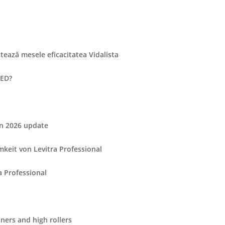
tează mesele eficacitatea Vidalista
 ED?
in 2026 update
keit von Levitra Professional
a Professional
ners and high rollers