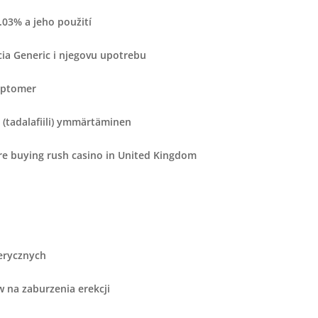
.03% a jeho použití
cia Generic i njegovu upotrebu
ymptomer
n (tadalafiili) ymmärtäminen
e buying rush casino in United Kingdom
erycznych
 na zaburzenia erekcji