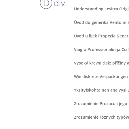
Understanding Levitra Origin
Úvod do generika Ventolin a
Uvod u lijek Propecia Gener
Viagra Professionalin ja Cia
Vysoký krevní tlak: příčiny 
Wie diskrete Verpackungen 
Yksityiskohtainen analyysi S
Zrozumienie Prozacu i jeg
Zrozumienie różnych typów 