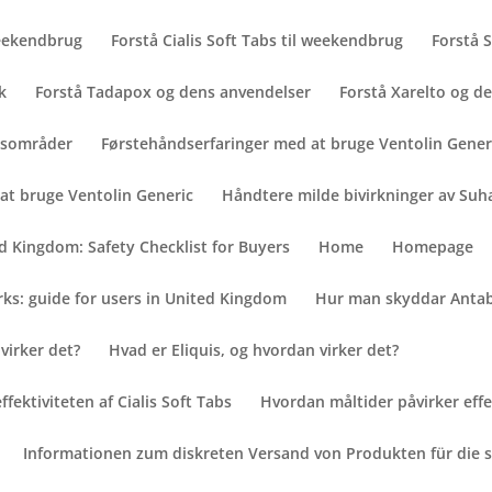
 weekendbrug
Forstå Cialis Soft Tabs til weekendbrug
Forstå 
k
Forstå Tadapox og dens anvendelser
Forstå Xarelto og 
uksområder
Førstehåndserfaringer med at bruge Ventolin Gener
at bruge Ventolin Generic
Håndtere milde bivirkninger av Suh
d Kingdom: Safety Checklist for Buyers
Home
Homepage
ks: guide for users in United Kingdom
Hur man skyddar Antab
virker det?
Hvad er Eliquis, og hvordan virker det?
ektiviteten af ​​Cialis Soft Tabs
Hvordan måltider påvirker effekt
Informationen zum diskreten Versand von Produkten für die 