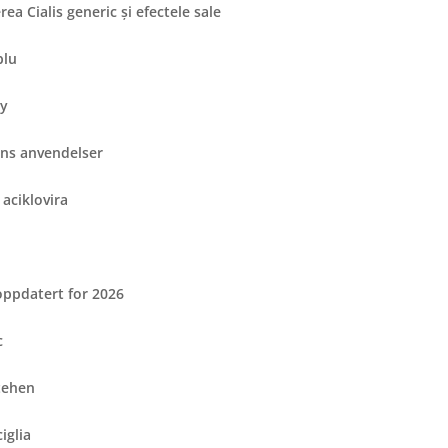
rea Cialis generic și efectele sale
blu
by
ens anvendelser
 aciklovira
oppdatert for 2026
c
tehen
iglia