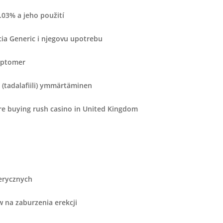
.03% a jeho použití
cia Generic i njegovu upotrebu
ymptomer
n (tadalafiili) ymmärtäminen
e buying rush casino in United Kingdom
erycznych
 na zaburzenia erekcji