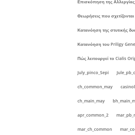
Επισκόπηση της Αλλεργίας 
Θεωρήσεις που σχετίζονται μ
Κατανόηση της στυτικής δυ
Κατανόηση του Priligy Gen
Πώς λειτουργεί το Cialis Or
July_pinco_Sepi
Jule_pb
ch_common_may
casino
ch_main_may
bh_main_
apr_common_2
mar_pb_
mar_ch_common
mar_c