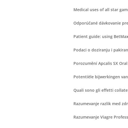
Medical uses of all star ga
Odporúčané dávkovanie pre 
Patient guide: using BetMa
Podaci o doziranju i pakiran
Porozumění Apcalis SX Oral 
Potentiële bijwerkingen van
Quali sono gli effetti colla
Razumevanje razlik med zdr
Razumevanje Viagre Professi