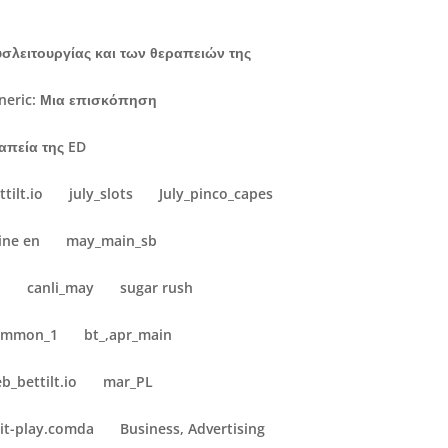
υσλειτουργίας και των θεραπειών της
eneric: Μια επισκόπηση
ραπεία της ED
tilt.io
july_slots
July_pinco_capes
ine en
may_main_sb
b
canli_may
sugar rush
common_1
bt_,apr_main
eb_bettilt.io
mar_PL
it-play.comda
Business, Advertising