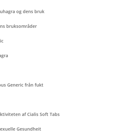
Suhagra og dens bruk
dens bruksområder
ic
agra
us Generic från fukt
iviteten af ​​Cialis Soft Tabs
sexuelle Gesundheit