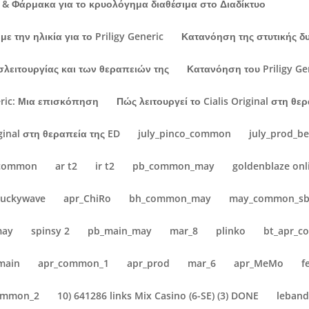
& Φάρμακα για το κρυολόγημα διαθέσιμα στο Διαδίκτυο
ε την ηλικία για το Priligy Generic
Κατανόηση της στυτικής δ
σλειτουργίας και των θεραπειών της
Κατανόηση του Priligy G
eric: Μια επισκόπηση
Πώς λειτουργεί το Cialis Original στη θε
iginal στη θεραπεία της ED
july_pinco_common
july_prod_bet
_common
ar t2
ir t2
pb_common_may
goldenblaze onl
luckywave
apr_ChiRo
bh_common_may
may_common_s
may
spinsy 2
pb_main_may
mar_8
plinko
bt_apr_
main
apr_common_1
apr_prod
mar_6
apr_MeMo
f
ommon_2
10) 641286 links Mix Casino (6-SE) (3) DONE
leband