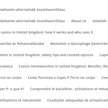
márkanév-alternatívák összehasonlítása
márkanév-alternatívák összehasonlítása
About Us
Anbefalt
 casino in United Kingdom: how it works and who uses it
ericbe és felhasználásaiba
Bevezetés a Glucophage Genericbe 
nline in United Kingdom: safety tips and trusted options
Capi
noramica
Casino Hermesonline in United Kingdom: Benefits, Ris
orce no corpo
Como funciona a Super P Force no corpo
Com
er P: o que é?
Comprendre le baclofène : utilisations et méc
utilisations et mécanisme
Condições adequadas de armazename