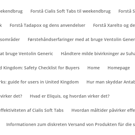
 weekendbrug
Forstå Cialis Soft Tabs til weekendbrug
Forstå 
k
Forstå Tadapox og dens anvendelser
Forstå Xarelto og 
uksområder
Førstehåndserfaringer med at bruge Ventolin Gener
at bruge Ventolin Generic
Håndtere milde bivirkninger av Suh
d Kingdom: Safety Checklist for Buyers
Home
Homepage
ks: guide for users in United Kingdom
Hur man skyddar Antab
virker det?
Hvad er Eliquis, og hvordan virker det?
ektiviteten af ​​Cialis Soft Tabs
Hvordan måltider påvirker effekt
Informationen zum diskreten Versand von Produkten für die 