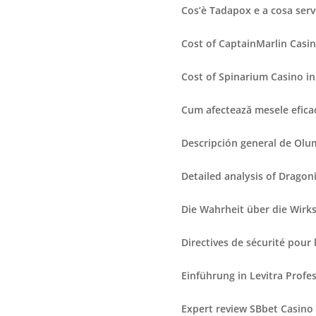
Cos’è Tadapox e a cosa serv
Cost of CaptainMarlin Casi
Cost of Spinarium Casino i
Cum afectează mesele eficac
Descripción general de Olum
Detailed analysis of Dragon
Die Wahrheit über die Wirks
Directives de sécurité pour 
Einführung in Levitra Profe
Expert review SBbet Casino 