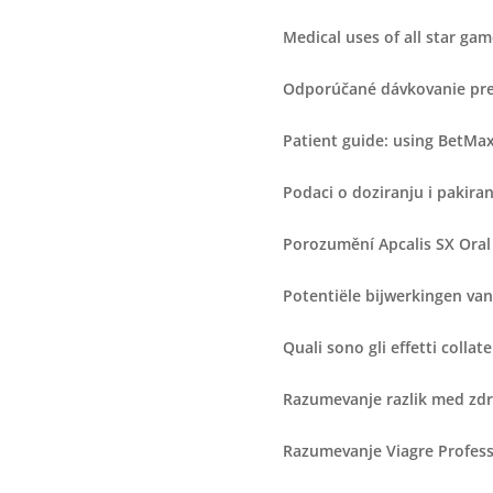
Medical uses of all star ga
Odporúčané dávkovanie pre 
Patient guide: using BetMa
Podaci o doziranju i pakiran
Porozumění Apcalis SX Oral 
Potentiële bijwerkingen van
Quali sono gli effetti colla
Razumevanje razlik med zdr
Razumevanje Viagre Professi