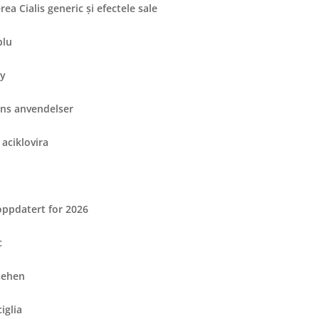
rea Cialis generic și efectele sale
blu
by
ens anvendelser
 aciklovira
oppdatert for 2026
c
tehen
iglia