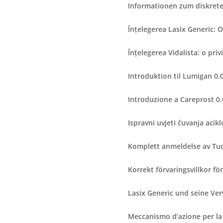
Informationen zum diskrete
Înțelegerea Lasix Generic: 
Înțelegerea Vidalista: o pri
Introduktion til Lumigan 0
Introduzione a Careprost 0
Ispravni uvjeti čuvanja acikl
Komplett anmeldelse av Tuc
Korrekt förvaringsvillkor f
Lasix Generic und seine V
Meccanismo d’azione per la c