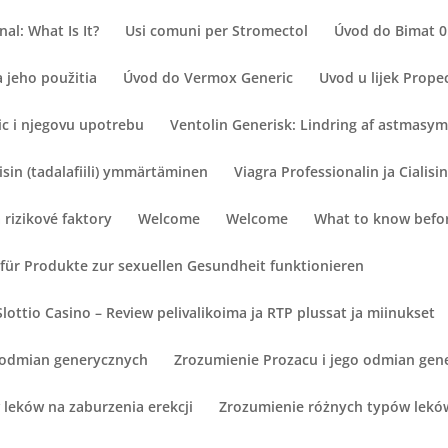
al: What Is It?
Usi comuni per Stromectol
Úvod do Bimat 0
 jeho použitia
Úvod do Vermox Generic
Uvod u lijek Prope
ic i njegovu upotrebu
Ventolin Generisk: Lindring af astmas
lisin (tadalafiili) ymmärtäminen
Viagra Professionalin ja Cialisi
a rizikové faktory
Welcome
Welcome
What to know befor
für Produkte zur sexuellen Gesundheit funktionieren
lottio Casino – Review pelivalikoima ja RTP plussat ja miinukset
o odmian generycznych
Zrozumienie Prozacu i jego odmian gen
leków na zaburzenia erekcji
Zrozumienie różnych typów leków