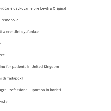
rúčané dávkovanie pre Levitra Original
r Creme 5%?
í a erektilní dysfunkce
y
rce
ino for patients in United Kingdom
uni di Tadapox?
gre Professional: uporaba in koristi
vrste