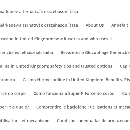
márkanév-alternatívák összehasonlítása
márkanév-alternatívák összehasonlítása
About Us
Anbefalt
 casino in United Kingdom: how it works and who uses it
ericbe és felhasználásaiba
Bevezetés a Glucophage Genericbe 
nline in United Kingdom: safety tips and trusted options
Capi
noramica
Casino Hermesonline in United Kingdom: Benefits, Ris
orce no corpo
Como funciona a Super P Force no corpo
Com
er P: o que é?
Comprendre le baclofène : utilisations et méc
utilisations et mécanisme
Condições adequadas de armazename