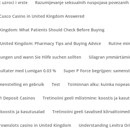
 uzroci i vrste
Razumijevanje seksualnih nuspojava povezanih
 Cusco Casino in United Kingdom Answered
 Kingdom: What Patients Should Check Before Buying
 United Kingdom: Pharmacy Tips and Buying Advice
Rutine min
ngen und wann Sie Hilfe suchen sollten
Silagran ymmärtämin
esultater med Lumigan 0.03 %
Super P Force begrijpen: samenst
menstelling en gebruik
Test
Toiminnan alku: kuinka nopeast
€1 Deposit Casinos
Tretinoiini geeli mõistmine: koostis ja kasu
 koostis ja kasutusalad
Tretinoiini geeli tavalised kõrvaltoimed
rownslots casino in United Kingdom
Understanding Levitra Orig