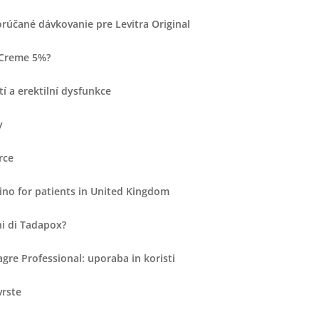
rúčané dávkovanie pre Levitra Original
r Creme 5%?
í a erektilní dysfunkce
y
rce
ino for patients in United Kingdom
uni di Tadapox?
gre Professional: uporaba in koristi
vrste