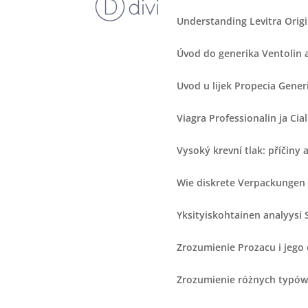
Understanding Levitra Origin
Úvod do generika Ventolin a
Uvod u lijek Propecia Gener
Viagra Professionalin ja Cia
Vysoký krevní tlak: příčiny 
Wie diskrete Verpackungen 
Yksityiskohtainen analyysi S
Zrozumienie Prozacu i jeg
Zrozumienie różnych typów 