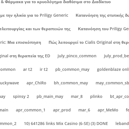
& Φάρμακα για το κρυολόγημα διαθέσιμα στο Διαδίκτυο
ε την ηλικία για το Priligy Generic
Κατανόηση της στυτικής δ
σλειτουργίας και των θεραπειών της
Κατανόηση του Priligy G
eric: Μια επισκόπηση
Πώς λειτουργεί το Cialis Original στη θε
iginal στη θεραπεία της ED
july_pinco_common
july_prod_bet
_common
ar t2
ir t2
pb_common_may
goldenblaze onl
luckywave
apr_ChiRo
bh_common_may
may_common_s
may
spinsy 2
pb_main_may
mar_8
plinko
bt_apr_
main
apr_common_1
apr_prod
mar_6
apr_MeMo
f
ommon_2
10) 641286 links Mix Casino (6-SE) (3) DONE
leband