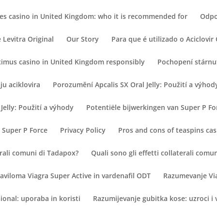
mes casino in United Kingdom: who it is recommended for
Odpo
Levitra Original
Our Story
Para que é utilizado o Aciclovi
ximus casino in United Kingdom responsibly
Pochopení stárnut
ju aciklovira
Porozumění Apcalis SX Oral Jelly: Použití a výhod
Jelly: Použití a výhody
Potentiële bijwerkingen van Super P Fo
 Super P Force
Privacy Policy
Pros and cons of teaspins cas
terali comuni di Tadapox?
Quali sono gli effetti collaterali com
aviloma Viagra Super Active in vardenafil ODT
Razumevanje Via
onal: uporaba in koristi
Razumijevanje gubitka kose: uzroci i 