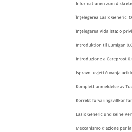
Informationen zum diskrete
Înțelegerea Lasix Generic: 
Înțelegerea Vidalista: o pri
Introduktion til Lumigan 0
Introduzione a Careprost 0
Ispravni uvjeti čuvanja acikl
Komplett anmeldelse av Tuc
Korrekt förvaringsvillkor f
Lasix Generic und seine V
Meccanismo d’azione per la c