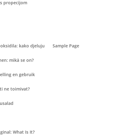
 s propecijom
oksidila: kako djeluju
Sample Page
en: mikä se on?
elling en gebruik
i ne toimivat?
tusalad
inal: What Is It?