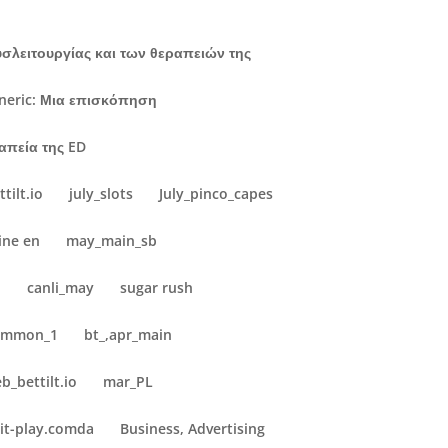
υσλειτουργίας και των θεραπειών της
eneric: Μια επισκόπηση
ραπεία της ED
tilt.io
july_slots
July_pinco_capes
ine en
may_main_sb
b
canli_may
sugar rush
common_1
bt_,apr_main
eb_bettilt.io
mar_PL
it-play.comda
Business, Advertising