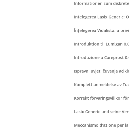
Informationen zum diskrete
Înțelegerea Lasix Generic: 
Înțelegerea Vidalista: o pri
Introduktion til Lumigan 0
Introduzione a Careprost 0
Ispravni uvjeti čuvanja acikl
Komplett anmeldelse av Tuc
Korrekt förvaringsvillkor f
Lasix Generic und seine V
Meccanismo d’azione per la c