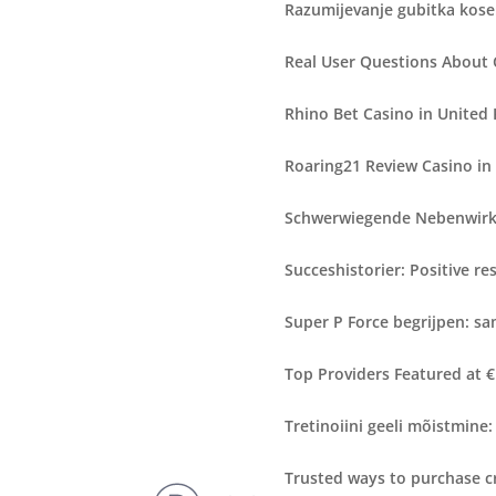
Razumijevanje gubitka kose:
Real User Questions About
Rhino Bet Casino in United
Roaring21 Review Casino in
Schwerwiegende Nebenwirku
Succeshistorier: Positive r
Super P Force begrijpen: sa
Top Providers Featured at 
Tretinoiini geeli mõistmine:
Trusted ways to purchase c