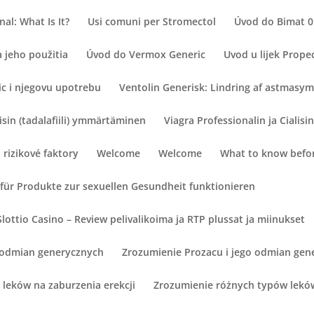
al: What Is It?
Usi comuni per Stromectol
Úvod do Bimat 0
 jeho použitia
Úvod do Vermox Generic
Uvod u lijek Prope
ic i njegovu upotrebu
Ventolin Generisk: Lindring af astmas
lisin (tadalafiili) ymmärtäminen
Viagra Professionalin ja Cialisi
a rizikové faktory
Welcome
Welcome
What to know befor
für Produkte zur sexuellen Gesundheit funktionieren
lottio Casino – Review pelivalikoima ja RTP plussat ja miinukset
o odmian generycznych
Zrozumienie Prozacu i jego odmian gen
leków na zaburzenia erekcji
Zrozumienie różnych typów leków