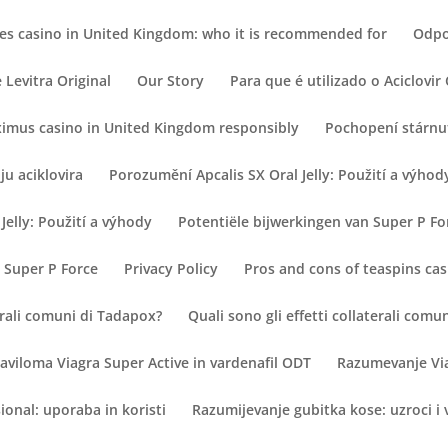
mes casino in United Kingdom: who it is recommended for
Odpo
Levitra Original
Our Story
Para que é utilizado o Aciclovi
ximus casino in United Kingdom responsibly
Pochopení stárnut
ju aciklovira
Porozumění Apcalis SX Oral Jelly: Použití a výhod
Jelly: Použití a výhody
Potentiële bijwerkingen van Super P Fo
 Super P Force
Privacy Policy
Pros and cons of teaspins cas
terali comuni di Tadapox?
Quali sono gli effetti collaterali com
aviloma Viagra Super Active in vardenafil ODT
Razumevanje Via
onal: uporaba in koristi
Razumijevanje gubitka kose: uzroci i 