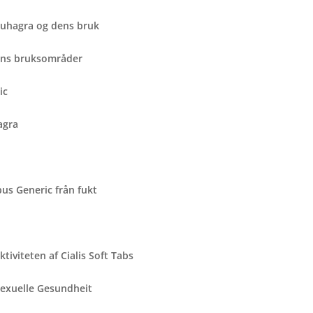
Suhagra og dens bruk
dens bruksområder
ic
agra
us Generic från fukt
iviteten af ​​Cialis Soft Tabs
sexuelle Gesundheit