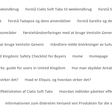
 weekendbrug
Forstå Cialis Soft Tabs til weekendbrug
Forstå 
k
Forstå Tadapox og dens anvendelser
Forstå Xarelto og 
uksområder
Førstehåndserfaringer med at bruge Ventolin Gener
at bruge Ventolin Generic
Håndtere milde bivirkninger av Suh
d Kingdom: Safety Checklist for Buyers
Home
Homepage
ks: guide for users in United Kingdom
Hur man skyddar Antab
virker det?
Hvad er Eliquis, og hvordan virker det?
ektiviteten af ​​Cialis Soft Tabs
Hvordan måltider påvirker effekt
Informationen zum diskreten Versand von Produkten für die 