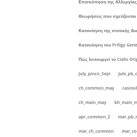
Επισκόπηση της Αλλεργίας 
Θεωρήσεις που σχετίζονται μ
Κατανόηση της στυτικής δυ
Κατανόηση του Priligy Gen
Πώς λειτουργεί το Cialis Or
July_pinco_Sepi
Jule_pb
ch_common_may
casino
ch_main_may
bh_main_
apr_common_2
mar_pb_
mar_ch_common
mar_c