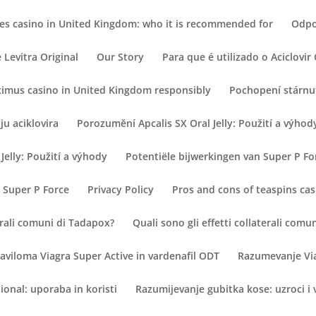
mes casino in United Kingdom: who it is recommended for
Odpo
Levitra Original
Our Story
Para que é utilizado o Aciclovi
ximus casino in United Kingdom responsibly
Pochopení stárnut
ju aciklovira
Porozumění Apcalis SX Oral Jelly: Použití a výhod
Jelly: Použití a výhody
Potentiële bijwerkingen van Super P Fo
 Super P Force
Privacy Policy
Pros and cons of teaspins cas
terali comuni di Tadapox?
Quali sono gli effetti collaterali com
aviloma Viagra Super Active in vardenafil ODT
Razumevanje Via
onal: uporaba in koristi
Razumijevanje gubitka kose: uzroci i 