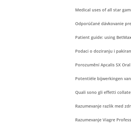
Medical uses of all star ga
Odporúčané dávkovanie pre 
Patient guide: using BetMa
Podaci o doziranju i pakiran
Porozumění Apcalis SX Oral 
Potentiële bijwerkingen van
Quali sono gli effetti colla
Razumevanje razlik med zdr
Razumevanje Viagre Professi