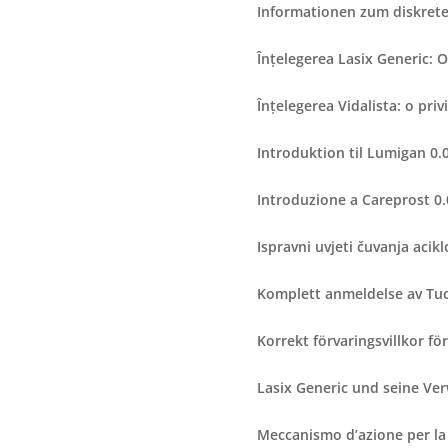
Informationen zum diskrete
Înțelegerea Lasix Generic: 
Înțelegerea Vidalista: o pri
Introduktion til Lumigan 0
Introduzione a Careprost 0
Ispravni uvjeti čuvanja acikl
Komplett anmeldelse av Tuc
Korrekt förvaringsvillkor f
Lasix Generic und seine V
Meccanismo d’azione per la c