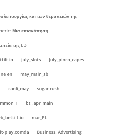
υσλειτουργίας και των θεραπειών της
eneric: Μια επισκόπηση
ραπεία της ED
tilt.io
july_slots
July_pinco_capes
ine en
may_main_sb
b
canli_may
sugar rush
common_1
bt_,apr_main
eb_bettilt.io
mar_PL
it-play.comda
Business, Advertising