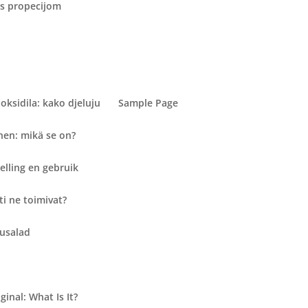
 s propecijom
oksidila: kako djeluju
Sample Page
en: mikä se on?
elling en gebruik
i ne toimivat?
tusalad
inal: What Is It?