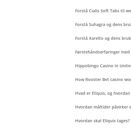
Forstå Cialis Soft Tabs til
Forstå Suhagra og dens bru
Forstå Xarelto og dens br
Førstehåndserfaringer med 
Hippobingo Casino in Unite
How Rooster Bet casino wor
Hvad er Eliquis, og hvordan 
Hvordan måltider påvirker eff
Hvordan skal Eliquis tages?