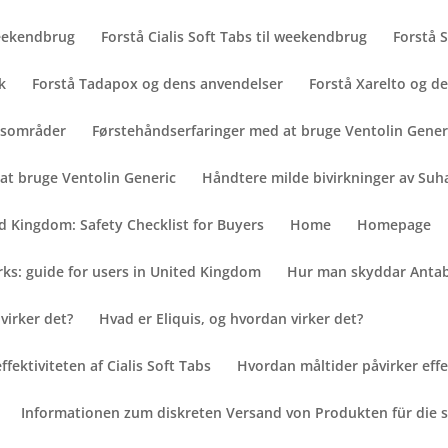
 weekendbrug
Forstå Cialis Soft Tabs til weekendbrug
Forstå 
k
Forstå Tadapox og dens anvendelser
Forstå Xarelto og 
uksområder
Førstehåndserfaringer med at bruge Ventolin Gener
at bruge Ventolin Generic
Håndtere milde bivirkninger av Suh
d Kingdom: Safety Checklist for Buyers
Home
Homepage
ks: guide for users in United Kingdom
Hur man skyddar Antab
virker det?
Hvad er Eliquis, og hvordan virker det?
ektiviteten af ​​Cialis Soft Tabs
Hvordan måltider påvirker effekt
Informationen zum diskreten Versand von Produkten für die 