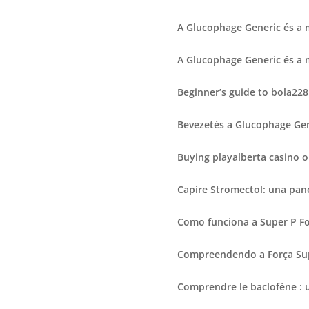
A Glucophage Generic és a 
A Glucophage Generic és a 
Beginner’s guide to bola228
Bevezetés a Glucophage Gen
Buying playalberta casino o
Capire Stromectol: una pa
Como funciona a Super P F
Compreendendo a Força Sup
Comprendre le baclofène : 