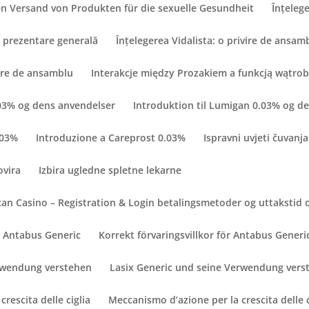
n Versand von Produkten für die sexuelle Gesundheit
Înțelege
O prezentare generală
Înțelegerea Vidalista: o privire de ansam
vire de ansamblu
Interakcje między Prozakiem a funkcją wątro
.03% og dens anvendelser
Introduktion til Lumigan 0.03% og d
.03%
Introduzione a Careprost 0.03%
Ispravni uvjeti čuvanja
ovira
Izbira ugledne spletne lekarne
an Casino – Registration & Login betalingsmetoder og uttakstid 
ör Antabus Generic
Korrekt förvaringsvillkor för Antabus Generi
erwendung verstehen
Lasix Generic und seine Verwendung vers
rescita delle ciglia
Meccanismo d’azione per la crescita delle c