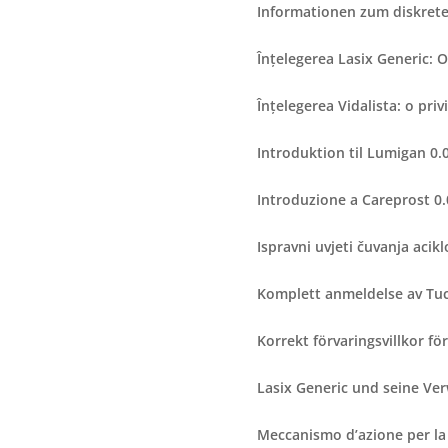
Informationen zum diskrete
Înțelegerea Lasix Generic: 
Înțelegerea Vidalista: o pri
Introduktion til Lumigan 0
Introduzione a Careprost 0
Ispravni uvjeti čuvanja acikl
Komplett anmeldelse av Tuc
Korrekt förvaringsvillkor f
Lasix Generic und seine V
Meccanismo d’azione per la c