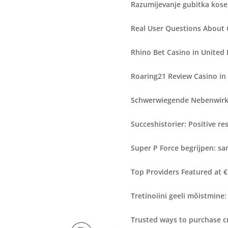
Razumijevanje gubitka kose:
Real User Questions About
Rhino Bet Casino in United
Roaring21 Review Casino in
Schwerwiegende Nebenwirku
Succeshistorier: Positive r
Super P Force begrijpen: sa
Top Providers Featured at 
Tretinoiini geeli mõistmine:
Trusted ways to purchase c