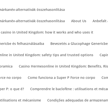
márkanév-alternatívák összehasonlítása
márkanév-alternatívák összehasonlítása
About Us
Anbefalt
 casino in United Kingdom: how it works and who uses it
ericbe és felhasználásaiba
Bevezetés a Glucophage Genericbe 
nline in United Kingdom: safety tips and trusted options
Capi
noramica
Casino Hermesonline in United Kingdom: Benefits, Ris
orce no corpo
Como funciona a Super P Force no corpo
Com
er P: o que é?
Comprendre le baclofène : utilisations et méc
utilisations et mécanisme
Condições adequadas de armazename