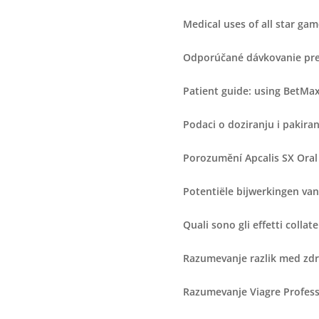
Medical uses of all star ga
Odporúčané dávkovanie pre 
Patient guide: using BetMa
Podaci o doziranju i pakiran
Porozumění Apcalis SX Oral 
Potentiële bijwerkingen van
Quali sono gli effetti colla
Razumevanje razlik med zdr
Razumevanje Viagre Professi