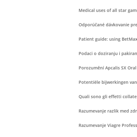
Medical uses of all star ga
Odporúčané dávkovanie pre 
Patient guide: using BetMa
Podaci o doziranju i pakiran
Porozumění Apcalis SX Oral 
Potentiële bijwerkingen van
Quali sono gli effetti colla
Razumevanje razlik med zdr
Razumevanje Viagre Professi