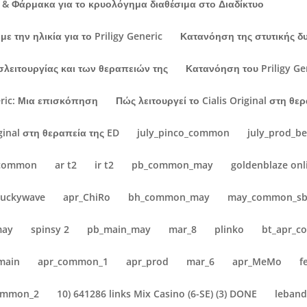
& Φάρμακα για το κρυολόγημα διαθέσιμα στο Διαδίκτυο
ε την ηλικία για το Priligy Generic
Κατανόηση της στυτικής δ
σλειτουργίας και των θεραπειών της
Κατανόηση του Priligy G
eric: Μια επισκόπηση
Πώς λειτουργεί το Cialis Original στη θε
iginal στη θεραπεία της ED
july_pinco_common
july_prod_bet
_common
ar t2
ir t2
pb_common_may
goldenblaze onl
luckywave
apr_ChiRo
bh_common_may
may_common_s
may
spinsy 2
pb_main_may
mar_8
plinko
bt_apr_
main
apr_common_1
apr_prod
mar_6
apr_MeMo
f
ommon_2
10) 641286 links Mix Casino (6-SE) (3) DONE
leband