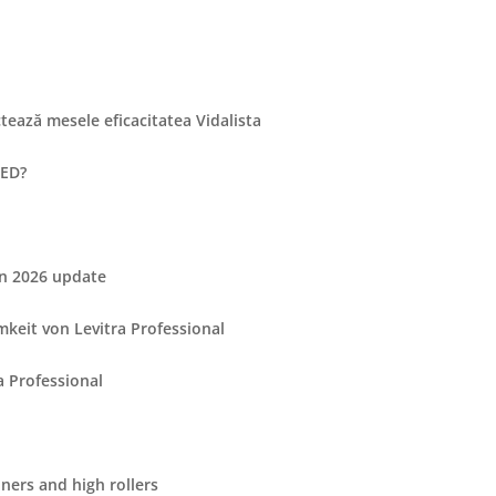
tează mesele eficacitatea Vidalista
 ED?
in 2026 update
keit von Levitra Professional
a Professional
ners and high rollers