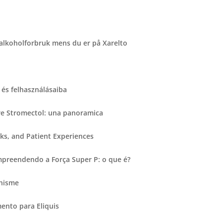
 alkoholforbruk mens du er på Xarelto
és felhasználásaiba
re Stromectol: una panoramica
ks, and Patient Experiences
preendendo a Força Super P: o que é?
anisme
nto para Eliquis