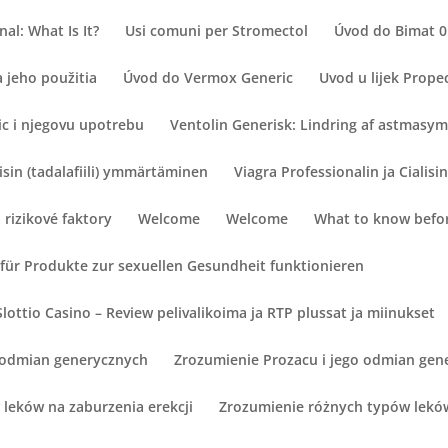
al: What Is It?
Usi comuni per Stromectol
Úvod do Bimat 0
 jeho použitia
Úvod do Vermox Generic
Uvod u lijek Prope
ic i njegovu upotrebu
Ventolin Generisk: Lindring af astmas
lisin (tadalafiili) ymmärtäminen
Viagra Professionalin ja Cialisi
a rizikové faktory
Welcome
Welcome
What to know befor
für Produkte zur sexuellen Gesundheit funktionieren
lottio Casino – Review pelivalikoima ja RTP plussat ja miinukset
o odmian generycznych
Zrozumienie Prozacu i jego odmian gen
leków na zaburzenia erekcji
Zrozumienie różnych typów leków