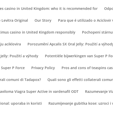
mes casino in United Kingdom: who it is recommended for
Odpo
Levitra Original
Our Story
Para que é utilizado o Aciclovi
ximus casino in United Kingdom responsibly
Pochopení stárnut
ju aciklovira
Porozumění Apcalis SX Oral Jelly: Použití a výhod
Jelly: Použití a výhody
Potentiële bijwerkingen van Super P Fo
 Super P Force
Privacy Policy
Pros and cons of teaspins cas
terali comuni di Tadapox?
Quali sono gli effetti collaterali com
aviloma Viagra Super Active in vardenafil ODT
Razumevanje Via
onal: uporaba in koristi
Razumijevanje gubitka kose: uzroci i 