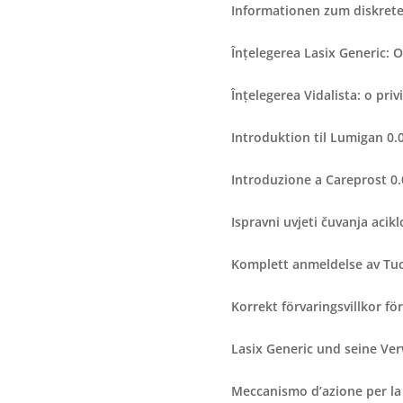
Informationen zum diskrete
Înțelegerea Lasix Generic: 
Înțelegerea Vidalista: o pri
Introduktion til Lumigan 0
Introduzione a Careprost 0
Ispravni uvjeti čuvanja acikl
Komplett anmeldelse av Tuc
Korrekt förvaringsvillkor f
Lasix Generic und seine V
Meccanismo d’azione per la c