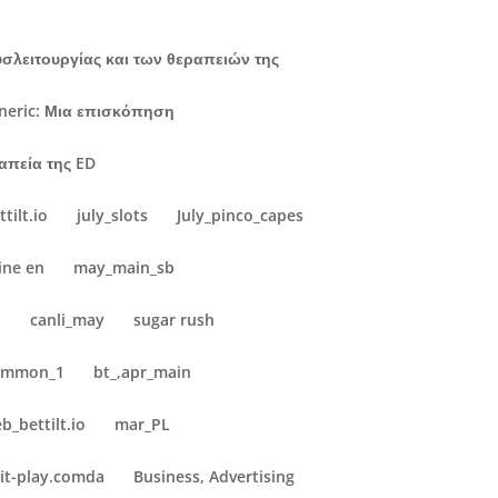
υσλειτουργίας και των θεραπειών της
eneric: Μια επισκόπηση
ραπεία της ED
tilt.io
july_slots
July_pinco_capes
ine en
may_main_sb
b
canli_may
sugar rush
common_1
bt_,apr_main
eb_bettilt.io
mar_PL
it-play.comda
Business, Advertising