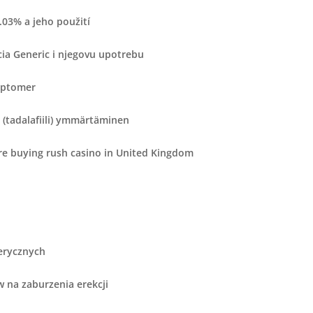
.03% a jeho použití
cia Generic i njegovu upotrebu
ymptomer
n (tadalafiili) ymmärtäminen
e buying rush casino in United Kingdom
erycznych
 na zaburzenia erekcji