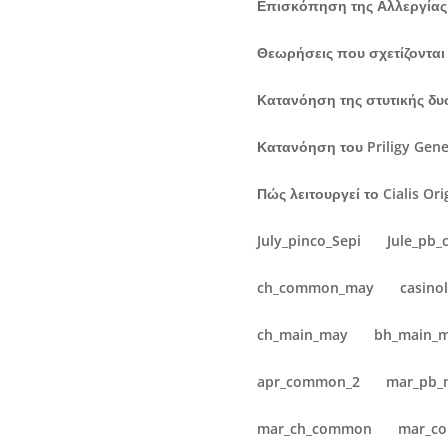
Επισκόπηση της Αλλεργίας 
Θεωρήσεις που σχετίζονται μ
Κατανόηση της στυτικής δυ
Κατανόηση του Priligy Gen
Πώς λειτουργεί το Cialis Or
July_pinco_Sepi
Jule_pb
ch_common_may
casino
ch_main_may
bh_main_
apr_common_2
mar_pb_
mar_ch_common
mar_c