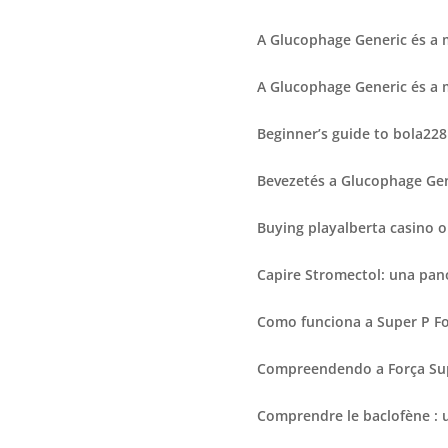
A Glucophage Generic és a 
A Glucophage Generic és a 
Beginner’s guide to bola228
Bevezetés a Glucophage Gen
Buying playalberta casino o
Capire Stromectol: una pa
Como funciona a Super P F
Compreendendo a Força Sup
Comprendre le baclofène : 