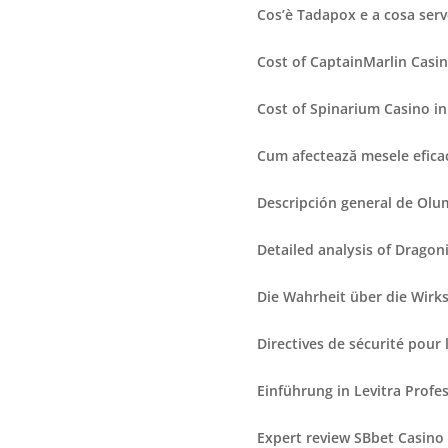
Cos’è Tadapox e a cosa serv
Cost of CaptainMarlin Casi
Cost of Spinarium Casino i
Cum afectează mesele eficac
Descripción general de Olum
Detailed analysis of Dragon
Die Wahrheit über die Wirks
Directives de sécurité pour 
Einführung in Levitra Profe
Expert review SBbet Casino 