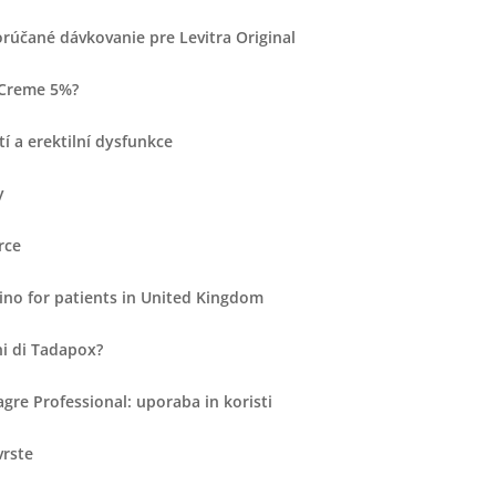
rúčané dávkovanie pre Levitra Original
r Creme 5%?
í a erektilní dysfunkce
y
rce
ino for patients in United Kingdom
uni di Tadapox?
gre Professional: uporaba in koristi
vrste