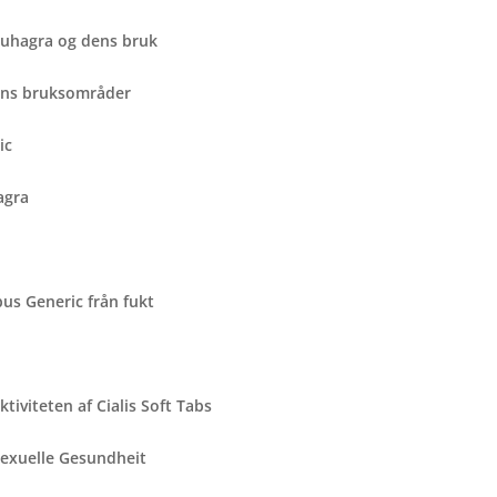
Suhagra og dens bruk
dens bruksområder
ic
agra
us Generic från fukt
iviteten af ​​Cialis Soft Tabs
sexuelle Gesundheit