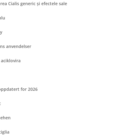
rea Cialis generic și efectele sale
blu
by
ens anvendelser
 aciklovira
oppdatert for 2026
c
tehen
iglia