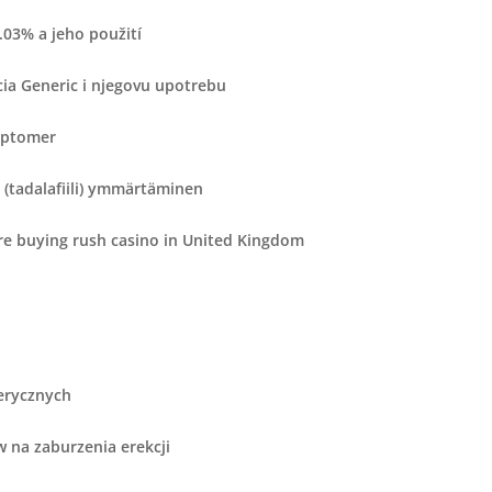
.03% a jeho použití
cia Generic i njegovu upotrebu
ymptomer
n (tadalafiili) ymmärtäminen
e buying rush casino in United Kingdom
erycznych
 na zaburzenia erekcji