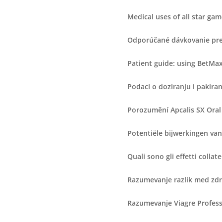
Medical uses of all star ga
Odporúčané dávkovanie pre 
Patient guide: using BetMa
Podaci o doziranju i pakiran
Porozumění Apcalis SX Oral 
Potentiële bijwerkingen van
Quali sono gli effetti colla
Razumevanje razlik med zdr
Razumevanje Viagre Professi