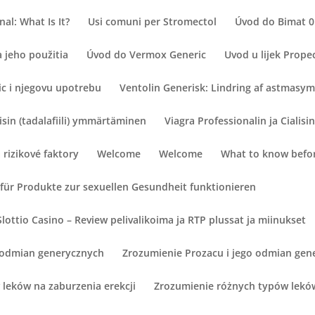
al: What Is It?
Usi comuni per Stromectol
Úvod do Bimat 0
 jeho použitia
Úvod do Vermox Generic
Uvod u lijek Prope
ic i njegovu upotrebu
Ventolin Generisk: Lindring af astmas
lisin (tadalafiili) ymmärtäminen
Viagra Professionalin ja Cialisi
a rizikové faktory
Welcome
Welcome
What to know befor
für Produkte zur sexuellen Gesundheit funktionieren
lottio Casino – Review pelivalikoima ja RTP plussat ja miinukset
o odmian generycznych
Zrozumienie Prozacu i jego odmian gen
leków na zaburzenia erekcji
Zrozumienie różnych typów leków