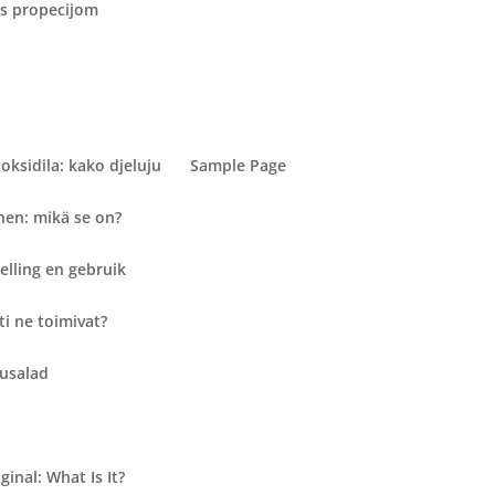
 s propecijom
oksidila: kako djeluju
Sample Page
en: mikä se on?
elling en gebruik
i ne toimivat?
tusalad
inal: What Is It?