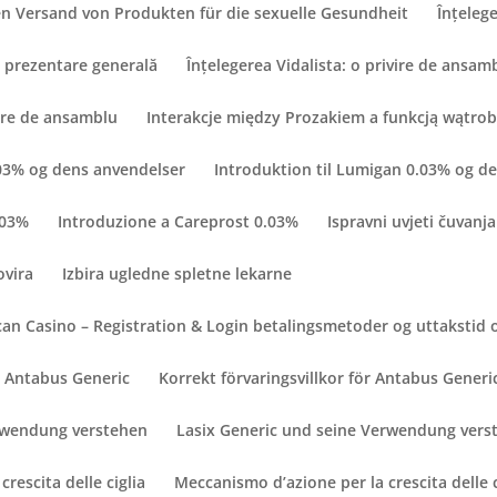
n Versand von Produkten für die sexuelle Gesundheit
Înțelege
O prezentare generală
Înțelegerea Vidalista: o privire de ansam
vire de ansamblu
Interakcje między Prozakiem a funkcją wątro
.03% og dens anvendelser
Introduktion til Lumigan 0.03% og d
.03%
Introduzione a Careprost 0.03%
Ispravni uvjeti čuvanja
ovira
Izbira ugledne spletne lekarne
an Casino – Registration & Login betalingsmetoder og uttakstid 
ör Antabus Generic
Korrekt förvaringsvillkor för Antabus Generi
erwendung verstehen
Lasix Generic und seine Verwendung vers
rescita delle ciglia
Meccanismo d’azione per la crescita delle c