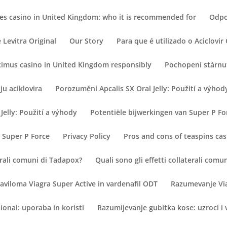
mes casino in United Kingdom: who it is recommended for
Odpo
Levitra Original
Our Story
Para que é utilizado o Aciclovi
ximus casino in United Kingdom responsibly
Pochopení stárnut
ju aciklovira
Porozumění Apcalis SX Oral Jelly: Použití a výhod
Jelly: Použití a výhody
Potentiële bijwerkingen van Super P Fo
 Super P Force
Privacy Policy
Pros and cons of teaspins cas
terali comuni di Tadapox?
Quali sono gli effetti collaterali com
aviloma Viagra Super Active in vardenafil ODT
Razumevanje Via
onal: uporaba in koristi
Razumijevanje gubitka kose: uzroci i 