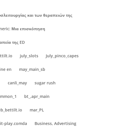
υσλειτουργίας και των θεραπειών της
eneric: Μια επισκόπηση
ραπεία της ED
tilt.io
july_slots
July_pinco_capes
ine en
may_main_sb
b
canli_may
sugar rush
common_1
bt_,apr_main
eb_bettilt.io
mar_PL
it-play.comda
Business, Advertising