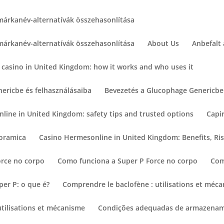
márkanév-alternatívák összehasonlítása
márkanév-alternatívák összehasonlítása
About Us
Anbefalt
 casino in United Kingdom: how it works and who uses it
ericbe és felhasználásaiba
Bevezetés a Glucophage Genericbe 
nline in United Kingdom: safety tips and trusted options
Capi
noramica
Casino Hermesonline in United Kingdom: Benefits, Ris
orce no corpo
Como funciona a Super P Force no corpo
Com
er P: o que é?
Comprendre le baclofène : utilisations et méc
utilisations et mécanisme
Condições adequadas de armazename