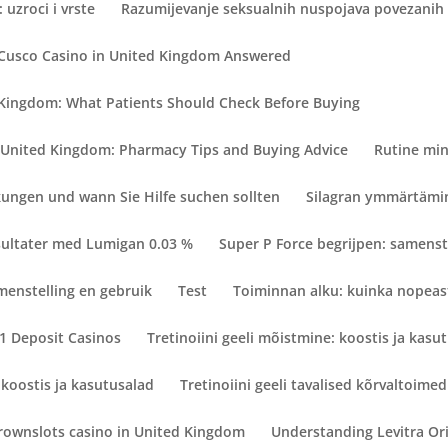
 uzroci i vrste
Razumijevanje seksualnih nuspojava povezanih
 Cusco Casino in United Kingdom Answered
 Kingdom: What Patients Should Check Before Buying
 United Kingdom: Pharmacy Tips and Buying Advice
Rutine min
ngen und wann Sie Hilfe suchen sollten
Silagran ymmärtämin
esultater med Lumigan 0.03 %
Super P Force begrijpen: samenst
menstelling en gebruik
Test
Toiminnan alku: kuinka nopeast
€1 Deposit Casinos
Tretinoiini geeli mõistmine: koostis ja kasu
 koostis ja kasutusalad
Tretinoiini geeli tavalised kõrvaltoimed
rownslots casino in United Kingdom
Understanding Levitra Orig