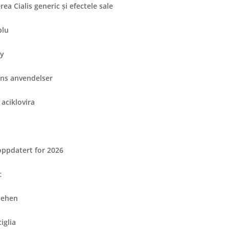
rea Cialis generic și efectele sale
blu
by
ens anvendelser
 aciklovira
oppdatert for 2026
c
tehen
iglia