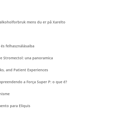
 alkoholforbruk mens du er på Xarelto
és felhasználásaiba
re Stromectol: una panoramica
ks, and Patient Experiences
preendendo a Força Super P: o que é?
anisme
nto para Eliquis