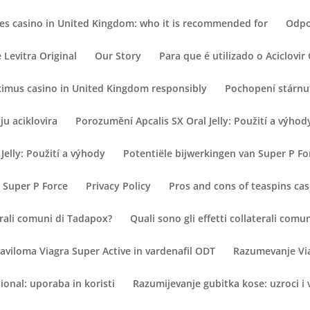
mes casino in United Kingdom: who it is recommended for
Odpo
Levitra Original
Our Story
Para que é utilizado o Aciclovi
ximus casino in United Kingdom responsibly
Pochopení stárnut
ju aciklovira
Porozumění Apcalis SX Oral Jelly: Použití a výhod
Jelly: Použití a výhody
Potentiële bijwerkingen van Super P Fo
 Super P Force
Privacy Policy
Pros and cons of teaspins cas
terali comuni di Tadapox?
Quali sono gli effetti collaterali com
aviloma Viagra Super Active in vardenafil ODT
Razumevanje Via
onal: uporaba in koristi
Razumijevanje gubitka kose: uzroci i 