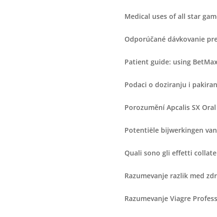
Medical uses of all star ga
Odporúčané dávkovanie pre 
Patient guide: using BetMa
Podaci o doziranju i pakiran
Porozumění Apcalis SX Oral 
Potentiële bijwerkingen van
Quali sono gli effetti colla
Razumevanje razlik med zdr
Razumevanje Viagre Professi