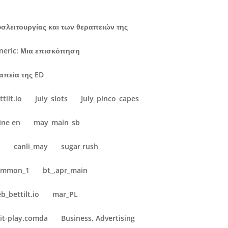
υσλειτουργίας και των θεραπειών της
eneric: Μια επισκόπηση
ραπεία της ED
tilt.io
july_slots
July_pinco_capes
ine en
may_main_sb
b
canli_may
sugar rush
common_1
bt_,apr_main
eb_bettilt.io
mar_PL
it-play.comda
Business, Advertising