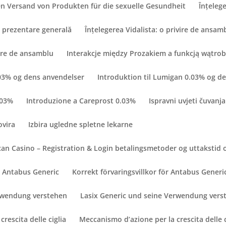
n Versand von Produkten für die sexuelle Gesundheit
Înțelege
O prezentare generală
Înțelegerea Vidalista: o privire de ansam
vire de ansamblu
Interakcje między Prozakiem a funkcją wątro
.03% og dens anvendelser
Introduktion til Lumigan 0.03% og d
.03%
Introduzione a Careprost 0.03%
Ispravni uvjeti čuvanja
ovira
Izbira ugledne spletne lekarne
an Casino – Registration & Login betalingsmetoder og uttakstid 
ör Antabus Generic
Korrekt förvaringsvillkor för Antabus Generi
erwendung verstehen
Lasix Generic und seine Verwendung vers
rescita delle ciglia
Meccanismo d’azione per la crescita delle c