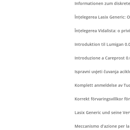
Informationen zum diskrete
Înțelegerea Lasix Generic: 
Înțelegerea Vidalista: o pri
Introduktion til Lumigan 0
Introduzione a Careprost 0
Ispravni uvjeti čuvanja acikl
Komplett anmeldelse av Tuc
Korrekt förvaringsvillkor f
Lasix Generic und seine V
Meccanismo d’azione per la c