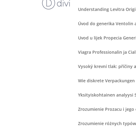
Understanding Levitra Origin
Úvod do generika Ventolin a
Uvod u lijek Propecia Gener
Viagra Professionalin ja Cia
Vysoký krevní tlak: příčiny 
Wie diskrete Verpackungen 
Yksityiskohtainen analyysi S
Zrozumienie Prozacu i jeg
Zrozumienie różnych typów 