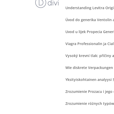
Understanding Levitra Origin
Úvod do generika Ventolin a
Uvod u lijek Propecia Gener
Viagra Professionalin ja Cia
Vysoký krevní tlak: příčiny 
Wie diskrete Verpackungen 
Yksityiskohtainen analyysi S
Zrozumienie Prozacu i jeg
Zrozumienie różnych typów 