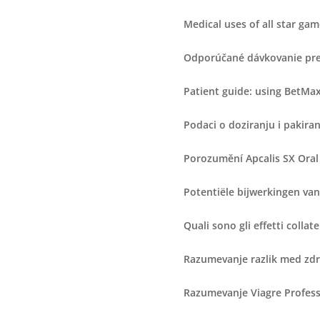
Medical uses of all star ga
Odporúčané dávkovanie pre 
Patient guide: using BetMa
Podaci o doziranju i pakiran
Porozumění Apcalis SX Oral 
Potentiële bijwerkingen van
Quali sono gli effetti colla
Razumevanje razlik med zdr
Razumevanje Viagre Professi