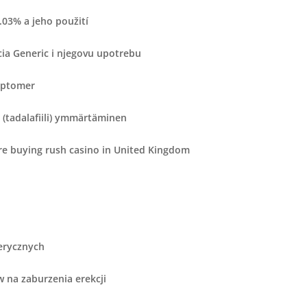
.03% a jeho použití
cia Generic i njegovu upotrebu
ymptomer
n (tadalafiili) ymmärtäminen
e buying rush casino in United Kingdom
erycznych
 na zaburzenia erekcji