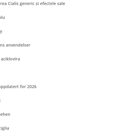
rea Cialis generic și efectele sale
blu
by
ens anvendelser
 aciklovira
oppdatert for 2026
c
tehen
iglia