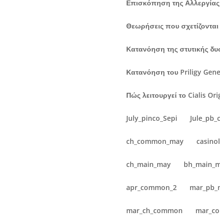
Επισκόπηση της Αλλεργίας 
Θεωρήσεις που σχετίζονται μ
Κατανόηση της στυτικής δυ
Κατανόηση του Priligy Gen
Πώς λειτουργεί το Cialis Or
July_pinco_Sepi
Jule_pb
ch_common_may
casino
ch_main_may
bh_main_
apr_common_2
mar_pb_
mar_ch_common
mar_c