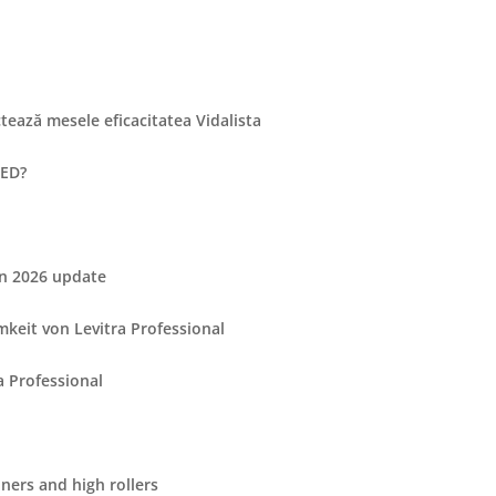
tează mesele eficacitatea Vidalista
 ED?
in 2026 update
keit von Levitra Professional
a Professional
ners and high rollers