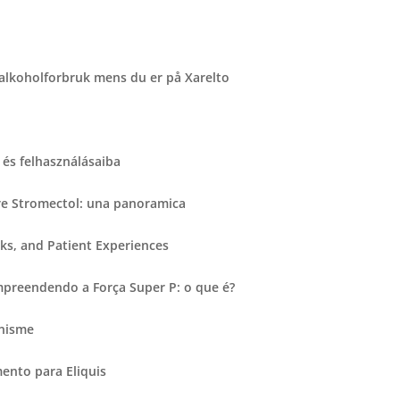
 alkoholforbruk mens du er på Xarelto
és felhasználásaiba
re Stromectol: una panoramica
ks, and Patient Experiences
preendendo a Força Super P: o que é?
anisme
nto para Eliquis