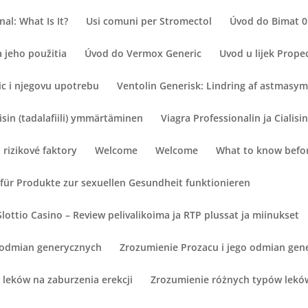
al: What Is It?
Usi comuni per Stromectol
Úvod do Bimat 0
 jeho použitia
Úvod do Vermox Generic
Uvod u lijek Prope
ic i njegovu upotrebu
Ventolin Generisk: Lindring af astmas
lisin (tadalafiili) ymmärtäminen
Viagra Professionalin ja Cialisi
a rizikové faktory
Welcome
Welcome
What to know befor
für Produkte zur sexuellen Gesundheit funktionieren
lottio Casino – Review pelivalikoima ja RTP plussat ja miinukset
o odmian generycznych
Zrozumienie Prozacu i jego odmian gen
leków na zaburzenia erekcji
Zrozumienie różnych typów leków