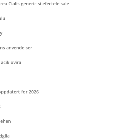
rea Cialis generic și efectele sale
blu
by
ens anvendelser
 aciklovira
oppdatert for 2026
c
tehen
iglia