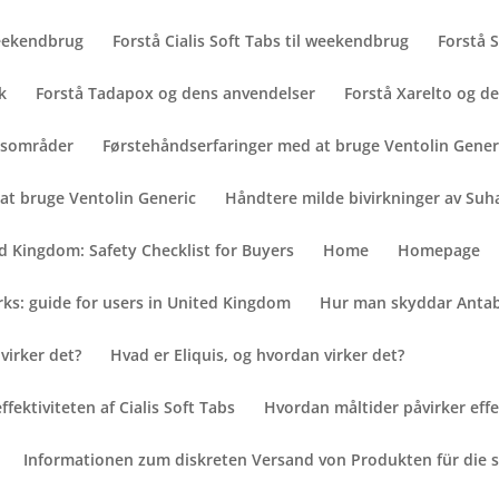
 weekendbrug
Forstå Cialis Soft Tabs til weekendbrug
Forstå 
k
Forstå Tadapox og dens anvendelser
Forstå Xarelto og 
uksområder
Førstehåndserfaringer med at bruge Ventolin Gener
at bruge Ventolin Generic
Håndtere milde bivirkninger av Suh
d Kingdom: Safety Checklist for Buyers
Home
Homepage
ks: guide for users in United Kingdom
Hur man skyddar Antab
virker det?
Hvad er Eliquis, og hvordan virker det?
ektiviteten af ​​Cialis Soft Tabs
Hvordan måltider påvirker effekt
Informationen zum diskreten Versand von Produkten für die 