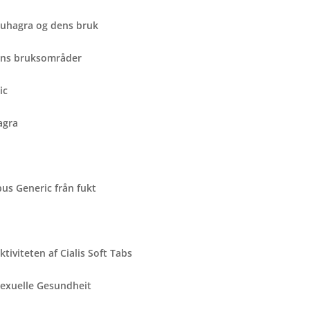
Suhagra og dens bruk
dens bruksområder
ic
agra
us Generic från fukt
iviteten af ​​Cialis Soft Tabs
sexuelle Gesundheit