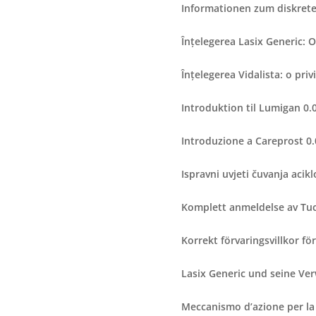
Informationen zum diskrete
Înțelegerea Lasix Generic: 
Înțelegerea Vidalista: o pri
Introduktion til Lumigan 0
Introduzione a Careprost 0
Ispravni uvjeti čuvanja acikl
Komplett anmeldelse av Tuc
Korrekt förvaringsvillkor f
Lasix Generic und seine V
Meccanismo d’azione per la c