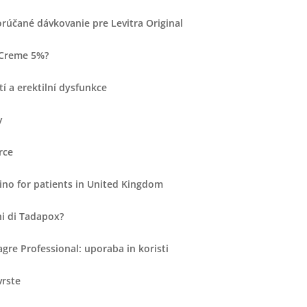
rúčané dávkovanie pre Levitra Original
r Creme 5%?
í a erektilní dysfunkce
y
rce
ino for patients in United Kingdom
uni di Tadapox?
gre Professional: uporaba in koristi
vrste