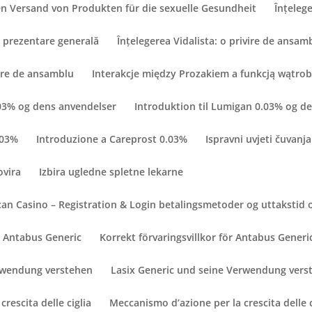
n Versand von Produkten für die sexuelle Gesundheit
Înțelege
O prezentare generală
Înțelegerea Vidalista: o privire de ansam
vire de ansamblu
Interakcje między Prozakiem a funkcją wątro
.03% og dens anvendelser
Introduktion til Lumigan 0.03% og d
.03%
Introduzione a Careprost 0.03%
Ispravni uvjeti čuvanja
ovira
Izbira ugledne spletne lekarne
an Casino – Registration & Login betalingsmetoder og uttakstid 
ör Antabus Generic
Korrekt förvaringsvillkor för Antabus Generi
erwendung verstehen
Lasix Generic und seine Verwendung vers
rescita delle ciglia
Meccanismo d’azione per la crescita delle c