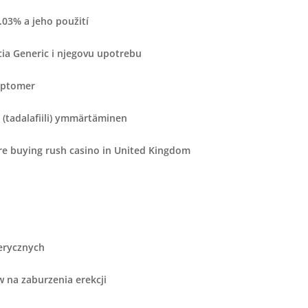
.03% a jeho použití
cia Generic i njegovu upotrebu
ymptomer
n (tadalafiili) ymmärtäminen
e buying rush casino in United Kingdom
erycznych
 na zaburzenia erekcji