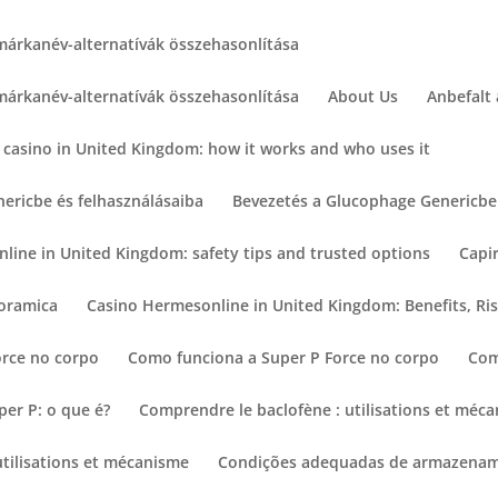
márkanév-alternatívák összehasonlítása
márkanév-alternatívák összehasonlítása
About Us
Anbefalt
 casino in United Kingdom: how it works and who uses it
ericbe és felhasználásaiba
Bevezetés a Glucophage Genericbe 
nline in United Kingdom: safety tips and trusted options
Capi
noramica
Casino Hermesonline in United Kingdom: Benefits, Ris
orce no corpo
Como funciona a Super P Force no corpo
Com
er P: o que é?
Comprendre le baclofène : utilisations et méc
utilisations et mécanisme
Condições adequadas de armazename