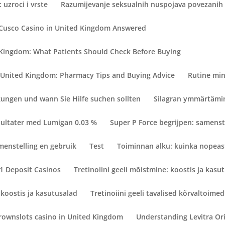
 uzroci i vrste
Razumijevanje seksualnih nuspojava povezanih
 Cusco Casino in United Kingdom Answered
 Kingdom: What Patients Should Check Before Buying
 United Kingdom: Pharmacy Tips and Buying Advice
Rutine min
ngen und wann Sie Hilfe suchen sollten
Silagran ymmärtämin
esultater med Lumigan 0.03 %
Super P Force begrijpen: samenst
menstelling en gebruik
Test
Toiminnan alku: kuinka nopeast
€1 Deposit Casinos
Tretinoiini geeli mõistmine: koostis ja kasu
 koostis ja kasutusalad
Tretinoiini geeli tavalised kõrvaltoimed
rownslots casino in United Kingdom
Understanding Levitra Orig