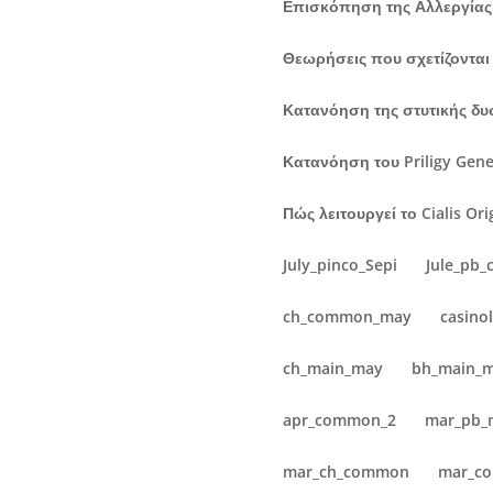
Επισκόπηση της Αλλεργίας 
Θεωρήσεις που σχετίζονται μ
Κατανόηση της στυτικής δυ
Κατανόηση του Priligy Gen
Πώς λειτουργεί το Cialis Or
July_pinco_Sepi
Jule_pb
ch_common_may
casino
ch_main_may
bh_main_
apr_common_2
mar_pb_
mar_ch_common
mar_c