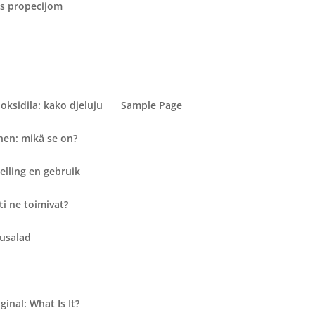
 s propecijom
oksidila: kako djeluju
Sample Page
en: mikä se on?
elling en gebruik
i ne toimivat?
tusalad
inal: What Is It?