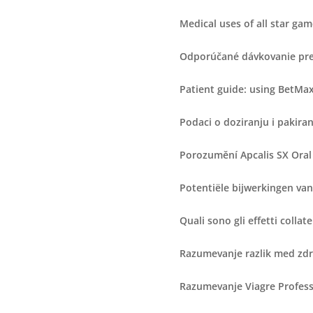
Medical uses of all star ga
Odporúčané dávkovanie pre 
Patient guide: using BetMa
Podaci o doziranju i pakiran
Porozumění Apcalis SX Oral 
Potentiële bijwerkingen van
Quali sono gli effetti colla
Razumevanje razlik med zdr
Razumevanje Viagre Professi