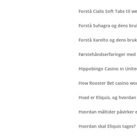
Forstå Cialis Soft Tabs til
Forstå Suhagra og dens bru
Forstå Xarelto og dens br
Førstehåndserfaringer med 
Hippobingo Casino in Unite
How Rooster Bet casino wor
Hvad er Eliquis, og hvordan 
Hvordan måltider påvirker eff
Hvordan skal Eliquis tages?