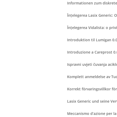
Informationen zum diskrete
Înțelegerea Lasix Generic: 
Înțelegerea Vidalista: o pri
Introduktion til Lumigan 0
Introduzione a Careprost 0
Ispravni uvjeti čuvanja acikl
Komplett anmeldelse av Tuc
Korrekt förvaringsvillkor f
Lasix Generic und seine V
Meccanismo d’azione per la c