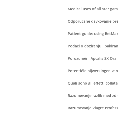
Medical uses of all star ga
Odporúčané dávkovanie pre 
Patient guide: using BetMa
Podaci o doziranju i pakiran
Porozumění Apcalis SX Oral 
Potentiële bijwerkingen van
Quali sono gli effetti colla
Razumevanje razlik med zdr
Razumevanje Viagre Professi