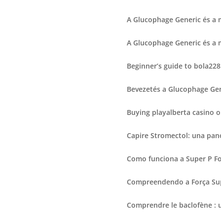
A Glucophage Generic és a 
A Glucophage Generic és a 
Beginner’s guide to bola228
Bevezetés a Glucophage Gen
Buying playalberta casino o
Capire Stromectol: una pa
Como funciona a Super P F
Compreendendo a Força Sup
Comprendre le baclofène : 