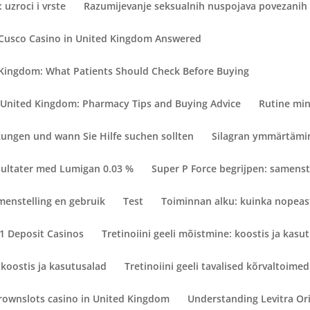
 uzroci i vrste
Razumijevanje seksualnih nuspojava povezanih
 Cusco Casino in United Kingdom Answered
 Kingdom: What Patients Should Check Before Buying
 United Kingdom: Pharmacy Tips and Buying Advice
Rutine min
ngen und wann Sie Hilfe suchen sollten
Silagran ymmärtämin
esultater med Lumigan 0.03 %
Super P Force begrijpen: samenst
menstelling en gebruik
Test
Toiminnan alku: kuinka nopeast
€1 Deposit Casinos
Tretinoiini geeli mõistmine: koostis ja kasu
 koostis ja kasutusalad
Tretinoiini geeli tavalised kõrvaltoimed
rownslots casino in United Kingdom
Understanding Levitra Orig