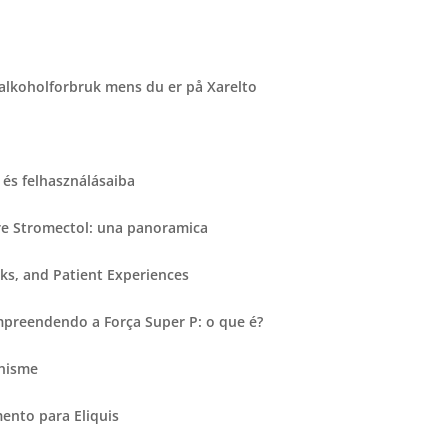
 alkoholforbruk mens du er på Xarelto
és felhasználásaiba
re Stromectol: una panoramica
ks, and Patient Experiences
preendendo a Força Super P: o que é?
anisme
nto para Eliquis