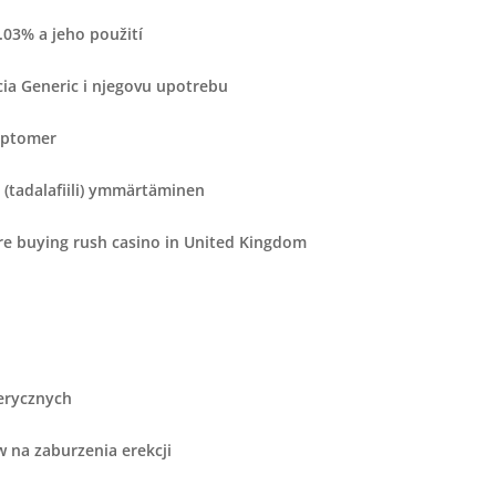
.03% a jeho použití
cia Generic i njegovu upotrebu
ymptomer
n (tadalafiili) ymmärtäminen
e buying rush casino in United Kingdom
erycznych
 na zaburzenia erekcji