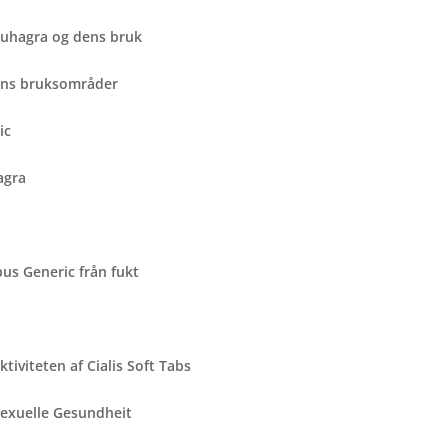
Suhagra og dens bruk
dens bruksområder
ic
agra
us Generic från fukt
iviteten af ​​Cialis Soft Tabs
sexuelle Gesundheit