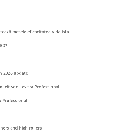
tează mesele eficacitatea Vidalista
 ED?
in 2026 update
keit von Levitra Professional
a Professional
ners and high rollers