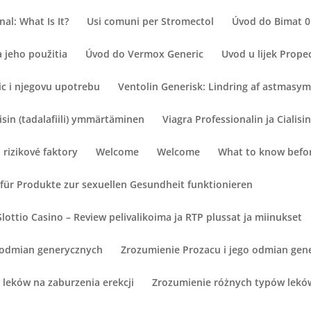
al: What Is It?
Usi comuni per Stromectol
Úvod do Bimat 0
 jeho použitia
Úvod do Vermox Generic
Uvod u lijek Prope
ic i njegovu upotrebu
Ventolin Generisk: Lindring af astmas
lisin (tadalafiili) ymmärtäminen
Viagra Professionalin ja Cialisi
a rizikové faktory
Welcome
Welcome
What to know befor
für Produkte zur sexuellen Gesundheit funktionieren
lottio Casino – Review pelivalikoima ja RTP plussat ja miinukset
o odmian generycznych
Zrozumienie Prozacu i jego odmian gen
leków na zaburzenia erekcji
Zrozumienie różnych typów leków