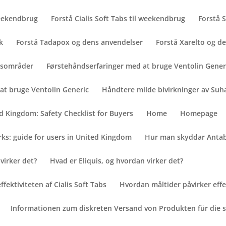
 weekendbrug
Forstå Cialis Soft Tabs til weekendbrug
Forstå 
k
Forstå Tadapox og dens anvendelser
Forstå Xarelto og 
uksområder
Førstehåndserfaringer med at bruge Ventolin Gener
at bruge Ventolin Generic
Håndtere milde bivirkninger av Suh
d Kingdom: Safety Checklist for Buyers
Home
Homepage
ks: guide for users in United Kingdom
Hur man skyddar Antab
virker det?
Hvad er Eliquis, og hvordan virker det?
ektiviteten af ​​Cialis Soft Tabs
Hvordan måltider påvirker effekt
Informationen zum diskreten Versand von Produkten für die 