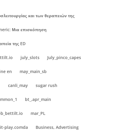
υσλειτουργίας και των θεραπειών της
eneric: Μια επισκόπηση
ραπεία της ED
tilt.io
july_slots
July_pinco_capes
ine en
may_main_sb
b
canli_may
sugar rush
common_1
bt_,apr_main
eb_bettilt.io
mar_PL
it-play.comda
Business, Advertising