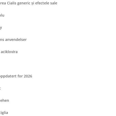
rea Cialis generic și efectele sale
blu
by
ens anvendelser
 aciklovira
oppdatert for 2026
c
tehen
iglia