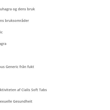
Suhagra og dens bruk
dens bruksområder
ic
agra
us Generic från fukt
iviteten af ​​Cialis Soft Tabs
sexuelle Gesundheit