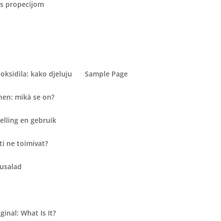
 s propecijom
oksidila: kako djeluju
Sample Page
en: mikä se on?
elling en gebruik
i ne toimivat?
tusalad
inal: What Is It?