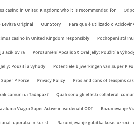
mes casino in United Kingdom: who it is recommended for
Odpo
Levitra Original
Our Story
Para que é utilizado o Aciclovi
ximus casino in United Kingdom responsibly
Pochopení stárnut
ju aciklovira
Porozumění Apcalis SX Oral Jelly: Použití a výhod
Jelly: Použití a výhody
Potentiële bijwerkingen van Super P Fo
 Super P Force
Privacy Policy
Pros and cons of teaspins cas
terali comuni di Tadapox?
Quali sono gli effetti collaterali com
aviloma Viagra Super Active in vardenafil ODT
Razumevanje Via
onal: uporaba in koristi
Razumijevanje gubitka kose: uzroci i 