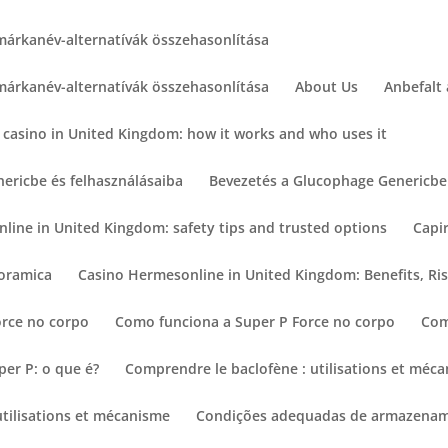
márkanév-alternatívák összehasonlítása
márkanév-alternatívák összehasonlítása
About Us
Anbefalt
 casino in United Kingdom: how it works and who uses it
ericbe és felhasználásaiba
Bevezetés a Glucophage Genericbe 
nline in United Kingdom: safety tips and trusted options
Capi
noramica
Casino Hermesonline in United Kingdom: Benefits, Ris
orce no corpo
Como funciona a Super P Force no corpo
Com
er P: o que é?
Comprendre le baclofène : utilisations et méc
utilisations et mécanisme
Condições adequadas de armazename