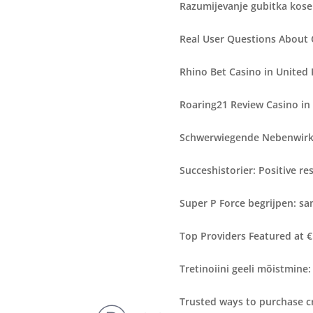
Razumijevanje gubitka kose:
Real User Questions About
Rhino Bet Casino in United
Roaring21 Review Casino in
Schwerwiegende Nebenwirku
Succeshistorier: Positive r
Super P Force begrijpen: sa
Top Providers Featured at 
Tretinoiini geeli mõistmine:
Trusted ways to purchase c