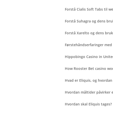
Forstå Cialis Soft Tabs til
Forstå Suhagra og dens bru
Forstå Xarelto og dens br
Førstehåndserfaringer med 
Hippobingo Casino in Unite
How Rooster Bet casino wor
Hvad er Eliquis, og hvordan 
Hvordan måltider påvirker eff
Hvordan skal Eliquis tages?