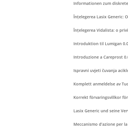
Informationen zum diskrete
Înțelegerea Lasix Generic: 
Înțelegerea Vidalista: o pri
Introduktion til Lumigan 0
Introduzione a Careprost 0
Ispravni uvjeti čuvanja acikl
Komplett anmeldelse av Tuc
Korrekt förvaringsvillkor f
Lasix Generic und seine V
Meccanismo d’azione per la c