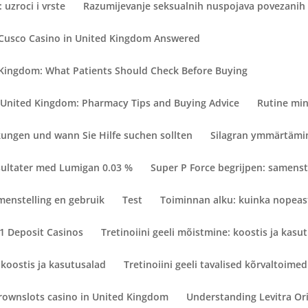
 uzroci i vrste
Razumijevanje seksualnih nuspojava povezanih
 Cusco Casino in United Kingdom Answered
 Kingdom: What Patients Should Check Before Buying
 United Kingdom: Pharmacy Tips and Buying Advice
Rutine min
ngen und wann Sie Hilfe suchen sollten
Silagran ymmärtämin
esultater med Lumigan 0.03 %
Super P Force begrijpen: samenst
menstelling en gebruik
Test
Toiminnan alku: kuinka nopeast
€1 Deposit Casinos
Tretinoiini geeli mõistmine: koostis ja kasu
 koostis ja kasutusalad
Tretinoiini geeli tavalised kõrvaltoimed
rownslots casino in United Kingdom
Understanding Levitra Orig