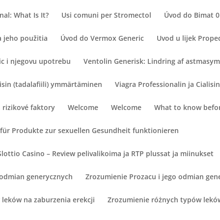
al: What Is It?
Usi comuni per Stromectol
Úvod do Bimat 0
 jeho použitia
Úvod do Vermox Generic
Uvod u lijek Prope
ic i njegovu upotrebu
Ventolin Generisk: Lindring af astmas
lisin (tadalafiili) ymmärtäminen
Viagra Professionalin ja Cialisi
a rizikové faktory
Welcome
Welcome
What to know befor
für Produkte zur sexuellen Gesundheit funktionieren
lottio Casino – Review pelivalikoima ja RTP plussat ja miinukset
o odmian generycznych
Zrozumienie Prozacu i jego odmian gen
leków na zaburzenia erekcji
Zrozumienie różnych typów leków