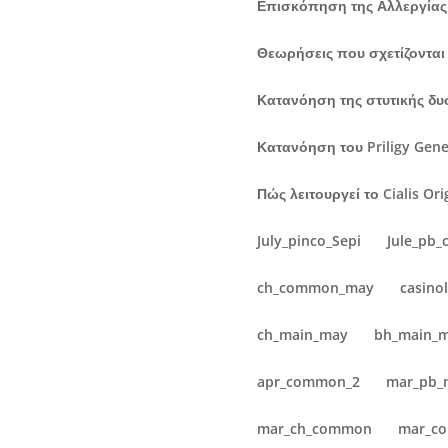
Επισκόπηση της Αλλεργίας 
Θεωρήσεις που σχετίζονται μ
Κατανόηση της στυτικής δυ
Κατανόηση του Priligy Gen
Πώς λειτουργεί το Cialis Or
July_pinco_Sepi
Jule_pb
ch_common_may
casino
ch_main_may
bh_main_
apr_common_2
mar_pb_
mar_ch_common
mar_c