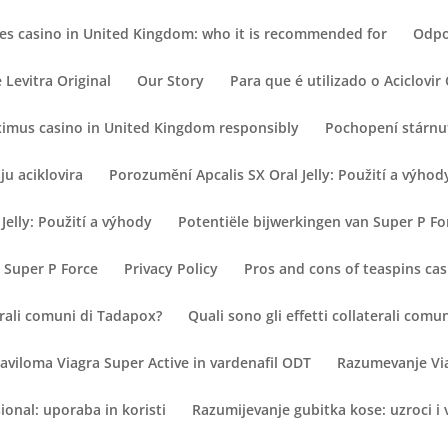
mes casino in United Kingdom: who it is recommended for
Odpo
Levitra Original
Our Story
Para que é utilizado o Aciclovi
ximus casino in United Kingdom responsibly
Pochopení stárnut
ju aciklovira
Porozumění Apcalis SX Oral Jelly: Použití a výhod
Jelly: Použití a výhody
Potentiële bijwerkingen van Super P Fo
 Super P Force
Privacy Policy
Pros and cons of teaspins cas
terali comuni di Tadapox?
Quali sono gli effetti collaterali com
aviloma Viagra Super Active in vardenafil ODT
Razumevanje Via
onal: uporaba in koristi
Razumijevanje gubitka kose: uzroci i 