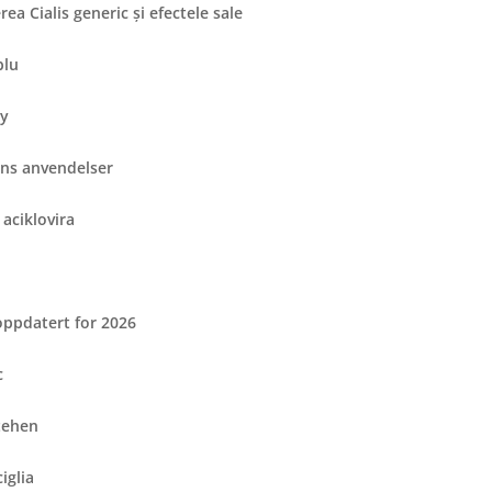
rea Cialis generic și efectele sale
blu
by
ens anvendelser
 aciklovira
oppdatert for 2026
c
tehen
iglia