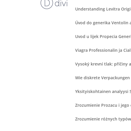
Understanding Levitra Origin
Úvod do generika Ventolin a
Uvod u lijek Propecia Gener
Viagra Professionalin ja Cia
Vysoký krevní tlak: příčiny 
Wie diskrete Verpackungen 
Yksityiskohtainen analyysi S
Zrozumienie Prozacu i jeg
Zrozumienie różnych typów 