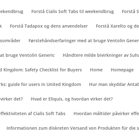
 weekendbrug
Forstå Cialis Soft Tabs til weekendbrug
Forstå 
k
Forstå Tadapox og dens anvendelser
Forstå Xarelto og 
uksområder
Førstehåndserfaringer med at bruge Ventolin Gener
at bruge Ventolin Generic
Håndtere milde bivirkninger av Suh
d Kingdom: Safety Checklist for Buyers
Home
Homepage
ks: guide for users in United Kingdom
Hur man skyddar Antab
virker det?
Hvad er Eliquis, og hvordan virker det?
ektiviteten af ​​Cialis Soft Tabs
Hvordan måltider påvirker effekt
Informationen zum diskreten Versand von Produkten für die 