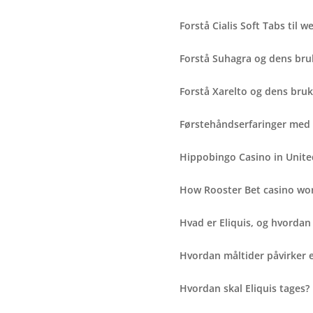
Forstå Cialis Soft Tabs til
Forstå Suhagra og dens bru
Forstå Xarelto og dens br
Førstehåndserfaringer med 
Hippobingo Casino in Unite
How Rooster Bet casino wor
Hvad er Eliquis, og hvordan 
Hvordan måltider påvirker eff
Hvordan skal Eliquis tages?