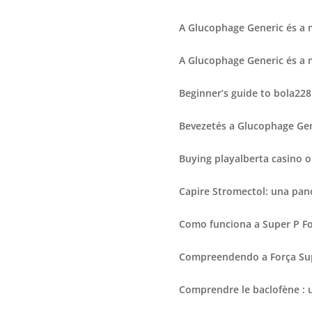
A Glucophage Generic és a 
A Glucophage Generic és a 
Beginner’s guide to bola228
Bevezetés a Glucophage Gen
Buying playalberta casino o
Capire Stromectol: una pa
Como funciona a Super P F
Compreendendo a Força Sup
Comprendre le baclofène : 