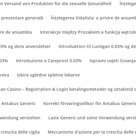
n Versand von Produkten für die sexuelle Gesundheit
Înțelege
O prezentare generală
Înțelegerea Vidalista: o privire de ansam
vire de ansamblu
Interakcje między Prozakiem a funkcją wątro
.03% og dens anvendelser
Introduktion til Lumigan 0.03% og d
.03%
Introduzione a Careprost 0.03%
Ispravni uvjeti čuvanja
ovira
Izbira ugledne spletne lekarne
an Casino – Registration & Login betalingsmetoder og uttakstid 
ör Antabus Generic
Korrekt förvaringsvillkor för Antabus Generi
erwendung verstehen
Lasix Generic und seine Verwendung vers
rescita delle ciglia
Meccanismo d’azione per la crescita delle c