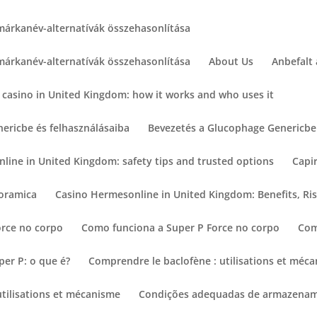
márkanév-alternatívák összehasonlítása
márkanév-alternatívák összehasonlítása
About Us
Anbefalt
 casino in United Kingdom: how it works and who uses it
ericbe és felhasználásaiba
Bevezetés a Glucophage Genericbe 
nline in United Kingdom: safety tips and trusted options
Capi
noramica
Casino Hermesonline in United Kingdom: Benefits, Ris
orce no corpo
Como funciona a Super P Force no corpo
Com
er P: o que é?
Comprendre le baclofène : utilisations et méc
utilisations et mécanisme
Condições adequadas de armazename