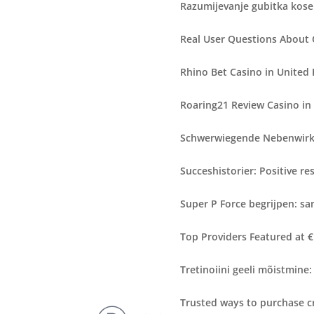
Razumijevanje gubitka kose:
Real User Questions About
Rhino Bet Casino in United
Roaring21 Review Casino in
Schwerwiegende Nebenwirku
Succeshistorier: Positive r
Super P Force begrijpen: sa
Top Providers Featured at 
Tretinoiini geeli mõistmine:
Trusted ways to purchase c