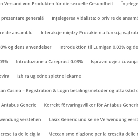
n Versand von Produkten für die sexuelle Gesundheit
Înțelege
O prezentare generală
Înțelegerea Vidalista: o privire de ansam
vire de ansamblu
Interakcje między Prozakiem a funkcją wątro
.03% og dens anvendelser
Introduktion til Lumigan 0.03% og d
.03%
Introduzione a Careprost 0.03%
Ispravni uvjeti čuvanja
ovira
Izbira ugledne spletne lekarne
an Casino – Registration & Login betalingsmetoder og uttakstid 
ör Antabus Generic
Korrekt förvaringsvillkor för Antabus Generi
erwendung verstehen
Lasix Generic und seine Verwendung vers
rescita delle ciglia
Meccanismo d’azione per la crescita delle c