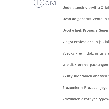
Understanding Levitra Origin
Úvod do generika Ventolin a
Uvod u lijek Propecia Gener
Viagra Professionalin ja Cia
Vysoký krevní tlak: příčiny 
Wie diskrete Verpackungen 
Yksityiskohtainen analyysi S
Zrozumienie Prozacu i jeg
Zrozumienie różnych typów 