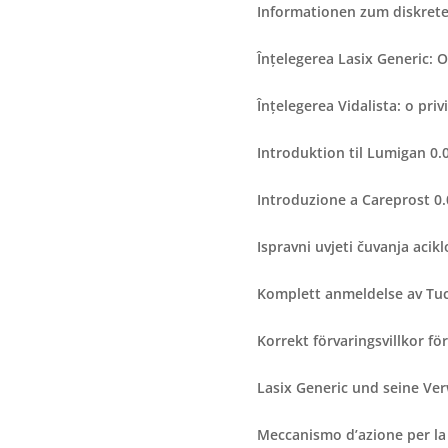
Informationen zum diskrete
Înțelegerea Lasix Generic: 
Înțelegerea Vidalista: o pri
Introduktion til Lumigan 0
Introduzione a Careprost 0
Ispravni uvjeti čuvanja acikl
Komplett anmeldelse av Tuc
Korrekt förvaringsvillkor f
Lasix Generic und seine V
Meccanismo d’azione per la c