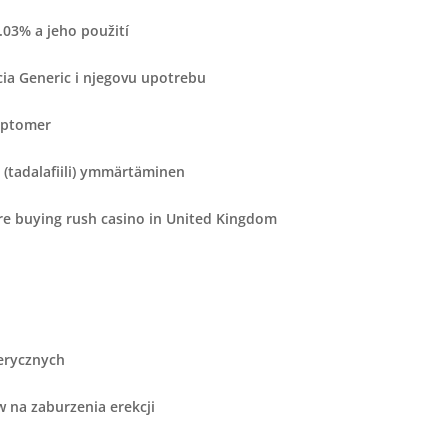
.03% a jeho použití
cia Generic i njegovu upotrebu
ymptomer
n (tadalafiili) ymmärtäminen
e buying rush casino in United Kingdom
erycznych
 na zaburzenia erekcji