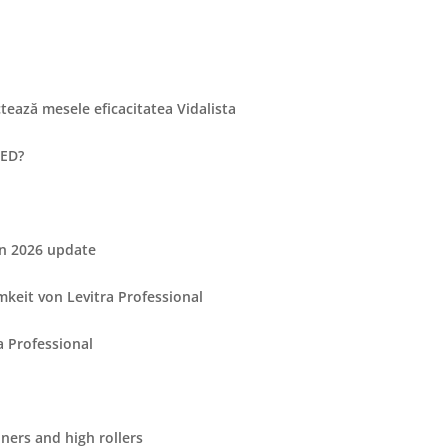
tează mesele eficacitatea Vidalista
 ED?
in 2026 update
keit von Levitra Professional
a Professional
ners and high rollers