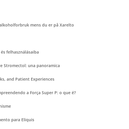
 alkoholforbruk mens du er på Xarelto
és felhasználásaiba
re Stromectol: una panoramica
ks, and Patient Experiences
preendendo a Força Super P: o que é?
anisme
nto para Eliquis