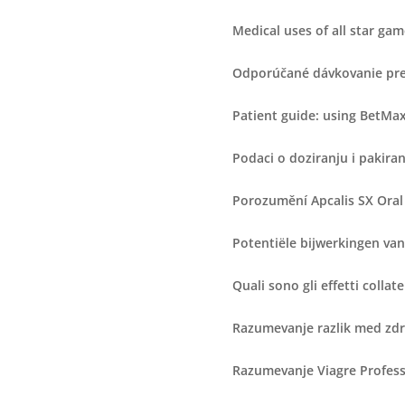
Medical uses of all star ga
Odporúčané dávkovanie pre 
Patient guide: using BetMa
Podaci o doziranju i pakiran
Porozumění Apcalis SX Oral 
Potentiële bijwerkingen van
Quali sono gli effetti colla
Razumevanje razlik med zdr
Razumevanje Viagre Professi