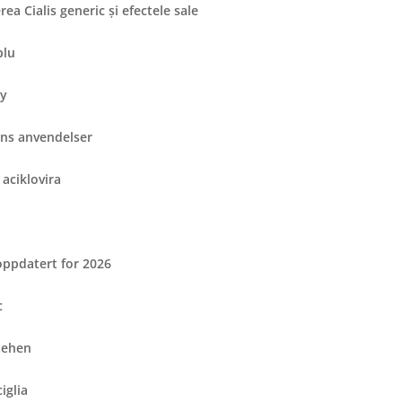
rea Cialis generic și efectele sale
blu
by
ens anvendelser
 aciklovira
oppdatert for 2026
c
tehen
iglia