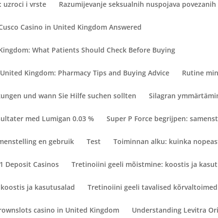
 uzroci i vrste
Razumijevanje seksualnih nuspojava povezanih
 Cusco Casino in United Kingdom Answered
 Kingdom: What Patients Should Check Before Buying
 United Kingdom: Pharmacy Tips and Buying Advice
Rutine min
ngen und wann Sie Hilfe suchen sollten
Silagran ymmärtämin
esultater med Lumigan 0.03 %
Super P Force begrijpen: samenst
menstelling en gebruik
Test
Toiminnan alku: kuinka nopeast
€1 Deposit Casinos
Tretinoiini geeli mõistmine: koostis ja kasu
 koostis ja kasutusalad
Tretinoiini geeli tavalised kõrvaltoimed
rownslots casino in United Kingdom
Understanding Levitra Orig