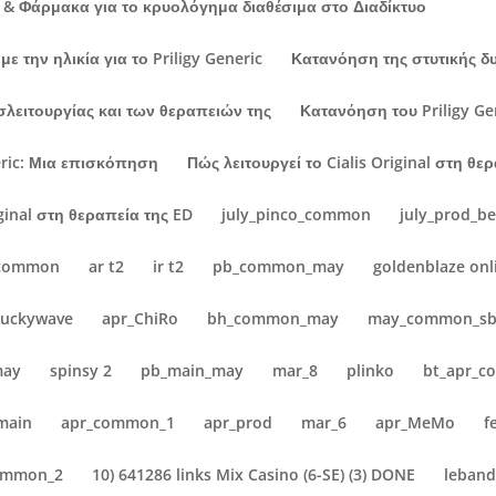
& Φάρμακα για το κρυολόγημα διαθέσιμα στο Διαδίκτυο
ε την ηλικία για το Priligy Generic
Κατανόηση της στυτικής δ
σλειτουργίας και των θεραπειών της
Κατανόηση του Priligy G
eric: Μια επισκόπηση
Πώς λειτουργεί το Cialis Original στη θε
iginal στη θεραπεία της ED
july_pinco_common
july_prod_bet
_common
ar t2
ir t2
pb_common_may
goldenblaze onl
luckywave
apr_ChiRo
bh_common_may
may_common_s
may
spinsy 2
pb_main_may
mar_8
plinko
bt_apr_
main
apr_common_1
apr_prod
mar_6
apr_MeMo
f
ommon_2
10) 641286 links Mix Casino (6-SE) (3) DONE
leband