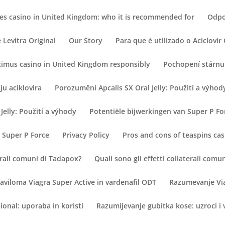
mes casino in United Kingdom: who it is recommended for
Odpo
Levitra Original
Our Story
Para que é utilizado o Aciclovi
ximus casino in United Kingdom responsibly
Pochopení stárnut
ju aciklovira
Porozumění Apcalis SX Oral Jelly: Použití a výhod
Jelly: Použití a výhody
Potentiële bijwerkingen van Super P Fo
 Super P Force
Privacy Policy
Pros and cons of teaspins cas
terali comuni di Tadapox?
Quali sono gli effetti collaterali com
aviloma Viagra Super Active in vardenafil ODT
Razumevanje Via
onal: uporaba in koristi
Razumijevanje gubitka kose: uzroci i 