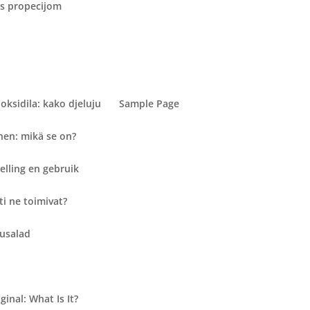
 s propecijom
oksidila: kako djeluju
Sample Page
en: mikä se on?
elling en gebruik
i ne toimivat?
tusalad
inal: What Is It?