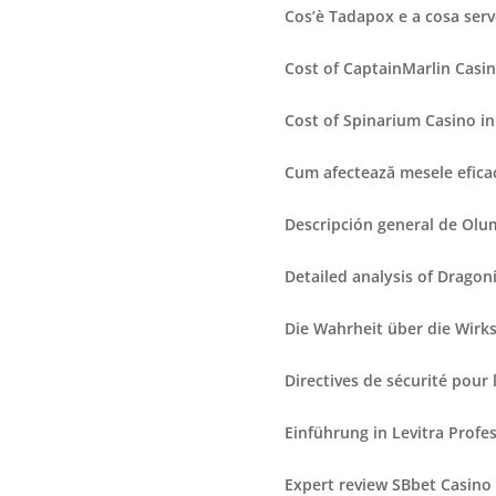
Cos’è Tadapox e a cosa serv
Cost of CaptainMarlin Casi
Cost of Spinarium Casino i
Cum afectează mesele eficac
Descripción general de Olum
Detailed analysis of Dragon
Die Wahrheit über die Wirks
Directives de sécurité pour 
Einführung in Levitra Profe
Expert review SBbet Casino 