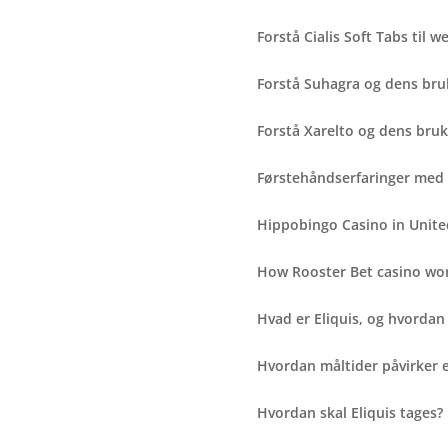
Forstå Cialis Soft Tabs til
Forstå Suhagra og dens bru
Forstå Xarelto og dens br
Førstehåndserfaringer med 
Hippobingo Casino in Unite
How Rooster Bet casino wor
Hvad er Eliquis, og hvordan 
Hvordan måltider påvirker eff
Hvordan skal Eliquis tages?