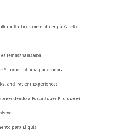
 alkoholforbruk mens du er på Xarelto
és felhasználásaiba
re Stromectol: una panoramica
ks, and Patient Experiences
preendendo a Força Super P: o que é?
anisme
nto para Eliquis