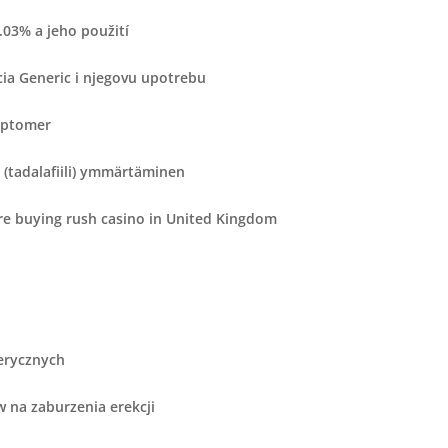
.03% a jeho použití
cia Generic i njegovu upotrebu
ymptomer
n (tadalafiili) ymmärtäminen
e buying rush casino in United Kingdom
erycznych
 na zaburzenia erekcji