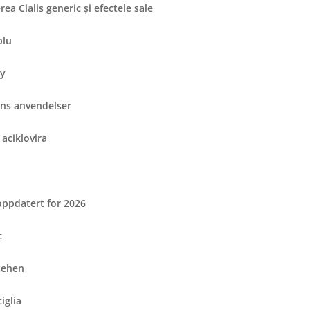
rea Cialis generic și efectele sale
blu
by
ens anvendelser
 aciklovira
oppdatert for 2026
c
tehen
iglia