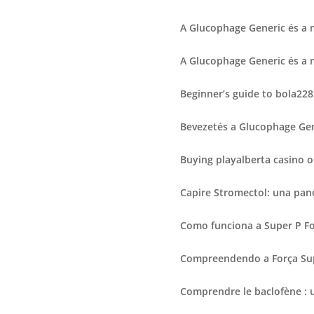
A Glucophage Generic és a 
A Glucophage Generic és a 
Beginner’s guide to bola228
Bevezetés a Glucophage Gen
Buying playalberta casino o
Capire Stromectol: una pa
Como funciona a Super P F
Compreendendo a Força Sup
Comprendre le baclofène : 