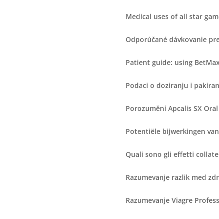
Medical uses of all star ga
Odporúčané dávkovanie pre 
Patient guide: using BetMa
Podaci o doziranju i pakiran
Porozumění Apcalis SX Oral 
Potentiële bijwerkingen van
Quali sono gli effetti colla
Razumevanje razlik med zdr
Razumevanje Viagre Professi