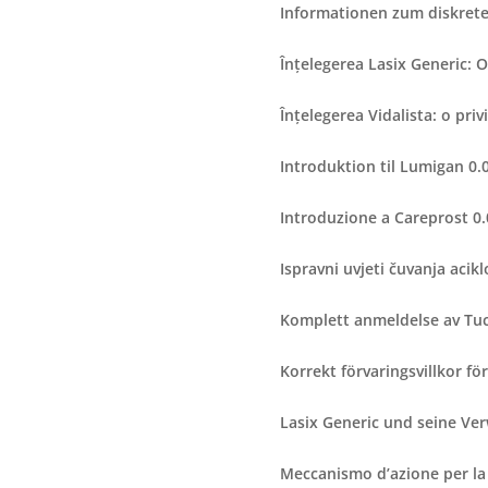
Informationen zum diskrete
Înțelegerea Lasix Generic: 
Înțelegerea Vidalista: o pri
Introduktion til Lumigan 0
Introduzione a Careprost 0
Ispravni uvjeti čuvanja acikl
Komplett anmeldelse av Tuc
Korrekt förvaringsvillkor f
Lasix Generic und seine V
Meccanismo d’azione per la c