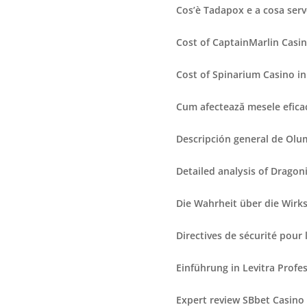
Cos’è Tadapox e a cosa serv
Cost of CaptainMarlin Casi
Cost of Spinarium Casino i
Cum afectează mesele eficac
Descripción general de Olum
Detailed analysis of Dragon
Die Wahrheit über die Wirks
Directives de sécurité pour 
Einführung in Levitra Profe
Expert review SBbet Casino 