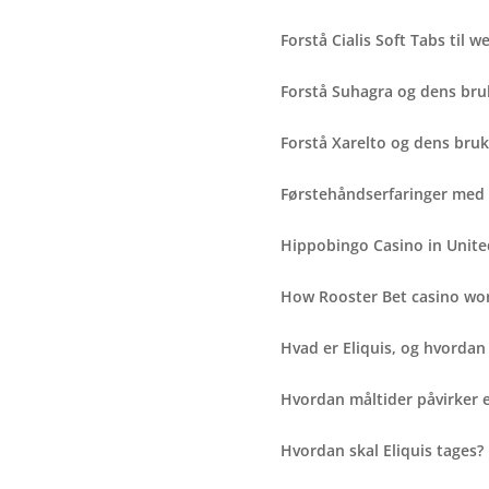
Forstå Cialis Soft Tabs til
Forstå Suhagra og dens bru
Forstå Xarelto og dens br
Førstehåndserfaringer med 
Hippobingo Casino in Unite
How Rooster Bet casino wor
Hvad er Eliquis, og hvordan 
Hvordan måltider påvirker eff
Hvordan skal Eliquis tages?