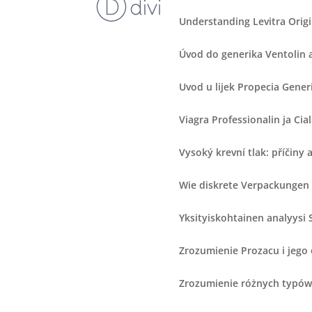
Understanding Levitra Origin
Úvod do generika Ventolin a
Uvod u lijek Propecia Gener
Viagra Professionalin ja Cia
Vysoký krevní tlak: příčiny 
Wie diskrete Verpackungen 
Yksityiskohtainen analyysi S
Zrozumienie Prozacu i jeg
Zrozumienie różnych typów 