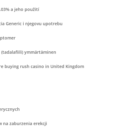
.03% a jeho použití
cia Generic i njegovu upotrebu
ymptomer
n (tadalafiili) ymmärtäminen
e buying rush casino in United Kingdom
erycznych
 na zaburzenia erekcji