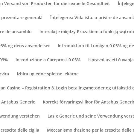
n Versand von Produkten für die sexuelle Gesundheit
Înțelege
O prezentare generală
Înțelegerea Vidalista: o privire de ansam
vire de ansamblu
Interakcje między Prozakiem a funkcją wątro
.03% og dens anvendelser
Introduktion til Lumigan 0.03% og d
.03%
Introduzione a Careprost 0.03%
Ispravni uvjeti čuvanja
ovira
Izbira ugledne spletne lekarne
an Casino – Registration & Login betalingsmetoder og uttakstid 
ör Antabus Generic
Korrekt förvaringsvillkor för Antabus Generi
erwendung verstehen
Lasix Generic und seine Verwendung vers
rescita delle ciglia
Meccanismo d’azione per la crescita delle c