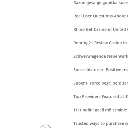
Razumijevanje gubitka kose:
Real User Questions About
Rhino Bet Casino in United
Roaring21 Review Casino in
Schwerwiegende Nebenwirku
Succeshistorier: Positive r
Super P Force begrijpen: sa
Top Providers Featured at 
Tretinoiini geeli mõistmine:
Trusted ways to purchase c