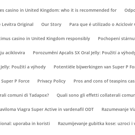
mes casino in United Kingdom: who it is recommended for
Odpo
Levitra Original
Our Story
Para que é utilizado o Aciclovi
ximus casino in United Kingdom responsibly
Pochopení stárnut
ju aciklovira
Porozumění Apcalis SX Oral Jelly: Použití a výhod
Jelly: Použití a výhody
Potentiële bijwerkingen van Super P Fo
 Super P Force
Privacy Policy
Pros and cons of teaspins cas
terali comuni di Tadapox?
Quali sono gli effetti collaterali com
aviloma Viagra Super Active in vardenafil ODT
Razumevanje Via
onal: uporaba in koristi
Razumijevanje gubitka kose: uzroci i 