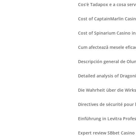
Cos’è Tadapox e a cosa serv
Cost of CaptainMarlin Casi
Cost of Spinarium Casino i
Cum afectează mesele eficac
Descripción general de Olum
Detailed analysis of Dragon
Die Wahrheit über die Wirks
Directives de sécurité pour 
Einführung in Levitra Profe
Expert review SBbet Casino 