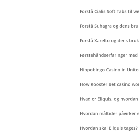
Forstå Cialis Soft Tabs til
Forstå Suhagra og dens bru
Forstå Xarelto og dens br
Førstehåndserfaringer med 
Hippobingo Casino in Unite
How Rooster Bet casino wor
Hvad er Eliquis, og hvordan 
Hvordan måltider påvirker eff
Hvordan skal Eliquis tages?