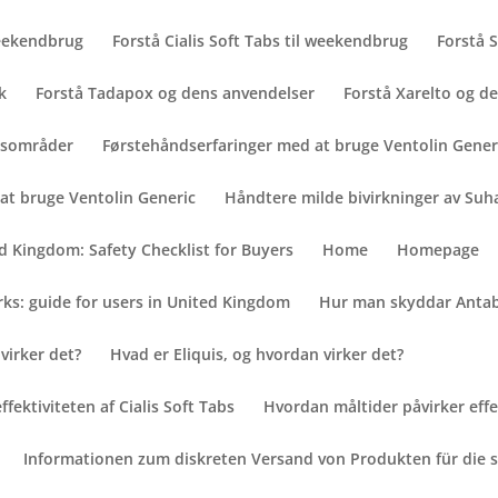
 weekendbrug
Forstå Cialis Soft Tabs til weekendbrug
Forstå 
k
Forstå Tadapox og dens anvendelser
Forstå Xarelto og 
uksområder
Førstehåndserfaringer med at bruge Ventolin Gener
at bruge Ventolin Generic
Håndtere milde bivirkninger av Suh
d Kingdom: Safety Checklist for Buyers
Home
Homepage
ks: guide for users in United Kingdom
Hur man skyddar Antab
virker det?
Hvad er Eliquis, og hvordan virker det?
ektiviteten af ​​Cialis Soft Tabs
Hvordan måltider påvirker effekt
Informationen zum diskreten Versand von Produkten für die 