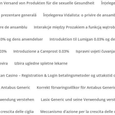
n Versand von Produkten für die sexuelle Gesundheit
Înțelege
O prezentare generală
Înțelegerea Vidalista: o privire de ansam
vire de ansamblu
Interakcje między Prozakiem a funkcją wątro
.03% og dens anvendelser
Introduktion til Lumigan 0.03% og d
.03%
Introduzione a Careprost 0.03%
Ispravni uvjeti čuvanja
ovira
Izbira ugledne spletne lekarne
an Casino – Registration & Login betalingsmetoder og uttakstid 
ör Antabus Generic
Korrekt förvaringsvillkor för Antabus Generi
erwendung verstehen
Lasix Generic und seine Verwendung vers
rescita delle ciglia
Meccanismo d’azione per la crescita delle c