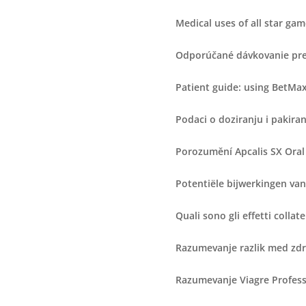
Medical uses of all star ga
Odporúčané dávkovanie pre 
Patient guide: using BetMa
Podaci o doziranju i pakiran
Porozumění Apcalis SX Oral 
Potentiële bijwerkingen van
Quali sono gli effetti colla
Razumevanje razlik med zdr
Razumevanje Viagre Professi