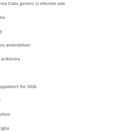
rea Cialis generic și efectele sale
blu
by
ens anvendelser
 aciklovira
oppdatert for 2026
c
tehen
iglia