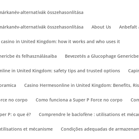
márkanév-alternatívák összehasonlítása
márkanév-alternatívák összehasonlítása
About Us
Anbefalt
 casino in United Kingdom: how it works and who uses it
ericbe és felhasználásaiba
Bevezetés a Glucophage Genericbe 
nline in United Kingdom: safety tips and trusted options
Capi
noramica
Casino Hermesonline in United Kingdom: Benefits, Ris
orce no corpo
Como funciona a Super P Force no corpo
Com
er P: o que é?
Comprendre le baclofène : utilisations et méc
utilisations et mécanisme
Condições adequadas de armazename