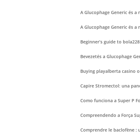
A Glucophage Generic és a 
A Glucophage Generic és a 
Beginner’s guide to bola228
Bevezetés a Glucophage Gen
Buying playalberta casino o
Capire Stromectol: una pa
Como funciona a Super P F
Compreendendo a Força Sup
Comprendre le baclofène : 