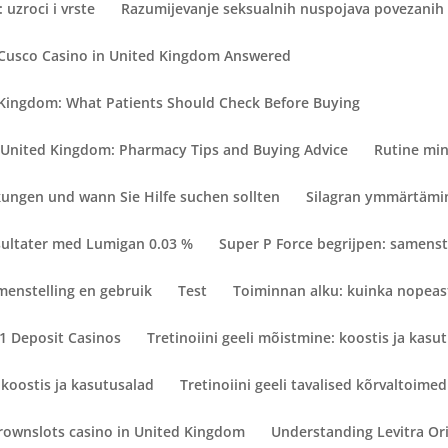
 uzroci i vrste
Razumijevanje seksualnih nuspojava povezanih
 Cusco Casino in United Kingdom Answered
 Kingdom: What Patients Should Check Before Buying
 United Kingdom: Pharmacy Tips and Buying Advice
Rutine min
ngen und wann Sie Hilfe suchen sollten
Silagran ymmärtämin
esultater med Lumigan 0.03 %
Super P Force begrijpen: samenst
menstelling en gebruik
Test
Toiminnan alku: kuinka nopeast
€1 Deposit Casinos
Tretinoiini geeli mõistmine: koostis ja kasu
 koostis ja kasutusalad
Tretinoiini geeli tavalised kõrvaltoimed
rownslots casino in United Kingdom
Understanding Levitra Orig