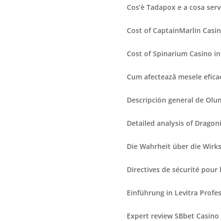
Cos’è Tadapox e a cosa serv
Cost of CaptainMarlin Casi
Cost of Spinarium Casino i
Cum afectează mesele eficac
Descripción general de Olum
Detailed analysis of Dragon
Die Wahrheit über die Wirks
Directives de sécurité pour 
Einführung in Levitra Profe
Expert review SBbet Casino 