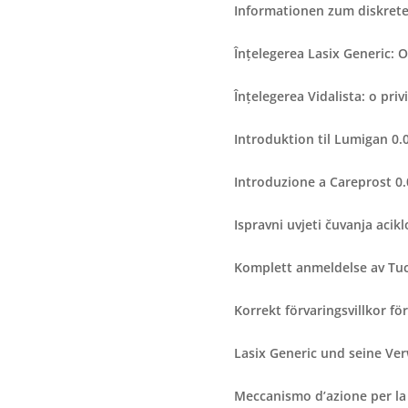
Informationen zum diskrete
Înțelegerea Lasix Generic: 
Înțelegerea Vidalista: o pri
Introduktion til Lumigan 0
Introduzione a Careprost 0
Ispravni uvjeti čuvanja acikl
Komplett anmeldelse av Tuc
Korrekt förvaringsvillkor f
Lasix Generic und seine V
Meccanismo d’azione per la c