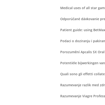
Medical uses of all star ga
Odporúčané dávkovanie pre 
Patient guide: using BetMa
Podaci o doziranju i pakiran
Porozumění Apcalis SX Oral 
Potentiële bijwerkingen van
Quali sono gli effetti colla
Razumevanje razlik med zdr
Razumevanje Viagre Professi