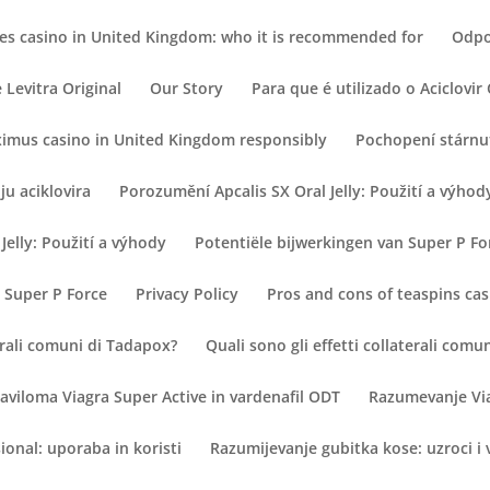
mes casino in United Kingdom: who it is recommended for
Odpo
Levitra Original
Our Story
Para que é utilizado o Aciclovi
ximus casino in United Kingdom responsibly
Pochopení stárnut
ju aciklovira
Porozumění Apcalis SX Oral Jelly: Použití a výhod
Jelly: Použití a výhody
Potentiële bijwerkingen van Super P Fo
 Super P Force
Privacy Policy
Pros and cons of teaspins cas
terali comuni di Tadapox?
Quali sono gli effetti collaterali com
aviloma Viagra Super Active in vardenafil ODT
Razumevanje Via
onal: uporaba in koristi
Razumijevanje gubitka kose: uzroci i 