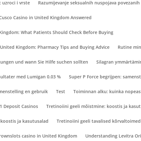
 uzroci i vrste
Razumijevanje seksualnih nuspojava povezanih
 Cusco Casino in United Kingdom Answered
 Kingdom: What Patients Should Check Before Buying
 United Kingdom: Pharmacy Tips and Buying Advice
Rutine min
ngen und wann Sie Hilfe suchen sollten
Silagran ymmärtämin
esultater med Lumigan 0.03 %
Super P Force begrijpen: samenst
menstelling en gebruik
Test
Toiminnan alku: kuinka nopeast
€1 Deposit Casinos
Tretinoiini geeli mõistmine: koostis ja kasu
 koostis ja kasutusalad
Tretinoiini geeli tavalised kõrvaltoimed
rownslots casino in United Kingdom
Understanding Levitra Orig