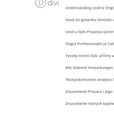
Understanding Levitra Origin
Úvod do generika Ventolin a
Uvod u lijek Propecia Gener
Viagra Professionalin ja Cia
Vysoký krevní tlak: příčiny 
Wie diskrete Verpackungen 
Yksityiskohtainen analyysi S
Zrozumienie Prozacu i jeg
Zrozumienie różnych typów 