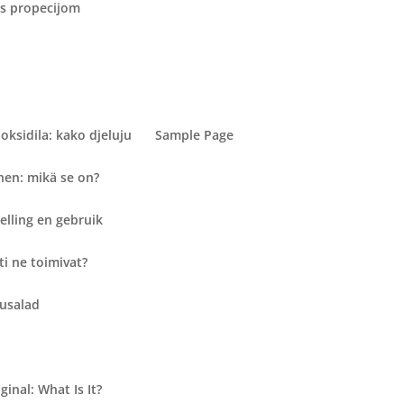
 s propecijom
oksidila: kako djeluju
Sample Page
en: mikä se on?
elling en gebruik
i ne toimivat?
tusalad
inal: What Is It?