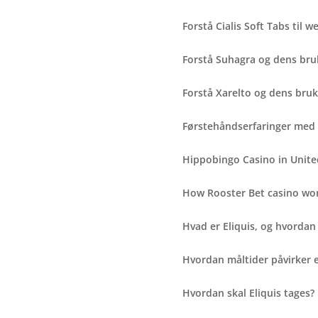
Forstå Cialis Soft Tabs til
Forstå Suhagra og dens bru
Forstå Xarelto og dens br
Førstehåndserfaringer med 
Hippobingo Casino in Unite
How Rooster Bet casino wor
Hvad er Eliquis, og hvordan 
Hvordan måltider påvirker eff
Hvordan skal Eliquis tages?