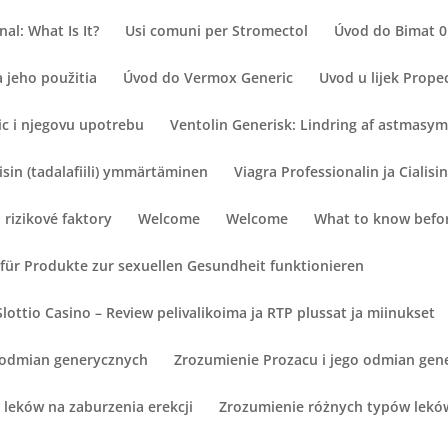
al: What Is It?
Usi comuni per Stromectol
Úvod do Bimat 0
 jeho použitia
Úvod do Vermox Generic
Uvod u lijek Prope
ic i njegovu upotrebu
Ventolin Generisk: Lindring af astmas
lisin (tadalafiili) ymmärtäminen
Viagra Professionalin ja Cialisi
a rizikové faktory
Welcome
Welcome
What to know befor
für Produkte zur sexuellen Gesundheit funktionieren
lottio Casino – Review pelivalikoima ja RTP plussat ja miinukset
o odmian generycznych
Zrozumienie Prozacu i jego odmian gen
leków na zaburzenia erekcji
Zrozumienie różnych typów leków