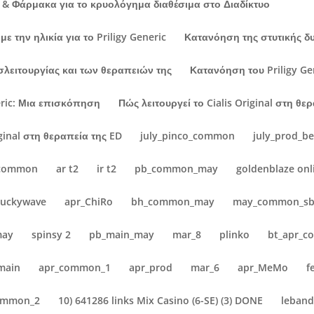
& Φάρμακα για το κρυολόγημα διαθέσιμα στο Διαδίκτυο
ε την ηλικία για το Priligy Generic
Κατανόηση της στυτικής δ
σλειτουργίας και των θεραπειών της
Κατανόηση του Priligy G
eric: Μια επισκόπηση
Πώς λειτουργεί το Cialis Original στη θε
iginal στη θεραπεία της ED
july_pinco_common
july_prod_bet
_common
ar t2
ir t2
pb_common_may
goldenblaze onl
luckywave
apr_ChiRo
bh_common_may
may_common_s
may
spinsy 2
pb_main_may
mar_8
plinko
bt_apr_
main
apr_common_1
apr_prod
mar_6
apr_MeMo
f
ommon_2
10) 641286 links Mix Casino (6-SE) (3) DONE
leband