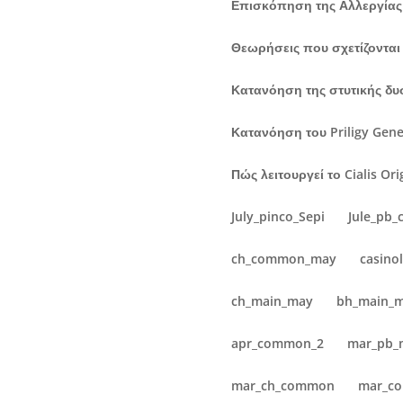
Επισκόπηση της Αλλεργίας 
Θεωρήσεις που σχετίζονται μ
Κατανόηση της στυτικής δυ
Κατανόηση του Priligy Gen
Πώς λειτουργεί το Cialis Or
July_pinco_Sepi
Jule_pb
ch_common_may
casino
ch_main_may
bh_main_
apr_common_2
mar_pb_
mar_ch_common
mar_c