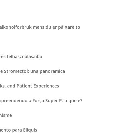
 alkoholforbruk mens du er på Xarelto
és felhasználásaiba
re Stromectol: una panoramica
ks, and Patient Experiences
preendendo a Força Super P: o que é?
anisme
nto para Eliquis