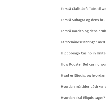
Forstå Cialis Soft Tabs til
Forstå Suhagra og dens bru
Forstå Xarelto og dens br
Førstehåndserfaringer med 
Hippobingo Casino in Unite
How Rooster Bet casino wor
Hvad er Eliquis, og hvordan 
Hvordan måltider påvirker eff
Hvordan skal Eliquis tages?