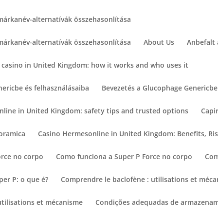
márkanév-alternatívák összehasonlítása
márkanév-alternatívák összehasonlítása
About Us
Anbefalt
 casino in United Kingdom: how it works and who uses it
ericbe és felhasználásaiba
Bevezetés a Glucophage Genericbe 
nline in United Kingdom: safety tips and trusted options
Capi
noramica
Casino Hermesonline in United Kingdom: Benefits, Ris
orce no corpo
Como funciona a Super P Force no corpo
Com
er P: o que é?
Comprendre le baclofène : utilisations et méc
utilisations et mécanisme
Condições adequadas de armazename