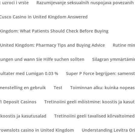
 uzroci i vrste
Razumijevanje seksualnih nuspojava povezanih
 Cusco Casino in United Kingdom Answered
 Kingdom: What Patients Should Check Before Buying
 United Kingdom: Pharmacy Tips and Buying Advice
Rutine min
ngen und wann Sie Hilfe suchen sollten
Silagran ymmärtämin
esultater med Lumigan 0.03 %
Super P Force begrijpen: samenst
menstelling en gebruik
Test
Toiminnan alku: kuinka nopeast
€1 Deposit Casinos
Tretinoiini geeli mõistmine: koostis ja kasu
 koostis ja kasutusalad
Tretinoiini geeli tavalised kõrvaltoimed
rownslots casino in United Kingdom
Understanding Levitra Orig