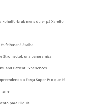
 alkoholforbruk mens du er på Xarelto
és felhasználásaiba
re Stromectol: una panoramica
ks, and Patient Experiences
preendendo a Força Super P: o que é?
anisme
nto para Eliquis