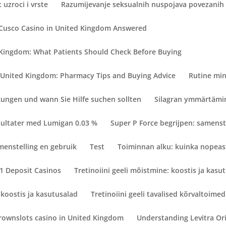
 uzroci i vrste
Razumijevanje seksualnih nuspojava povezanih
 Cusco Casino in United Kingdom Answered
 Kingdom: What Patients Should Check Before Buying
 United Kingdom: Pharmacy Tips and Buying Advice
Rutine min
ngen und wann Sie Hilfe suchen sollten
Silagran ymmärtämin
esultater med Lumigan 0.03 %
Super P Force begrijpen: samenst
menstelling en gebruik
Test
Toiminnan alku: kuinka nopeast
€1 Deposit Casinos
Tretinoiini geeli mõistmine: koostis ja kasu
 koostis ja kasutusalad
Tretinoiini geeli tavalised kõrvaltoimed
rownslots casino in United Kingdom
Understanding Levitra Orig