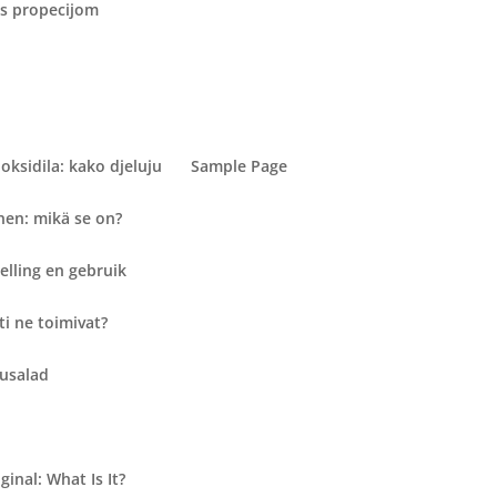
 s propecijom
oksidila: kako djeluju
Sample Page
en: mikä se on?
elling en gebruik
i ne toimivat?
tusalad
inal: What Is It?