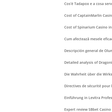
Cos’è Tadapox e a cosa serv
Cost of CaptainMarlin Casi
Cost of Spinarium Casino i
Cum afectează mesele eficac
Descripción general de Olum
Detailed analysis of Dragon
Die Wahrheit über die Wirks
Directives de sécurité pour 
Einführung in Levitra Profe
Expert review SBbet Casino 