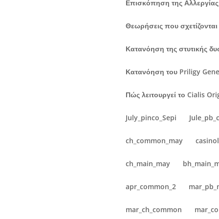
Επισκόπηση της Αλλεργίας 
Θεωρήσεις που σχετίζονται μ
Κατανόηση της στυτικής δυ
Κατανόηση του Priligy Gen
Πώς λειτουργεί το Cialis Or
July_pinco_Sepi
Jule_pb
ch_common_may
casino
ch_main_may
bh_main_
apr_common_2
mar_pb_
mar_ch_common
mar_c