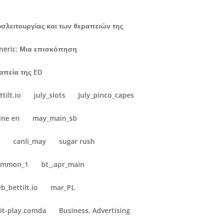
υσλειτουργίας και των θεραπειών της
eneric: Μια επισκόπηση
ραπεία της ED
tilt.io
july_slots
July_pinco_capes
ine en
may_main_sb
b
canli_may
sugar rush
common_1
bt_,apr_main
eb_bettilt.io
mar_PL
it-play.comda
Business, Advertising