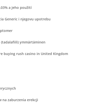
.03% a jeho použití
cia Generic i njegovu upotrebu
ymptomer
n (tadalafiili) ymmärtäminen
e buying rush casino in United Kingdom
erycznych
 na zaburzenia erekcji