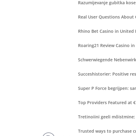
Razumijevanje gubitka kose:
Real User Questions About
Rhino Bet Casino in United
Roaring21 Review Casino in
Schwerwiegende Nebenwirku
Succeshistorier: Positive r
Super P Force begrijpen: sa
Top Providers Featured at 
Tretinoiini geeli mõistmine:
Trusted ways to purchase c