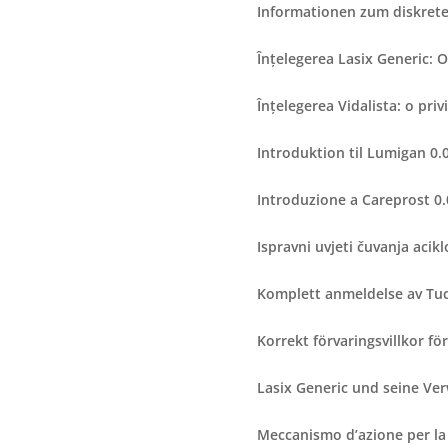
Informationen zum diskrete
Înțelegerea Lasix Generic: 
Înțelegerea Vidalista: o pri
Introduktion til Lumigan 0
Introduzione a Careprost 0
Ispravni uvjeti čuvanja acikl
Komplett anmeldelse av Tuc
Korrekt förvaringsvillkor f
Lasix Generic und seine V
Meccanismo d’azione per la c