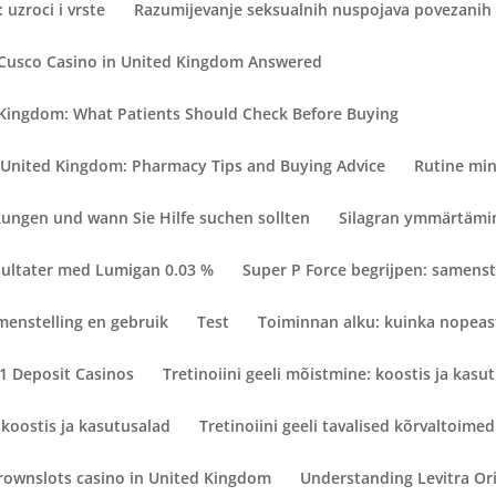
 uzroci i vrste
Razumijevanje seksualnih nuspojava povezanih
 Cusco Casino in United Kingdom Answered
 Kingdom: What Patients Should Check Before Buying
 United Kingdom: Pharmacy Tips and Buying Advice
Rutine min
ngen und wann Sie Hilfe suchen sollten
Silagran ymmärtämin
esultater med Lumigan 0.03 %
Super P Force begrijpen: samenst
menstelling en gebruik
Test
Toiminnan alku: kuinka nopeast
€1 Deposit Casinos
Tretinoiini geeli mõistmine: koostis ja kasu
 koostis ja kasutusalad
Tretinoiini geeli tavalised kõrvaltoimed
rownslots casino in United Kingdom
Understanding Levitra Orig