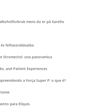
 alkoholforbruk mens du er på Xarelto
és felhasználásaiba
re Stromectol: una panoramica
ks, and Patient Experiences
preendendo a Força Super P: o que é?
anisme
nto para Eliquis