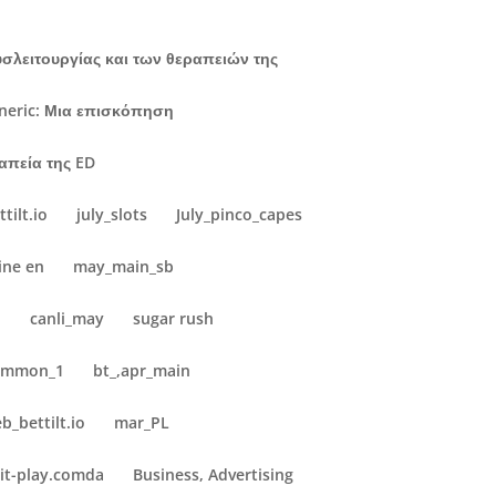
υσλειτουργίας και των θεραπειών της
eneric: Μια επισκόπηση
ραπεία της ED
tilt.io
july_slots
July_pinco_capes
ine en
may_main_sb
b
canli_may
sugar rush
common_1
bt_,apr_main
eb_bettilt.io
mar_PL
it-play.comda
Business, Advertising