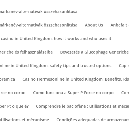
márkanév-alternatívák összehasonlítása
márkanév-alternatívák összehasonlítása
About Us
Anbefalt
 casino in United Kingdom: how it works and who uses it
ericbe és felhasználásaiba
Bevezetés a Glucophage Genericbe 
nline in United Kingdom: safety tips and trusted options
Capi
noramica
Casino Hermesonline in United Kingdom: Benefits, Ris
orce no corpo
Como funciona a Super P Force no corpo
Com
er P: o que é?
Comprendre le baclofène : utilisations et méc
utilisations et mécanisme
Condições adequadas de armazename