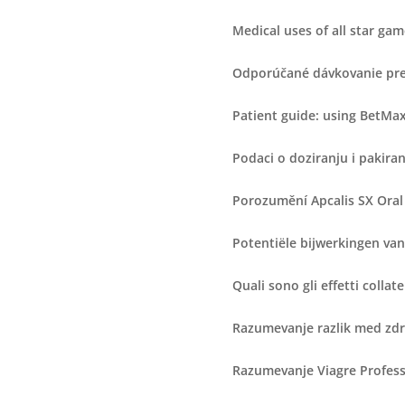
Medical uses of all star ga
Odporúčané dávkovanie pre 
Patient guide: using BetMa
Podaci o doziranju i pakiran
Porozumění Apcalis SX Oral 
Potentiële bijwerkingen van
Quali sono gli effetti colla
Razumevanje razlik med zdr
Razumevanje Viagre Professi