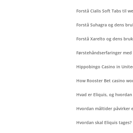
Forstå Cialis Soft Tabs til
Forstå Suhagra og dens bru
Forstå Xarelto og dens br
Førstehåndserfaringer med 
Hippobingo Casino in Unite
How Rooster Bet casino wor
Hvad er Eliquis, og hvordan 
Hvordan måltider påvirker eff
Hvordan skal Eliquis tages?