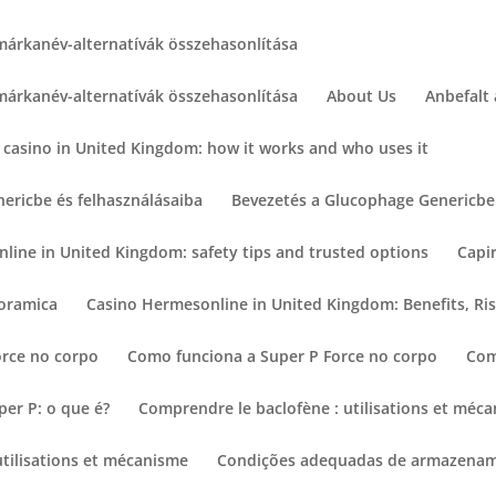
márkanév-alternatívák összehasonlítása
márkanév-alternatívák összehasonlítása
About Us
Anbefalt
 casino in United Kingdom: how it works and who uses it
ericbe és felhasználásaiba
Bevezetés a Glucophage Genericbe 
nline in United Kingdom: safety tips and trusted options
Capi
noramica
Casino Hermesonline in United Kingdom: Benefits, Ris
orce no corpo
Como funciona a Super P Force no corpo
Com
er P: o que é?
Comprendre le baclofène : utilisations et méc
utilisations et mécanisme
Condições adequadas de armazename