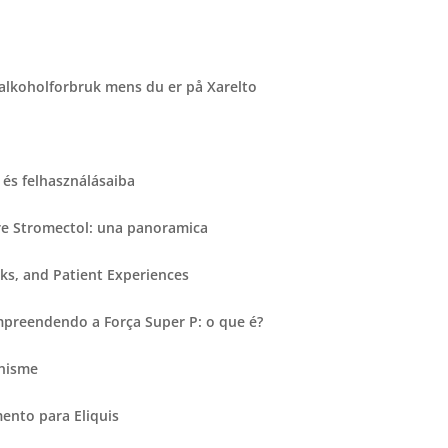
 alkoholforbruk mens du er på Xarelto
és felhasználásaiba
re Stromectol: una panoramica
ks, and Patient Experiences
preendendo a Força Super P: o que é?
anisme
nto para Eliquis