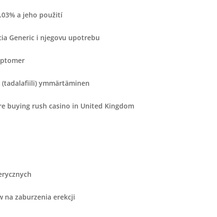
.03% a jeho použití
cia Generic i njegovu upotrebu
ymptomer
n (tadalafiili) ymmärtäminen
e buying rush casino in United Kingdom
erycznych
 na zaburzenia erekcji