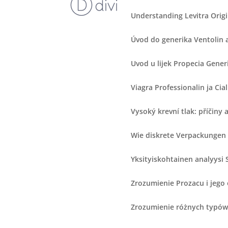
Understanding Levitra Origin
Úvod do generika Ventolin a
Uvod u lijek Propecia Gener
Viagra Professionalin ja Cia
Vysoký krevní tlak: příčiny 
Wie diskrete Verpackungen 
Yksityiskohtainen analyysi S
Zrozumienie Prozacu i jeg
Zrozumienie różnych typów 