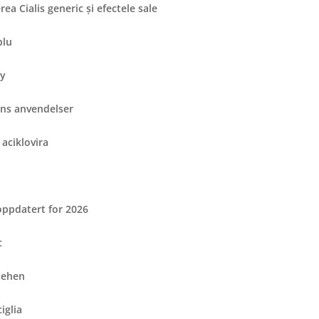
rea Cialis generic și efectele sale
blu
by
ens anvendelser
 aciklovira
oppdatert for 2026
c
tehen
iglia