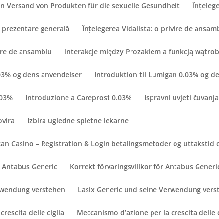
n Versand von Produkten für die sexuelle Gesundheit
Înțelege
O prezentare generală
Înțelegerea Vidalista: o privire de ansam
vire de ansamblu
Interakcje między Prozakiem a funkcją wątro
.03% og dens anvendelser
Introduktion til Lumigan 0.03% og d
.03%
Introduzione a Careprost 0.03%
Ispravni uvjeti čuvanja
ovira
Izbira ugledne spletne lekarne
an Casino – Registration & Login betalingsmetoder og uttakstid 
ör Antabus Generic
Korrekt förvaringsvillkor för Antabus Generi
erwendung verstehen
Lasix Generic und seine Verwendung vers
rescita delle ciglia
Meccanismo d’azione per la crescita delle c