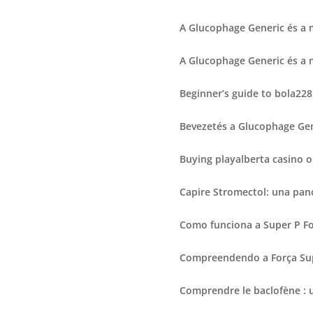
A Glucophage Generic és a 
A Glucophage Generic és a 
Beginner’s guide to bola228
Bevezetés a Glucophage Gen
Buying playalberta casino o
Capire Stromectol: una pa
Como funciona a Super P F
Compreendendo a Força Sup
Comprendre le baclofène : 