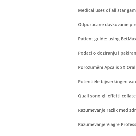
Medical uses of all star ga
Odporúčané dávkovanie pre 
Patient guide: using BetMa
Podaci o doziranju i pakiran
Porozumění Apcalis SX Oral 
Potentiële bijwerkingen van
Quali sono gli effetti colla
Razumevanje razlik med zdr
Razumevanje Viagre Professi