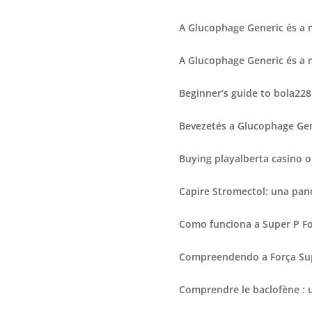
A Glucophage Generic és a 
A Glucophage Generic és a 
Beginner’s guide to bola228
Bevezetés a Glucophage Gen
Buying playalberta casino o
Capire Stromectol: una pa
Como funciona a Super P F
Compreendendo a Força Sup
Comprendre le baclofène : 