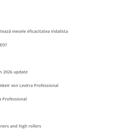
tează mesele eficacitatea Vidalista
 ED?
in 2026 update
keit von Levitra Professional
a Professional
ners and high rollers