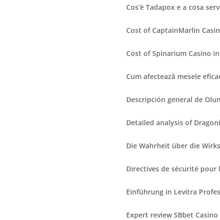
Cos’è Tadapox e a cosa serv
Cost of CaptainMarlin Casi
Cost of Spinarium Casino i
Cum afectează mesele eficac
Descripción general de Olum
Detailed analysis of Dragon
Die Wahrheit über die Wirks
Directives de sécurité pour 
Einführung in Levitra Profe
Expert review SBbet Casino 