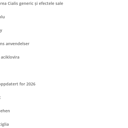
rea Cialis generic și efectele sale
blu
by
ens anvendelser
 aciklovira
oppdatert for 2026
c
tehen
iglia