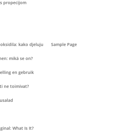
 s propecijom
oksidila: kako djeluju
Sample Page
en: mikä se on?
elling en gebruik
i ne toimivat?
tusalad
inal: What Is It?