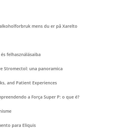
 alkoholforbruk mens du er på Xarelto
és felhasználásaiba
re Stromectol: una panoramica
ks, and Patient Experiences
preendendo a Força Super P: o que é?
anisme
nto para Eliquis