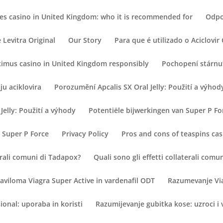
mes casino in United Kingdom: who it is recommended for
Odpo
Levitra Original
Our Story
Para que é utilizado o Aciclovi
ximus casino in United Kingdom responsibly
Pochopení stárnut
ju aciklovira
Porozumění Apcalis SX Oral Jelly: Použití a výhod
Jelly: Použití a výhody
Potentiële bijwerkingen van Super P Fo
 Super P Force
Privacy Policy
Pros and cons of teaspins cas
terali comuni di Tadapox?
Quali sono gli effetti collaterali com
aviloma Viagra Super Active in vardenafil ODT
Razumevanje Via
onal: uporaba in koristi
Razumijevanje gubitka kose: uzroci i 