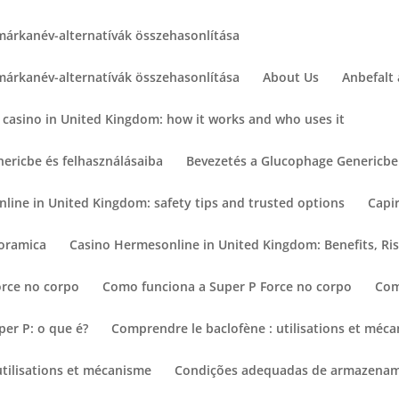
márkanév-alternatívák összehasonlítása
márkanév-alternatívák összehasonlítása
About Us
Anbefalt
 casino in United Kingdom: how it works and who uses it
ericbe és felhasználásaiba
Bevezetés a Glucophage Genericbe 
nline in United Kingdom: safety tips and trusted options
Capi
noramica
Casino Hermesonline in United Kingdom: Benefits, Ris
orce no corpo
Como funciona a Super P Force no corpo
Com
er P: o que é?
Comprendre le baclofène : utilisations et méc
utilisations et mécanisme
Condições adequadas de armazename