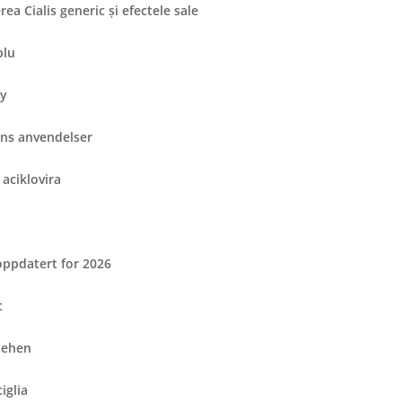
rea Cialis generic și efectele sale
blu
by
ens anvendelser
 aciklovira
oppdatert for 2026
c
tehen
iglia