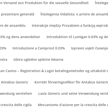
n Versand von Produkten für die sexuelle Gesundheit
Înțelege
O prezentare generală
Înțelegerea Vidalista: o privire de ansam
vire de ansamblu
Interakcje między Prozakiem a funkcją wątro
.03% og dens anvendelser
Introduktion til Lumigan 0.03% og d
.03%
Introduzione a Careprost 0.03%
Ispravni uvjeti čuvanja
ovira
Izbira ugledne spletne lekarne
an Casino – Registration & Login betalingsmetoder og uttakstid 
ör Antabus Generic
Korrekt förvaringsvillkor för Antabus Generi
erwendung verstehen
Lasix Generic und seine Verwendung vers
rescita delle ciglia
Meccanismo d’azione per la crescita delle c