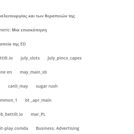
υσλειτουργίας και των θεραπειών της
eneric: Μια επισκόπηση
ραπεία της ED
tilt.io
july_slots
July_pinco_capes
ine en
may_main_sb
b
canli_may
sugar rush
common_1
bt_,apr_main
eb_bettilt.io
mar_PL
it-play.comda
Business, Advertising