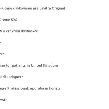
rúčané dávkovanie pre Levitra Original
r Creme 5%?
í a erektilní dysfunkce
y
rce
ino for patients in United Kingdom
uni di Tadapox?
gre Professional: uporaba in koristi
vrste