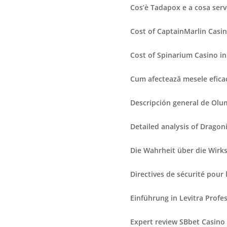
Cos’è Tadapox e a cosa serv
Cost of CaptainMarlin Casi
Cost of Spinarium Casino i
Cum afectează mesele eficac
Descripción general de Olum
Detailed analysis of Dragon
Die Wahrheit über die Wirks
Directives de sécurité pour 
Einführung in Levitra Profe
Expert review SBbet Casino 