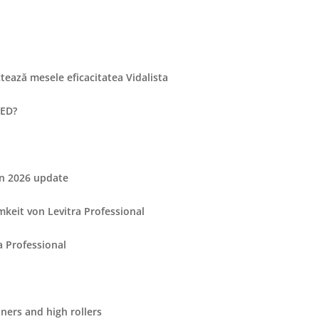
tează mesele eficacitatea Vidalista
 ED?
in 2026 update
keit von Levitra Professional
a Professional
ners and high rollers