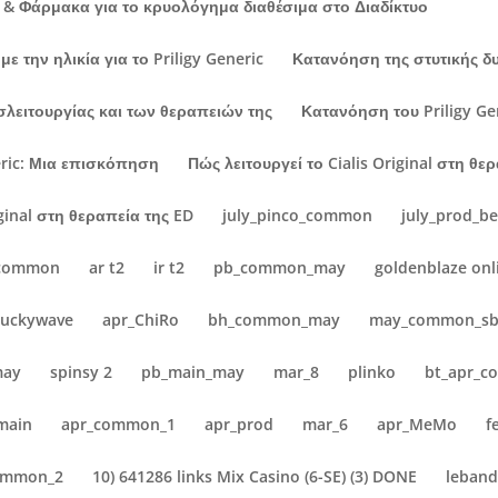
& Φάρμακα για το κρυολόγημα διαθέσιμα στο Διαδίκτυο
ε την ηλικία για το Priligy Generic
Κατανόηση της στυτικής δ
σλειτουργίας και των θεραπειών της
Κατανόηση του Priligy G
eric: Μια επισκόπηση
Πώς λειτουργεί το Cialis Original στη θε
iginal στη θεραπεία της ED
july_pinco_common
july_prod_bet
_common
ar t2
ir t2
pb_common_may
goldenblaze onl
luckywave
apr_ChiRo
bh_common_may
may_common_s
may
spinsy 2
pb_main_may
mar_8
plinko
bt_apr_
main
apr_common_1
apr_prod
mar_6
apr_MeMo
f
ommon_2
10) 641286 links Mix Casino (6-SE) (3) DONE
leband