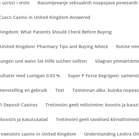
 uzroci i vrste
Razumijevanje seksualnih nuspojava povezanih
 Cusco Casino in United Kingdom Answered
 Kingdom: What Patients Should Check Before Buying
 United Kingdom: Pharmacy Tips and Buying Advice
Rutine min
ngen und wann Sie Hilfe suchen sollten
Silagran ymmärtämin
esultater med Lumigan 0.03 %
Super P Force begrijpen: samenst
menstelling en gebruik
Test
Toiminnan alku: kuinka nopeast
€1 Deposit Casinos
Tretinoiini geeli mõistmine: koostis ja kasu
 koostis ja kasutusalad
Tretinoiini geeli tavalised kõrvaltoimed
rownslots casino in United Kingdom
Understanding Levitra Orig