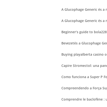
A Glucophage Generic és a 
A Glucophage Generic és a 
Beginner’s guide to bola228
Bevezetés a Glucophage Gen
Buying playalberta casino o
Capire Stromectol: una pa
Como funciona a Super P F
Compreendendo a Força Sup
Comprendre le baclofène : 