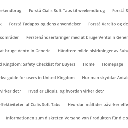
 weekendbrug
Forstå Cialis Soft Tabs til weekendbrug
Forstå 
k
Forstå Tadapox og dens anvendelser
Forstå Xarelto og 
uksområder
Førstehåndserfaringer med at bruge Ventolin Gener
at bruge Ventolin Generic
Håndtere milde bivirkninger av Suh
d Kingdom: Safety Checklist for Buyers
Home
Homepage
ks: guide for users in United Kingdom
Hur man skyddar Antab
virker det?
Hvad er Eliquis, og hvordan virker det?
ektiviteten af ​​Cialis Soft Tabs
Hvordan måltider påvirker effekt
Informationen zum diskreten Versand von Produkten für die 