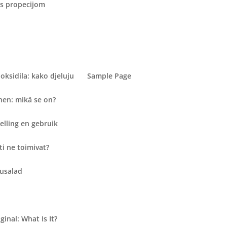
 s propecijom
oksidila: kako djeluju
Sample Page
en: mikä se on?
elling en gebruik
i ne toimivat?
tusalad
inal: What Is It?