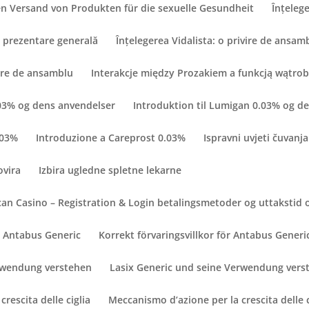
n Versand von Produkten für die sexuelle Gesundheit
Înțelege
O prezentare generală
Înțelegerea Vidalista: o privire de ansam
vire de ansamblu
Interakcje między Prozakiem a funkcją wątro
.03% og dens anvendelser
Introduktion til Lumigan 0.03% og d
.03%
Introduzione a Careprost 0.03%
Ispravni uvjeti čuvanja
ovira
Izbira ugledne spletne lekarne
an Casino – Registration & Login betalingsmetoder og uttakstid 
ör Antabus Generic
Korrekt förvaringsvillkor för Antabus Generi
erwendung verstehen
Lasix Generic und seine Verwendung vers
rescita delle ciglia
Meccanismo d’azione per la crescita delle c