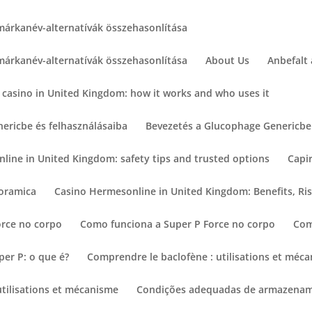
márkanév-alternatívák összehasonlítása
márkanév-alternatívák összehasonlítása
About Us
Anbefalt
 casino in United Kingdom: how it works and who uses it
ericbe és felhasználásaiba
Bevezetés a Glucophage Genericbe 
nline in United Kingdom: safety tips and trusted options
Capi
noramica
Casino Hermesonline in United Kingdom: Benefits, Ris
orce no corpo
Como funciona a Super P Force no corpo
Com
er P: o que é?
Comprendre le baclofène : utilisations et méc
utilisations et mécanisme
Condições adequadas de armazename