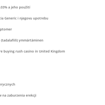
.03% a jeho použití
cia Generic i njegovu upotrebu
ymptomer
n (tadalafiili) ymmärtäminen
e buying rush casino in United Kingdom
erycznych
 na zaburzenia erekcji