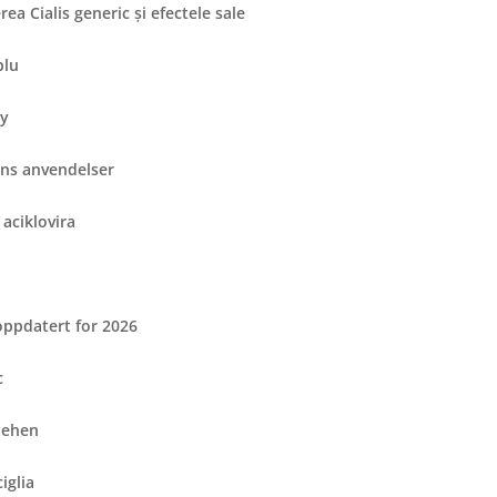
rea Cialis generic și efectele sale
blu
by
ens anvendelser
 aciklovira
oppdatert for 2026
c
tehen
iglia