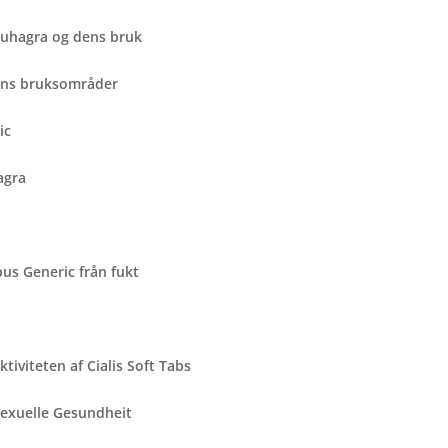
Suhagra og dens bruk
dens bruksområder
ic
agra
us Generic från fukt
iviteten af ​​Cialis Soft Tabs
sexuelle Gesundheit