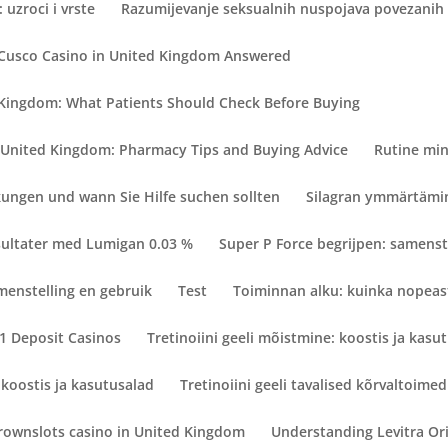
 uzroci i vrste
Razumijevanje seksualnih nuspojava povezanih
 Cusco Casino in United Kingdom Answered
 Kingdom: What Patients Should Check Before Buying
 United Kingdom: Pharmacy Tips and Buying Advice
Rutine min
ngen und wann Sie Hilfe suchen sollten
Silagran ymmärtämin
esultater med Lumigan 0.03 %
Super P Force begrijpen: samenst
menstelling en gebruik
Test
Toiminnan alku: kuinka nopeast
€1 Deposit Casinos
Tretinoiini geeli mõistmine: koostis ja kasu
 koostis ja kasutusalad
Tretinoiini geeli tavalised kõrvaltoimed
rownslots casino in United Kingdom
Understanding Levitra Orig