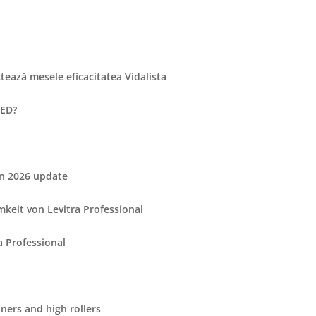
tează mesele eficacitatea Vidalista
 ED?
in 2026 update
keit von Levitra Professional
a Professional
ners and high rollers