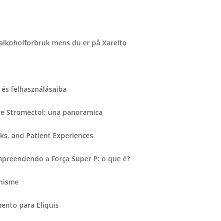
 alkoholforbruk mens du er på Xarelto
és felhasználásaiba
re Stromectol: una panoramica
ks, and Patient Experiences
preendendo a Força Super P: o que é?
anisme
nto para Eliquis