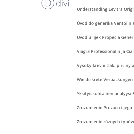
Understanding Levitra Origin
Úvod do generika Ventolin a
Uvod u lijek Propecia Gener
Viagra Professionalin ja Cia
Vysoký krevní tlak: příčiny 
Wie diskrete Verpackungen 
Yksityiskohtainen analyysi S
Zrozumienie Prozacu i jeg
Zrozumienie różnych typów 