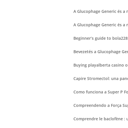
A Glucophage Generic és a 
A Glucophage Generic és a 
Beginner’s guide to bola228
Bevezetés a Glucophage Gen
Buying playalberta casino o
Capire Stromectol: una pa
Como funciona a Super P F
Compreendendo a Força Sup
Comprendre le baclofène : 