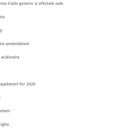
rea Cialis generic și efectele sale
blu
by
ens anvendelser
 aciklovira
oppdatert for 2026
c
tehen
iglia