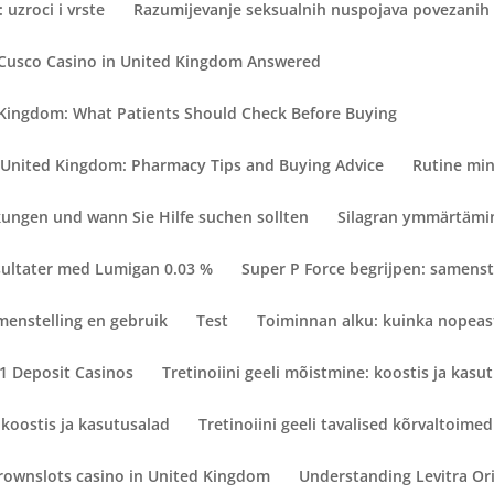
 uzroci i vrste
Razumijevanje seksualnih nuspojava povezanih
 Cusco Casino in United Kingdom Answered
 Kingdom: What Patients Should Check Before Buying
 United Kingdom: Pharmacy Tips and Buying Advice
Rutine min
ngen und wann Sie Hilfe suchen sollten
Silagran ymmärtämin
esultater med Lumigan 0.03 %
Super P Force begrijpen: samenst
menstelling en gebruik
Test
Toiminnan alku: kuinka nopeast
€1 Deposit Casinos
Tretinoiini geeli mõistmine: koostis ja kasu
 koostis ja kasutusalad
Tretinoiini geeli tavalised kõrvaltoimed
rownslots casino in United Kingdom
Understanding Levitra Orig