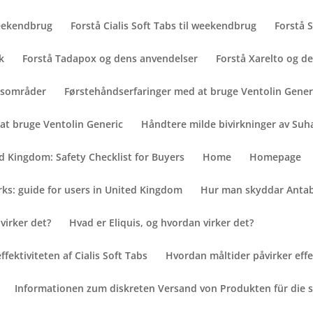
 weekendbrug
Forstå Cialis Soft Tabs til weekendbrug
Forstå 
k
Forstå Tadapox og dens anvendelser
Forstå Xarelto og 
uksområder
Førstehåndserfaringer med at bruge Ventolin Gener
at bruge Ventolin Generic
Håndtere milde bivirkninger av Suh
d Kingdom: Safety Checklist for Buyers
Home
Homepage
ks: guide for users in United Kingdom
Hur man skyddar Antab
virker det?
Hvad er Eliquis, og hvordan virker det?
ektiviteten af ​​Cialis Soft Tabs
Hvordan måltider påvirker effekt
Informationen zum diskreten Versand von Produkten für die 