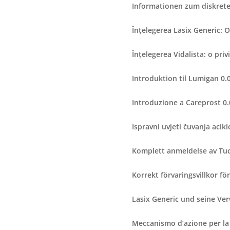
Informationen zum diskrete
Înțelegerea Lasix Generic: 
Înțelegerea Vidalista: o pri
Introduktion til Lumigan 0
Introduzione a Careprost 0
Ispravni uvjeti čuvanja acikl
Komplett anmeldelse av Tuc
Korrekt förvaringsvillkor f
Lasix Generic und seine V
Meccanismo d’azione per la c