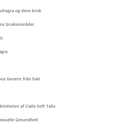
Suhagra og dens bruk
dens bruksområder
ic
agra
us Generic från fukt
iviteten af ​​Cialis Soft Tabs
sexuelle Gesundheit