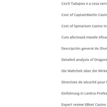
Cos’è Tadapox e a cosa serv
Cost of CaptainMarlin Casi
Cost of Spinarium Casino i
Cum afectează mesele eficac
Descripción general de Olum
Detailed analysis of Dragon
Die Wahrheit über die Wirks
Directives de sécurité pour 
Einführung in Levitra Profe
Expert review SBbet Casino 