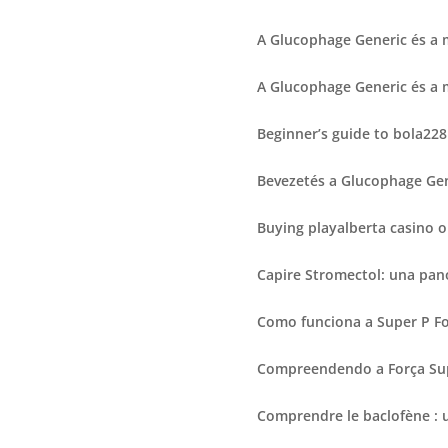
A Glucophage Generic és a 
A Glucophage Generic és a 
Beginner’s guide to bola228
Bevezetés a Glucophage Gen
Buying playalberta casino o
Capire Stromectol: una pa
Como funciona a Super P F
Compreendendo a Força Sup
Comprendre le baclofène : 