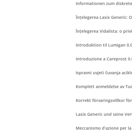
Informationen zum diskrete
Înțelegerea Lasix Generic: 
Înțelegerea Vidalista: o pri
Introduktion til Lumigan 0
Introduzione a Careprost 0
Ispravni uvjeti čuvanja acikl
Komplett anmeldelse av Tuc
Korrekt förvaringsvillkor f
Lasix Generic und seine V
Meccanismo d’azione per la c