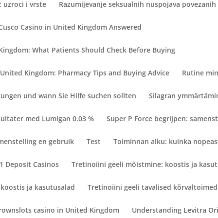
 uzroci i vrste
Razumijevanje seksualnih nuspojava povezanih
 Cusco Casino in United Kingdom Answered
 Kingdom: What Patients Should Check Before Buying
 United Kingdom: Pharmacy Tips and Buying Advice
Rutine min
ngen und wann Sie Hilfe suchen sollten
Silagran ymmärtämin
esultater med Lumigan 0.03 %
Super P Force begrijpen: samenst
menstelling en gebruik
Test
Toiminnan alku: kuinka nopeast
€1 Deposit Casinos
Tretinoiini geeli mõistmine: koostis ja kasu
 koostis ja kasutusalad
Tretinoiini geeli tavalised kõrvaltoimed
rownslots casino in United Kingdom
Understanding Levitra Orig