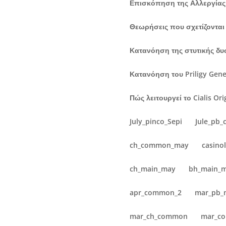
Επισκόπηση της Αλλεργίας 
Θεωρήσεις που σχετίζονται μ
Κατανόηση της στυτικής δυ
Κατανόηση του Priligy Gen
Πώς λειτουργεί το Cialis Or
July_pinco_Sepi
Jule_pb
ch_common_may
casino
ch_main_may
bh_main_
apr_common_2
mar_pb_
mar_ch_common
mar_c