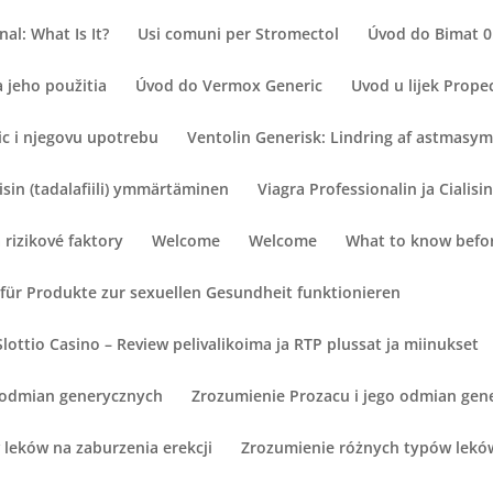
al: What Is It?
Usi comuni per Stromectol
Úvod do Bimat 0
 jeho použitia
Úvod do Vermox Generic
Uvod u lijek Prope
ic i njegovu upotrebu
Ventolin Generisk: Lindring af astmas
lisin (tadalafiili) ymmärtäminen
Viagra Professionalin ja Cialisi
a rizikové faktory
Welcome
Welcome
What to know befor
für Produkte zur sexuellen Gesundheit funktionieren
lottio Casino – Review pelivalikoima ja RTP plussat ja miinukset
o odmian generycznych
Zrozumienie Prozacu i jego odmian gen
leków na zaburzenia erekcji
Zrozumienie różnych typów leków