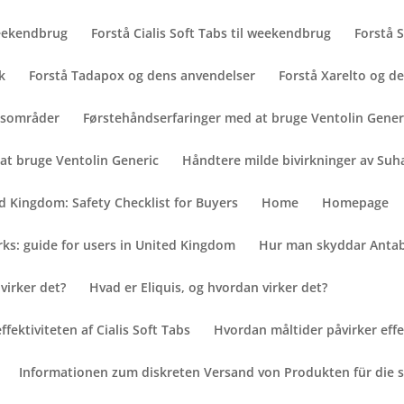
 weekendbrug
Forstå Cialis Soft Tabs til weekendbrug
Forstå 
k
Forstå Tadapox og dens anvendelser
Forstå Xarelto og 
uksområder
Førstehåndserfaringer med at bruge Ventolin Gener
at bruge Ventolin Generic
Håndtere milde bivirkninger av Suh
d Kingdom: Safety Checklist for Buyers
Home
Homepage
ks: guide for users in United Kingdom
Hur man skyddar Antab
virker det?
Hvad er Eliquis, og hvordan virker det?
ektiviteten af ​​Cialis Soft Tabs
Hvordan måltider påvirker effekt
Informationen zum diskreten Versand von Produkten für die 