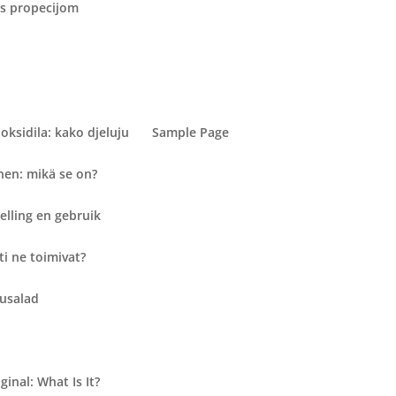
 s propecijom
oksidila: kako djeluju
Sample Page
en: mikä se on?
elling en gebruik
i ne toimivat?
tusalad
inal: What Is It?