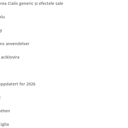
rea Cialis generic și efectele sale
blu
by
ens anvendelser
 aciklovira
oppdatert for 2026
c
tehen
iglia