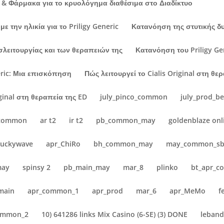
& Φάρμακα για το κρυολόγημα διαθέσιμα στο Διαδίκτυο
ε την ηλικία για το Priligy Generic
Κατανόηση της στυτικής δ
σλειτουργίας και των θεραπειών της
Κατανόηση του Priligy G
eric: Μια επισκόπηση
Πώς λειτουργεί το Cialis Original στη θε
iginal στη θεραπεία της ED
july_pinco_common
july_prod_bet
_common
ar t2
ir t2
pb_common_may
goldenblaze onl
luckywave
apr_ChiRo
bh_common_may
may_common_s
may
spinsy 2
pb_main_may
mar_8
plinko
bt_apr_
main
apr_common_1
apr_prod
mar_6
apr_MeMo
f
ommon_2
10) 641286 links Mix Casino (6-SE) (3) DONE
leband