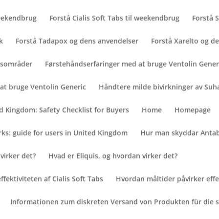
 weekendbrug
Forstå Cialis Soft Tabs til weekendbrug
Forstå 
k
Forstå Tadapox og dens anvendelser
Forstå Xarelto og 
uksområder
Førstehåndserfaringer med at bruge Ventolin Gener
at bruge Ventolin Generic
Håndtere milde bivirkninger av Suh
d Kingdom: Safety Checklist for Buyers
Home
Homepage
ks: guide for users in United Kingdom
Hur man skyddar Antab
virker det?
Hvad er Eliquis, og hvordan virker det?
ektiviteten af ​​Cialis Soft Tabs
Hvordan måltider påvirker effekt
Informationen zum diskreten Versand von Produkten für die 