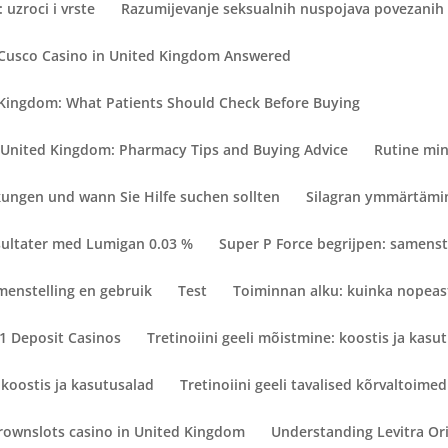
 uzroci i vrste
Razumijevanje seksualnih nuspojava povezanih
 Cusco Casino in United Kingdom Answered
 Kingdom: What Patients Should Check Before Buying
 United Kingdom: Pharmacy Tips and Buying Advice
Rutine min
ngen und wann Sie Hilfe suchen sollten
Silagran ymmärtämin
esultater med Lumigan 0.03 %
Super P Force begrijpen: samenst
menstelling en gebruik
Test
Toiminnan alku: kuinka nopeast
€1 Deposit Casinos
Tretinoiini geeli mõistmine: koostis ja kasu
 koostis ja kasutusalad
Tretinoiini geeli tavalised kõrvaltoimed
rownslots casino in United Kingdom
Understanding Levitra Orig