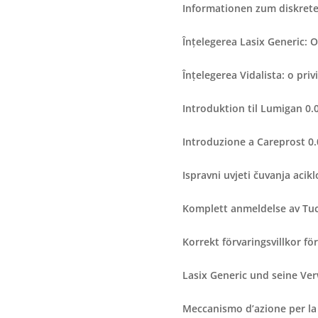
Informationen zum diskrete
Înțelegerea Lasix Generic: 
Înțelegerea Vidalista: o pri
Introduktion til Lumigan 0
Introduzione a Careprost 0
Ispravni uvjeti čuvanja acikl
Komplett anmeldelse av Tuc
Korrekt förvaringsvillkor f
Lasix Generic und seine V
Meccanismo d’azione per la c