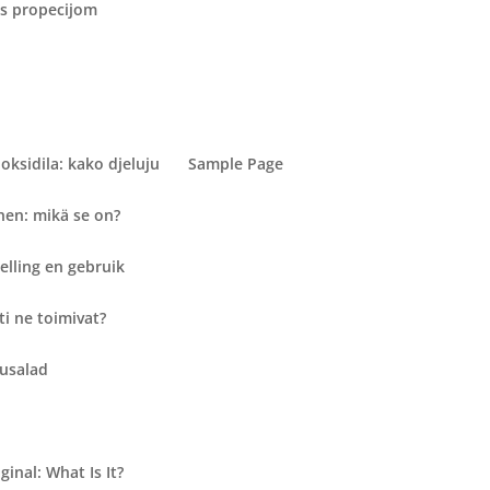
 s propecijom
oksidila: kako djeluju
Sample Page
en: mikä se on?
elling en gebruik
i ne toimivat?
tusalad
inal: What Is It?