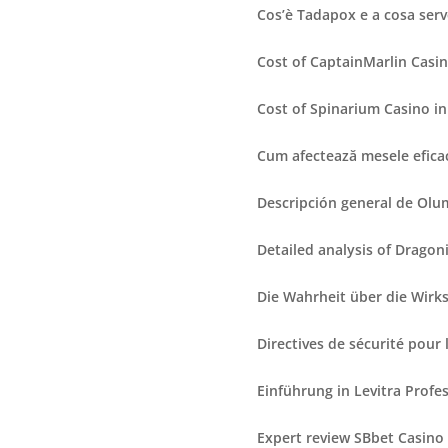
Cos’è Tadapox e a cosa serv
Cost of CaptainMarlin Casi
Cost of Spinarium Casino i
Cum afectează mesele eficac
Descripción general de Olum
Detailed analysis of Dragon
Die Wahrheit über die Wirks
Directives de sécurité pour 
Einführung in Levitra Profe
Expert review SBbet Casino 