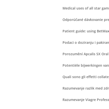
Medical uses of all star ga
Odporúčané dávkovanie pre 
Patient guide: using BetMa
Podaci o doziranju i pakiran
Porozumění Apcalis SX Oral 
Potentiële bijwerkingen van
Quali sono gli effetti colla
Razumevanje razlik med zdr
Razumevanje Viagre Professi