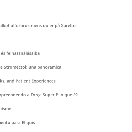
 alkoholforbruk mens du er på Xarelto
és felhasználásaiba
re Stromectol: una panoramica
ks, and Patient Experiences
preendendo a Força Super P: o que é?
anisme
nto para Eliquis