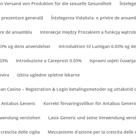
n Versand von Produkten für die sexuelle Gesundheit
Înțelege
O prezentare generală
Înțelegerea Vidalista: o privire de ansam
vire de ansamblu
Interakcje między Prozakiem a funkcją wątro
.03% og dens anvendelser
Introduktion til Lumigan 0.03% og d
.03%
Introduzione a Careprost 0.03%
Ispravni uvjeti čuvanja
ovira
Izbira ugledne spletne lekarne
an Casino – Registration & Login betalingsmetoder og uttakstid 
ör Antabus Generic
Korrekt förvaringsvillkor för Antabus Generi
erwendung verstehen
Lasix Generic und seine Verwendung vers
rescita delle ciglia
Meccanismo d’azione per la crescita delle c